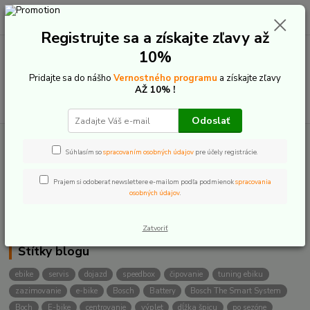
0
ks
+421 907 20 22 33
EUR
za
0,00 €
(Po-Pia: 9:00-16:00)
Registrujte sa a získajte zľavy až
10%
Menu
Pridajte sa do nášho
Vernostného programu
a získajte zľavy
AŽ 10% !
Hľadať
Odoslať
Súhlasím so
spracovaním osobných údajov
pre účely registrácie.
Kategórie blogu
Techonológie a novinky
Prajem si odoberať newslettere e-mailom podľa podmienok
spracovania
osobných údajov
.
Servis - rady a tipy
Zatvoriť
Štítky blogu
ebike
servis
dojazd
speedbox
čipovanie
tuning ebiku
zazimovanie
e-bike
Bosch
Battery
Bosch The Smart System
Boch
E-bike
centrovanie
výplet
dĺžka špicu
po sezóne