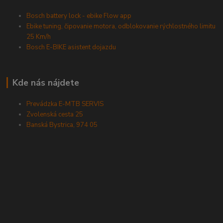
Bosch battery lock - ebike Flow app
Ebike tuning, čipovanie motora, odblokovanie rýchlostného limitu
25 Km/h
Bosch E-BIKE asistent dojazdu
Kde nás nájdete
Prevádzka E-MTB SERVIS
Zvolenská cesta 25
Banská Bystrica, 974 05