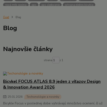
nová mtb sezóna
gps
gps sledovanie
ochrana elektro bicykla
ochrana pred krádežou
PowUnity
Biketrax
Bosch Connect Module
Bosch ebike lock
Stojan
Ghost stojan
Lapierre stojan
Úvod
Blog
celoodpružený stojan
Flow app
Bosch battery lock
inovácie
Blog
dizajn
Lapierre
Ghost
Design & Innovation Award 2025
novinky 2025
Nabíjanie batérií
trekking
bicykle
dámske
pánske
GPS
Lock
ochrana
Focus
gravel
winner
Najnovšie články
strana
z 1
Bicykel FOCUS ATLAS 8.9 jeden z víťazov Design
& Innovation Award 2026
25
.
01
.
2026
Techonológie a novinky
Bicykle Focus v poslednej dobe vyhrávajú množstvo ocenení, či už