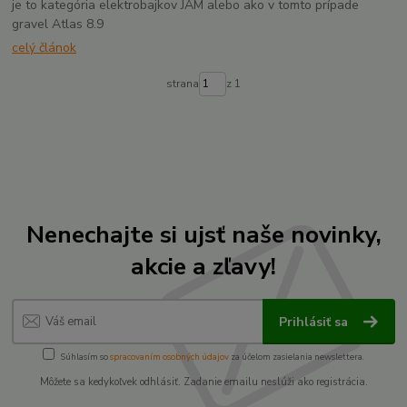
je to kategória elektrobajkov JAM alebo ako v tomto prípade
gravel Atlas 8.9
celý článok
strana
z 1
Nenechajte si ujsť naše novinky,
akcie a zľavy!
Prihlásiť sa
Súhlasím so
spracovaním osobných údajov
za účelom zasielania newslettera.
Môžete sa kedykoľvek odhlásiť. Zadanie emailu neslúži ako registrácia.