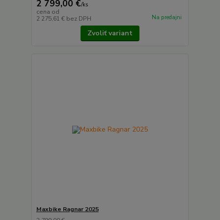
2 799,00 €
/
ks
cena od
Na predajni
2 275,61 €
bez DPH
Zvoliť variant
Maxbike Ragnar 2025