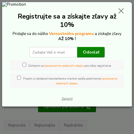
0
ks
+421 907 20 22 33
EUR
za
0,00 €
(Po-Pia: 9:00-16:00)
Registrujte sa a získajte zľavy až
10%
Menu
Pridajte sa do nášho
Vernostného programu
a získajte zľavy
AŽ 10% !
Hľadať
Odoslať
Úvod
Elektrobicykle
Celoodpružené
Maxbike
Súhlasím so
spracovaním osobných údajov
pre účely registrácie.
Maxbike
Prajem si odoberať newslettere e-mailom podľa podmienok
spracovania
osobných údajov
.
Zatvoriť
Upresniť parametre
Najnovšie
Najlacnejšie
Najdrahšie