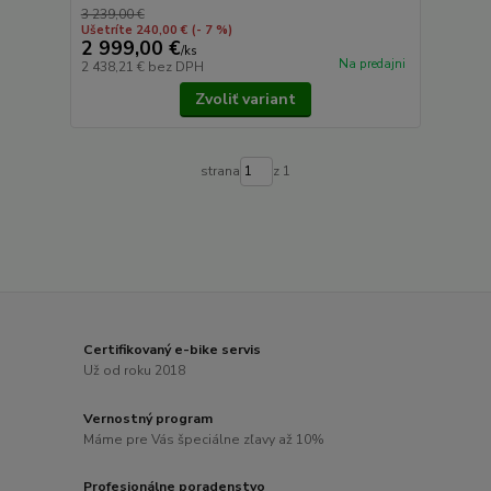
3 239,00 €
Ušetríte 240,00 €
(- 7 %)
2 999,00 €
/
ks
Na predajni
2 438,21 €
bez DPH
Zvoliť variant
strana
z 1
Certifikovaný e-bike servis
Už od roku 2018
Vernostný program
Máme pre Vás špeciálne zľavy až 10%
Profesionálne poradenstvo