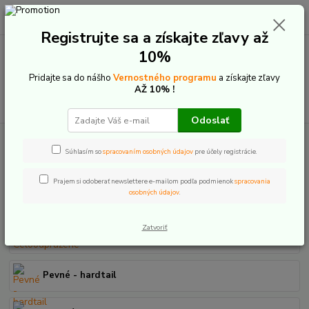
0
ks
+421 907 20 22 33
EUR
za
0,00 €
(Po-Pia: 9:00-16:00)
Registrujte sa a získajte zľavy až
10%
Menu
Pridajte sa do nášho
Vernostného programu
a získajte zľavy
AŽ 10% !
Hľadať
Odoslať
Úvod
Bicykle
Súhlasím so
spracovaním osobných údajov
pre účely registrácie.
Bicykle
Prajem si odoberať newslettere e-mailom podľa podmienok
spracovania
osobných údajov
.
Zatvoriť
Celoodpružené
Pevné - hardtail