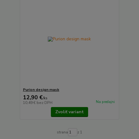
Purion design mask
12,90 €
/
ks
Na predajni
10,49 €
bez DPH
Zvoliť variant
strana
z 1