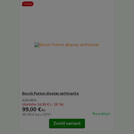
Akcia
Bosch Purion display anthracite
123,90 €
Ušetríte 24,90 €
(- 20 %)
99,00 €
/
ks
Na predajni
80,49 €
bez DPH
Zvoliť variant