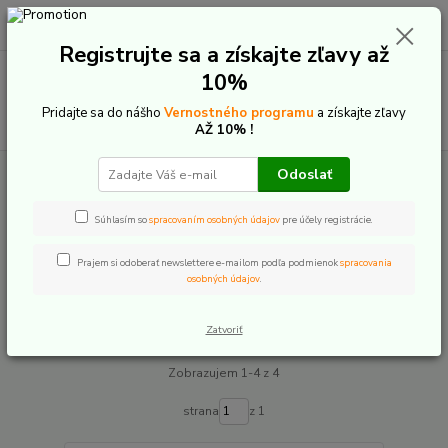
0
ks
+421 907 20 22 33
EUR
za
0,00 €
(Po-Pia: 9:00-16:00)
Registrujte sa a získajte zľavy až
Menu
10%
Pridajte sa do nášho
Vernostného programu
a získajte zľavy
Hľadať
AŽ 10% !
Odoslať
Úvod
E-Bike komponenty
Displeje
Bosch
Purion
Purion
Súhlasím so
spracovaním osobných údajov
pre účely registrácie.
Prajem si odoberať newslettere e-mailom podľa podmienok
spracovania
Upresniť parametre
osobných údajov
.
Najnovšie
Najlacnejšie
Najdrahšie
Zatvoriť
Zobrazujem 1-4 z 4
strana
z 1