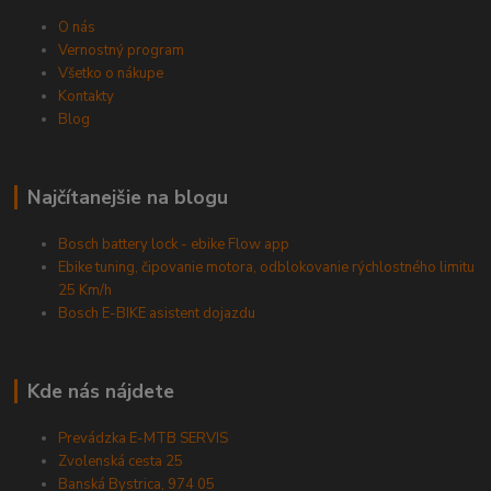
O nás
Vernostný program
Všetko o nákupe
Kontakty
Blog
Najčítanejšie na blogu
Bosch battery lock - ebike Flow app
Ebike tuning, čipovanie motora, odblokovanie rýchlostného limitu
25 Km/h
Bosch E-BIKE asistent dojazdu
Kde nás nájdete
Prevádzka E-MTB SERVIS
Zvolenská cesta 25
Banská Bystrica, 974 05