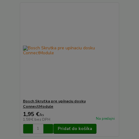
Bosch Skrutka pre upínaciu dosku
ConnectModule
1,95 €
/
ks
Na predajni
1,59 €
bez DPH
Pridať do košíka