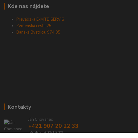
Kde nás nájdete
Prevádzka E-MTB SERVIS
Zvolenská cesta 25
Banská Bystrica, 974 05
Kontakty
Ján Chovanec
+421 907 20 22 33
(Po-Pia: 9:00-16:00)