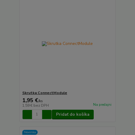
Skrutka ConnectModule
1,95 €
/
ks
Na predajni
1,59 €
bez DPH
Pridať do košíka
Novinka