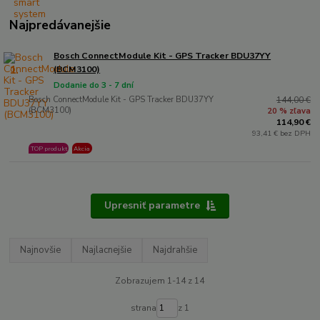
Najpredávanejšie
Bosch ConnectModule Kit - GPS Tracker BDU37YY
1.
(BCM3100)
Dodanie do 3 - 7 dní
Bosch ConnectModule Kit - GPS Tracker BDU37YY
144,00 €
(BCM3100)
20 % zľava
114,90 €
93,41 € bez DPH
TOP produkt
Akcia
Upresniť parametre
Najnovšie
Najlacnejšie
Najdrahšie
Zobrazujem 1-14 z 14
strana
z 1