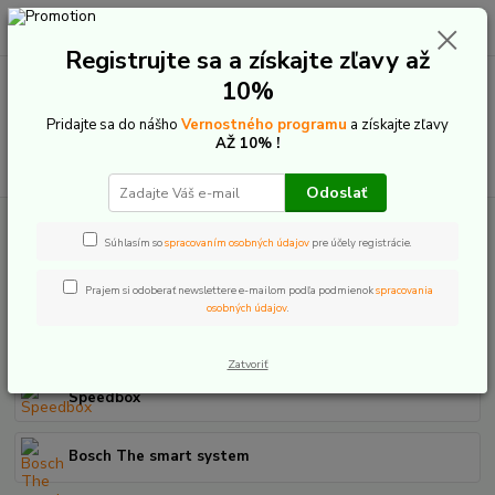
0
ks
+421 907 20 22 33
EUR
za
0,00 €
(Po-Pia: 9:00-16:00)
Registrujte sa a získajte zľavy až
10%
Menu
Pridajte sa do nášho
Vernostného programu
a získajte zľavy
AŽ 10% !
Hľadať
Odoslať
Úvod
E-Bike GPS lokátory
Súhlasím so
spracovaním osobných údajov
pre účely registrácie.
E-Bike GPS lokátoy
Prajem si odoberať newslettere e-mailom podľa podmienok
spracovania
osobných údajov
.
Zatvoriť
Speedbox
Bosch The smart system