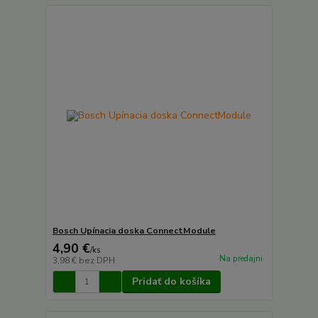
Bosch Upínacia doska ConnectModule
4,90 €
/
ks
Na predajni
3,98 €
bez DPH
Pridať do košíka