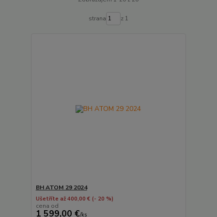
strana
z 1
BH ATOM 29 2024
Ušetříte až 400,00 €
(- 20 %)
cena od
1 599,00 €
/
ks