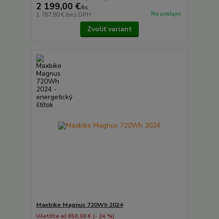
2 199,00 €
/
ks
Na predajni
1 787,80 €
bez DPH
Zvoliť variant
Maxbike Magnus 720Wh 2024
Ušetříte až 650,00 €
(- 24 %)