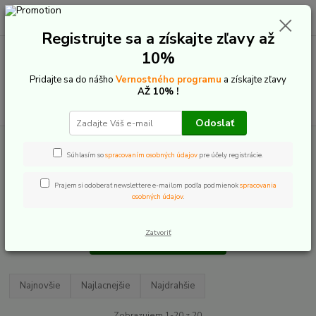
0
ks
+421 907 20 22 33
EUR
za
0,00 €
(Po-Pia: 9:00-16:00)
Registrujte sa a získajte zľavy až
10%
Menu
Pridajte sa do nášho
Vernostného programu
a získajte zľavy
AŽ 10% !
Hľadať
Odoslať
Úvod
Elektrobicykle
Pevné - hardtail
Súhlasím so
spracovaním osobných údajov
pre účely registrácie.
Pevné - hardtail
Prajem si odoberať newslettere e-mailom podľa podmienok
spracovania
osobných údajov
.
Zatvoriť
Upresniť parametre
Najnovšie
Najlacnejšie
Najdrahšie
Zobrazujem 1-20 z 20