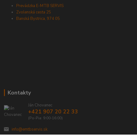
Prevádzka E-MTB SERVIS
Zvolenská cesta 25
Banská Bystrica, 974 05
Kontakty
Ján Chovanec
+421 907 20 22 33
(Po-Pia: 9:00-16:00)
info@emtbservis.sk