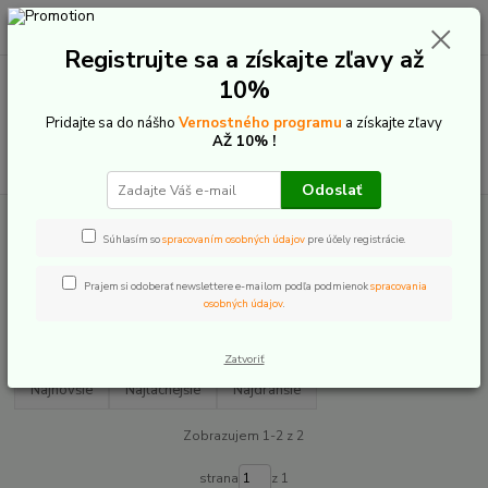
0
ks
+421 907 20 22 33
EUR
za
0,00 €
(Po-Pia: 9:00-16:00)
Registrujte sa a získajte zľavy až
10%
Menu
Pridajte sa do nášho
Vernostného programu
a získajte zľavy
AŽ 10% !
Hľadať
Odoslať
Úvod
E-Bike komponenty
Náhradné diely pre rámy
Lapierre
Súhlasím so
spracovaním osobných údajov
pre účely registrácie.
Lapierre
Prajem si odoberať newslettere e-mailom podľa podmienok
spracovania
osobných údajov
.
Upresniť parametre
Zatvoriť
Najnovšie
Najlacnejšie
Najdrahšie
Zobrazujem 1-2 z 2
strana
z 1