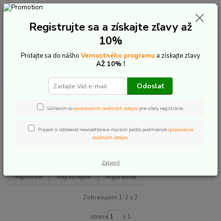
0
ks
+421 907 20 22 33
EUR
za
0,00 €
(Po-Pia: 9:00-16:00)
Registrujte sa a získajte zľavy až
10%
Menu
Pridajte sa do nášho
Vernostného programu
a získajte zľavy
AŽ 10% !
Hľadať
Odoslať
Úvod
E-Bike komponenty
Náhradné diely pre rámy
Ghost
Súhlasím so
spracovaním osobných údajov
pre účely registrácie.
Ghost
Prajem si odoberať newslettere e-mailom podľa podmienok
spracovania
osobných údajov
.
Upresniť parametre
Zatvoriť
Najnovšie
Najlacnejšie
Najdrahšie
Zobrazujem 1-2 z 2
strana
z 1