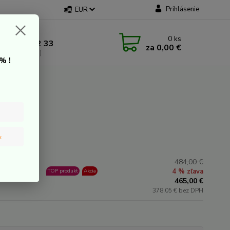
Prihlásenie
EUR
 kontakt
0
ks
 907 20 22 33
za
0,00 €
a: 9:00-16:00)
% !
 250 Wh
v
.
484,00 €
a
4 % zľava
TOP produkt
Akcia
jednávku
465,00 €
378,05 € bez DPH