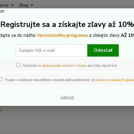
ervis
Blog
Rýchly
Registrujte sa a získajte zľavy až 10%
Hľadať
+421
(Po-Pi
idajte sa do nášho
Vernostného programu
a získajte zľavy
AŽ 10
-Bike komponenty
Bosch The smart system
Batérie
PowerMore
Odoslať
erMore 250 Wh
Súhlasím so
spracovaním osobných údajov
pre účely registrácie.
dávanejšie
Prajem si odoberať newslettere e-mailom podľa podmienok
spracovania osobných údajo
Bosch Sada PowerMore 250 Wh
N
Zatvoriť
ob
Bosch Sada PowerMore 250 Wh (EU) (BBP3620)