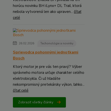
horúcu novinku BH iLynx+ DL Trail, ktorá
nebola vytvorená len ako upraven...
čítať
celé
26.02.2026
Techonológie a novinky
Sprievodca pohonnými jednotkami
Bosch
Ktorý motor je pre vás ten pravý? Výber
správneho motora určuje charakter celého
elektrobicykla. Či už hľadáte
nekompromisný pretekársky výkon, ľahko...
čítať celé
Zobraziť všetky články