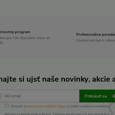
rnostný program
Profesionálne porade
me pre Vás špeciálne zľavy až
Osobný prístup k zákaz
0%
ajte si ujsť naše novinky, akcie a
Prihlásiť sa
Súhlasím so
spracovaním osobných údajov
za účelom zasielania newslettera.
Môžete sa kedykoľvek odhlásiť. Zadanie emailu neslúži ako registrácia.