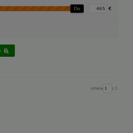
Do
€
e
strana
z 1