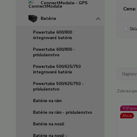
ConnectModule - GPS
Cena:
Batérie
Skl
Powertube 600/800
integrované batérie
Powertube 600/800 -
príslušenstvo
Powertube 500/625/750
integrované batérie
Najnov
Powertube 500/625/750 -
príslušenstvo
Zobrazuje
Batérie na rám
TOP pro
Batérie na rám - príslušenstvo
Akcia
Batérie na nosič
Batérie na nosič -