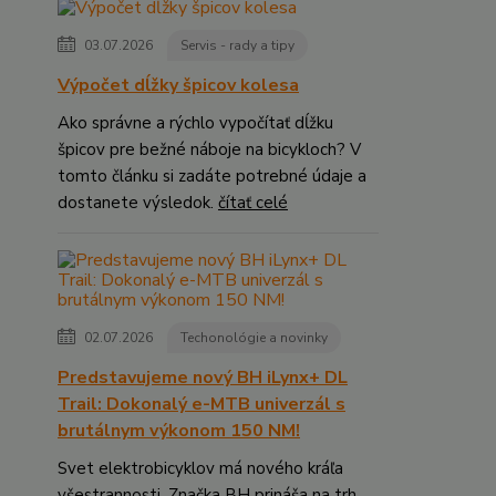
03.07.2026
Servis - rady a tipy
Výpočet dĺžky špicov kolesa
Ako správne a rýchlo vypočítať dĺžku
špicov pre bežné náboje na bicykloch? V
tomto článku si zadáte potrebné údaje a
dostanete výsledok.
čítať celé
02.07.2026
Techonológie a novinky
Predstavujeme nový BH iLynx+ DL
Trail: Dokonalý e-MTB univerzál s
brutálnym výkonom 150 NM!
Svet elektrobicyklov má nového kráľa
všestrannosti. Značka BH prináša na trh