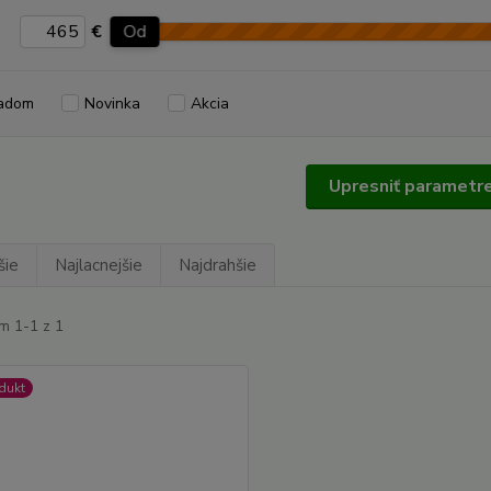
€
Od
adom
Novinka
Akcia
Upresniť parametr
šie
Najlacnejšie
Najdrahšie
m 1-1 z 1
dukt