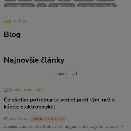
nová mtb sezóna
gps
gps sledovanie
ochrana elektro bicykla
ochrana pred krádežou
PowUnity
Biketrax
Bosch Connect Module
Bosch ebike lock
Stojan
Ghost stojan
Lapierre stojan
Úvod
Blog
celoodpružený stojan
Flow app
Bosch battery lock
inovácie
Blog
dizajn
Lapierre
Ghost
Design & Innovation Award 2025
novinky 2025
Nabíjanie batérií
trekking
bicykle
dámske
pánske
GPS
Lock
ochrana
Focus
gravel
winner
Najnovšie články
strana
z 1
Čo všetko potrebujete vedieť pred tým, než si
kúpite elektrobicykel
29
.
07
.
2025
Servis - rady a tipy
Zaujíma vás, ako elektrobicykel funguje a aké sú jeho výhody? V