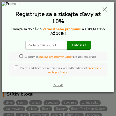
0
ks
+421 907 20 22 33
EUR
za
0,00 €
(Po-Pia: 9:00-16:00)
Registrujte sa a získajte zľavy až
10%
Menu
Pridajte sa do nášho
Vernostného programu
a získajte zľavy
AŽ 10% !
Hľadať
Odoslať
Súhlasím so
spracovaním osobných údajov
pre účely registrácie.
Kategórie blogu
Techonológie a novinky
Prajem si odoberať newslettere e-mailom podľa podmienok
spracovania
osobných údajov
.
Servis - rady a tipy
Zatvoriť
Štítky blogu
ebike
servis
dojazd
speedbox
čipovanie
tuning ebiku
zazimovanie
e-bike
Bosch
Battery
Bosch The Smart System
Boch
E-bike
centrovanie
výplet
dĺžka špicu
po sezóne