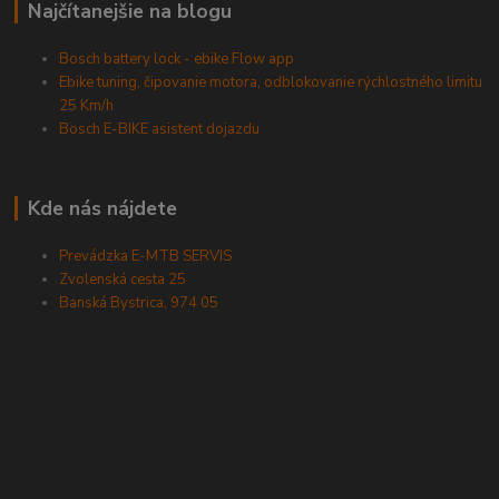
Najčítanejšie na blogu
Bosch battery lock - ebike Flow app
Ebike tuning, čipovanie motora, odblokovanie rýchlostného limitu
25 Km/h
Bosch E-BIKE asistent dojazdu
Kde nás nájdete
Prevádzka E-MTB SERVIS
Zvolenská cesta 25
Banská Bystrica, 974 05