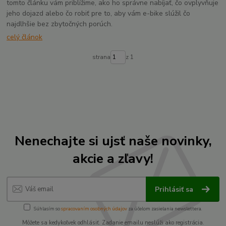
tomto článku vám priblížime, ako ho správne nabíjať, čo ovplyvňuje
jeho dojazd alebo čo robiť pre to, aby vám e-bike slúžil čo
najdlhšie bez zbytočných porúch.
celý článok
strana
z 1
Nenechajte si ujsť naše novinky,
akcie a zľavy!
Prihlásiť sa
Súhlasím so
spracovaním osobných údajov
za účelom zasielania newslettera.
Môžete sa kedykoľvek odhlásiť. Zadanie emailu neslúži ako registrácia.