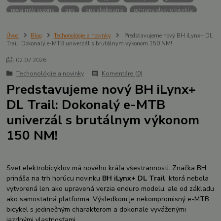
nová mtb sezóna
gps
gps sledovanie
ochrana elektro bicykla
ochrana pred krádežou
PowUnity
Biketrax
Bosch Connect Module
Bosch ebike lock
Stojan
Ghost stojan
Lapierre stojan
Úvod
Blog
Techonológie a novinky
Predstavujeme nový BH iLynx+ DL
Trail: Dokonalý e-MTB univerzál s brutálnym výkonom 150 NM!
celoodpružený stojan
Flow app
Bosch battery lock
inovácie
dizajn
Lapierre
Ghost
Design & Innovation Award 2025
02
.
07
.
2026
novinky 2025
Nabíjanie batérií
trekking
bicykle
dámske
Techonológie a novinky
Komentáre (0)
pánske
GPS
Lock
ochrana
Focus
gravel
winner
Predstavujeme nový BH iLynx+
DL Trail: Dokonalý e-MTB
univerzál s brutálnym výkonom
150 NM!
Svet elektrobicyklov má nového kráľa všestrannosti. Značka BH
prináša na trh horúcu novinku
BH iLynx+ DL Trail
, ktorá nebola
vytvorená len ako upravená verzia enduro modelu, ale od základu
ako samostatná platforma. Výsledkom je nekompromisný e-MTB
bicykel s jedinečným charakterom a dokonale vyváženými
jazdnými vlastnosťami.