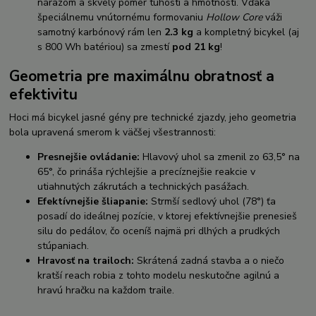
nárazom a skvelý pomer tuhosti a hmotnosti. Vďaka
špeciálnemu vnútornému formovaniu
Hollow Core
váži
samotný karbónový rám len
2.3 kg
a kompletný bicykel (aj
s 800 Wh batériou) sa zmestí
pod 21 kg
!
Geometria pre maximálnu obratnosť a
efektivitu
Hoci má bicykel jasné gény pre technické zjazdy, jeho geometria
bola upravená smerom k väčšej všestrannosti:
Presnejšie ovládanie:
Hlavový uhol sa zmenil zo 63,5° na
65°, čo prináša rýchlejšie a precíznejšie reakcie v
utiahnutých zákrutách a technických pasážach.
Efektívnejšie šliapanie:
Strmší sedlový uhol (78°) ťa
posadí do ideálnej pozície, v ktorej efektívnejšie prenesieš
silu do pedálov, čo oceníš najmä pri dlhých a prudkých
stúpaniach.
Hravosť na trailoch:
Skrátená zadná stavba a o niečo
kratší reach robia z tohto modelu neskutočne agilnú a
hravú hračku na každom traile.