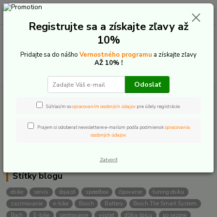
0
ks
+421 907 20 22 33
EUR
za
0,00 €
(Po-Pia: 9:00-16:00)
Registrujte sa a získajte zľavy až
10%
Menu
Pridajte sa do nášho
Vernostného programu
a získajte zľavy
AŽ 10% !
Hľadať
Odoslať
Súhlasím so
spracovaním osobných údajov
pre účely registrácie.
Kategórie blogu
Techonológie a novinky
Prajem si odoberať newslettere e-mailom podľa podmienok
spracovania
osobných údajov
.
Servis - rady a tipy
Zatvoriť
Štítky blogu
ebike
servis
dojazd
speedbox
čipovanie
tuning ebiku
zazimovanie
e-bike
Bosch
Battery
Bosch The Smart System
Boch
E-bike
centrovanie
výplet
dĺžka špicu
po sezóne