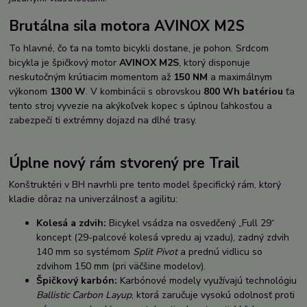
Brutálna sila motora AVINOX M2S
To hlavné, čo ťa na tomto bicykli dostane, je pohon. Srdcom
bicykla je špičkový motor
AVINOX M2S
, ktorý disponuje
neskutočným krútiacim momentom až
150 NM
a maximálnym
výkonom
1300 W
. V kombinácii s obrovskou
800 Wh batériou
ťa
tento stroj vyvezie na akýkoľvek kopec s úplnou ľahkosťou a
zabezpečí ti extrémny dojazd na dlhé trasy.
Úplne nový rám stvorený pre Trail
Konštruktéri v BH navrhli pre tento model špecifický rám, ktorý
kladie dôraz na univerzálnosť a agilitu:
Kolesá a zdvih:
Bicykel vsádza na osvedčený „Full 29“
koncept (29-palcové kolesá vpredu aj vzadu), zadný zdvih
140 mm so systémom
Split Pivot
a prednú vidlicu so
zdvihom 150 mm (pri väčšine modelov).
Špičkový karbón:
Karbónové modely využívajú technológiu
Ballistic Carbon Layup
, ktorá zaručuje vysokú odolnosť proti