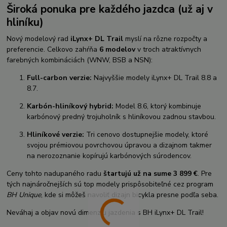
Široká ponuka pre každého jazdca (už aj v
hliníku)
Nový modelový rad
iLynx+ DL Trail
myslí na rôzne rozpočty a
preferencie. Celkovo zahŕňa
6 modelov
v troch atraktívnych
farebných kombináciách (WNW, BSB a NSN):
Full-carbon verzie:
Najvyššie modely iLynx+ DL Trail 8.8 a
8.7.
Karbón-hliníkový hybrid:
Model 8.6, ktorý kombinuje
karbónový predný trojuholník s hliníkovou zadnou stavbou.
Hliníkové verzie:
Tri cenovo dostupnejšie modely, ktoré
svojou prémiovou povrchovou úpravou a dizajnom takmer
na nerozoznanie kopírujú karbónových súrodencov.
Ceny tohto nadupaného radu
štartujú už na sume 3 899 €
. Pre
tých najnáročnejších sú top modely prispôsobiteľné cez program
BH Unique
, kde si môžeš navoliť dizajn bicykla presne podľa seba.
Neváhaj a objav novú dimenziu jazdenia s BH iLynx+ DL Trail!