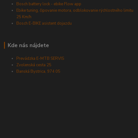
Bosch battery lock - ebike Flow app
Ebike tuning, čipovanie motora, odblokovanie rýchlostného limitu
25 Km/h
Bosch E-BIKE asistent dojazdu
Kde nás nájdete
Prevádzka E-MTB SERVIS
Zvolenská cesta 25
Banská Bystrica, 974 05