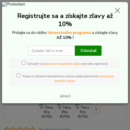
0
ks
+421 907 20 22 33
EUR
za
0,00 €
(Po-Pia: 9:00-16:00)
Registrujte sa a získajte zľavy až
10%
Menu
Pridajte sa do nášho
Vernostného programu
a získajte zľavy
AŽ 10% !
Hľadať
Odoslať
Úvod
Elektrobicykle
Pevné - hardtail
Ghost E-Teru Pro B750 2024
Súhlasím so
spracovaním osobných údajov
pre účely registrácie.
Ghost E-Teru Pro B750 2024
Prajem si odoberať newslettere e-mailom podľa podmienok
spracovania
osobných údajov
.
Akcia
Zatvoriť
Ohodnotiť produkt