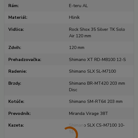
Rám
E-teru AL
Materiál
Hliník
Vidlica
Rock Shox 35 Silver TK Solo
Air 120 mm
Zdvih
120 mm
Prehadzovačka
Shimano XT RD-M8100 12-S
Radenie
Shimano SLX SL-M7100
Brzdy
Shimano BR-MT420 203 mm
Disc
Kotúče
Shimano SM-RT64 203 mm
Prevodník
Miranda Virage 38T
Kazeta
Shimano SLX CS-M7100 10-
51