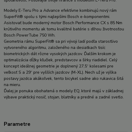
spoľahlivosť. Posúvajte svoje hranice s modelom E-Teru Pro.
Modely E-Teru Pro a Advance efektívne kombinujú nový rám
SuperFit® spolu s tými najlepšími Bosch e-komponentmi.
Asistovať bude moderný motor Bosch Performance CX s 85 Nm
krútivého momentu ak tomu kvalitné batérie s dlhou životnosťou
Bosch PowerTube 750 Wh.
Geometria rámu SuperFit® sa pri vývoji ladí podľa starostlivo
vytvoreného algoritmu, založeného na desiatkach tisíc
biometrických dát rôzne vysokých jazdcov. Ďalším krokom je
optimalizácia dĺžky kľučiek, predstavcov a šírky riadidiel. Celý
koncept ideálnej geometrie je doplnený 27,5“ kolesami pre
veľkosť S a 29“ pre vyšších jazdcov (M-XL). Nech už je výška
postavy jazdca akákoľvek, tento bicykel sadne ako rukavica šitá
na mieru.
Ďalej je ponuka obohatená o modely EQ, ktoré majú v základnej
výbave praktický nosič, stojan, blatníky a predné a zadné svetlo.
Parametre