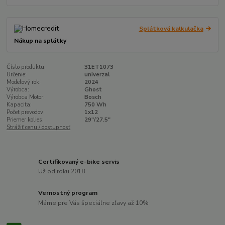
Splátková kalkulačka
Nákup na splátky
Číslo produktu:
31ET1073
Určenie:
univerzal
Modelový rok:
2024
Výrobca:
Ghost
Výrobca Motor:
Bosch
Kapacita:
750 Wh
Počet prevodov:
1x12
Priemer kolies:
29"/27.5"
Strážiť cenu / dostupnosť
Certifikovaný e-bike servis
Už od roku 2018
Vernostný program
Máme pre Vás špeciálne zľavy až 10%