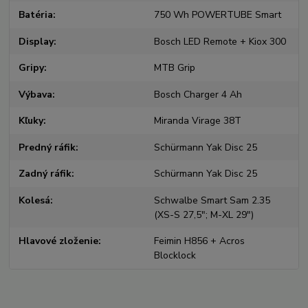
Batéria
750 Wh POWERTUBE Smart
Display
Bosch LED Remote + Kiox 300
Gripy
MTB Grip
Výbava
Bosch Charger 4 Ah
Kľuky
Miranda Virage 38T
Predný ráfik
Schürmann Yak Disc 25
Zadný ráfik
Schürmann Yak Disc 25
Kolesá
Schwalbe Smart Sam 2.35
(XS-S 27,5"; M-XL 29")
Hlavové zloženie
Feimin H856 + Acros
Blocklock