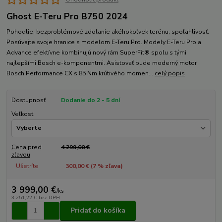
Ghost E-Teru Pro B750 2024
Pohodlie, bezproblémové zdolanie akéhokoľvek terénu, spoľahlivosť.
Posúvajte svoje hranice s modelom E-Teru Pro. Modely E-Teru Pro a
Advance efektívne kombinujú nový rám SuperFit® spolu s tými
najlepšími Bosch e-komponentmi. Asistovať bude moderný motor
Bosch Performance CX s 85 Nm krútivého momen...
celý popis
Dostupnosť
Dodanie do 2 - 5 dní
Veľkosť
Cena pred
4 299,00 €
zľavou
Ušetríte
300,00 € (
7
% zľava)
3 999,00 €
/
ks
3 251,22 €
bez DPH
Pridať do košíka