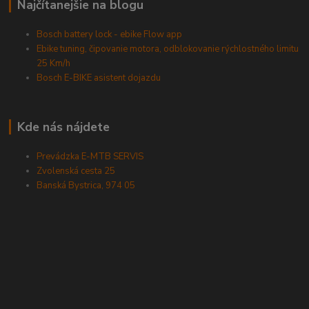
Najčítanejšie na blogu
Bosch battery lock - ebike Flow app
Ebike tuning, čipovanie motora, odblokovanie rýchlostného limitu
25 Km/h
Bosch E-BIKE asistent dojazdu
Kde nás nájdete
Prevádzka E-MTB SERVIS
Zvolenská cesta 25
Banská Bystrica, 974 05