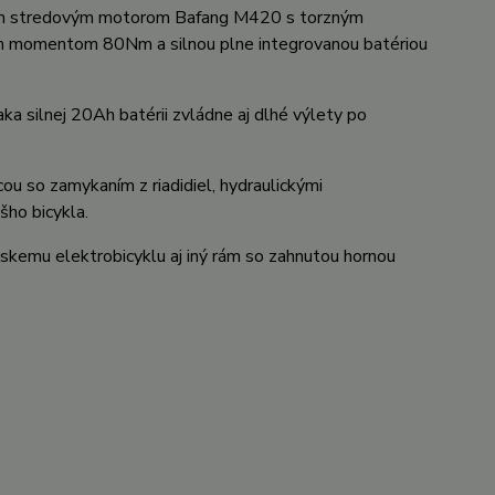
ným stredovým motorom Bafang M420 s torzným
momentom 80Nm a silnou plne integrovanou batériou
aka silnej 20Ah batérii zvládne aj dlhé výlety po
ou so zamykaním z riadidiel, hydraulickými
šho bicykla.
skemu elektrobicyklu aj iný rám so zahnutou hornou