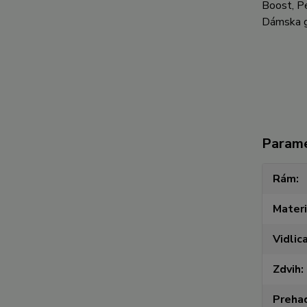
Boost, P
Dámska 
Param
Rám
Materi
Vidlic
Zdvih
Preha