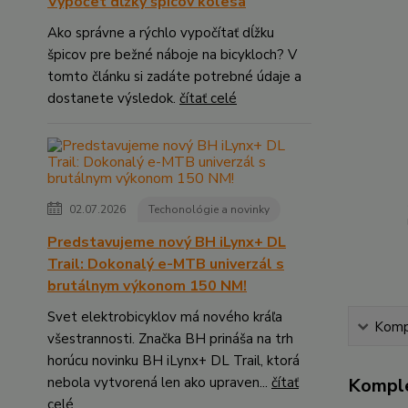
Výpočet dĺžky špicov kolesa
Ako správne a rýchlo vypočítať dĺžku
špicov pre bežné náboje na bicykloch? V
tomto článku si zadáte potrebné údaje a
dostanete výsledok.
čítať celé
02.07.2026
Techonológie a novinky
Predstavujeme nový BH iLynx+ DL
Trail: Dokonalý e-MTB univerzál s
brutálnym výkonom 150 NM!
Svet elektrobicyklov má nového kráľa
Kompl
všestrannosti. Značka BH prináša na trh
horúcu novinku BH iLynx+ DL Trail, ktorá
nebola vytvorená len ako upraven...
čítať
Komple
celé