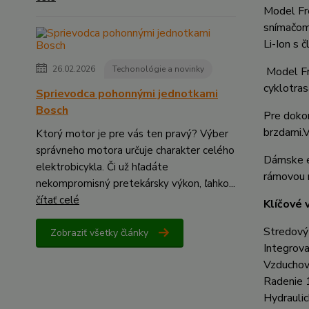
Model Fr
snímačom
Li-Ion s
26.02.2026
Techonológie a novinky
Model Fre
cyklotras
Sprievodca pohonnými jednotkami
Bosch
Pre dokon
brzdami.
V
Ktorý motor je pre vás ten pravý? Výber
správneho motora určuje charakter celého
Dámske el
elektrobicykla. Či už hľadáte
rámovou 
nekompromisný pretekársky výkon, ľahko...
čítať celé
Klíčové 
Stredový
Zobraziť všetky články
Integrov
Vzduchová
Radenie 
Hydrauli