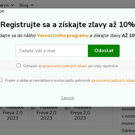
ervis
Blog
Rýchly
Registrujte sa a získajte zľavy až 10%
Hľadať
+421
(Po-Pi
idajte sa do nášho
Vernostného programu
a získajte zľavy
AŽ 10
lektrobicykle
Pevné - hardtail
Maxbike Freya 2.0 2023
Odoslať
ike Freya 2.0 2023
Súhlasím so
spracovaním osobných údajov
pre účely registrácie.
Prajem si odoberať newslettere e-mailom podľa podmienok
spracovania osobných údajo
Maxb
Zatvoriť
Model 
osvedč
s nomi
moment
článka