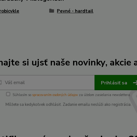
robicykle
Pevné - hardtail
ajte si ujsť naše novinky, akcie a
Prihlásiť sa
Súhlasím so
spracovaním osobných údajov
za účelom zasielania newslettera.
Môžete sa kedykoľvek odhlásiť. Zadanie emailu neslúži ako registrácia.