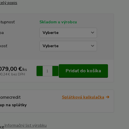
celý popis
tupnosť
Skladom u výrobcu
ba
kosť
079,00 €
/
ks
Pridať do košíka
90,24 €
bez DPH
Splátková kalkulačka
up na splátky
Informačný list výrobku