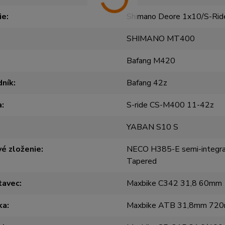
ie
Shimano Deore 1x10/S-Ri
SHIMANO MT400
Bafang M420
dník
Bafang 42z
a
S-ride CS-M400 11-42z
YABAN S10 S
é zloženie
NECO H385-E semi-integ
Tapered
tavec
Maxbike C342 31,8 60mm
ka
Maxbike ATB 31,8mm 72