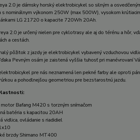
eya 2.0 je dámsky horský elektrobicykel so silným a osvedče
 s nominálnym výkonom 250W (max 500W), vysokom krútiacim 
 článkami LG 21720 o kapacite 720Wh 20Ah.
ya 2.0 je určený nielen pre cyklotrasy ale aj do térénu a hôr, vď
ách a cestách.
alý pôžitok z jazdy je elektrobicykel vybavený vzduchovou vidlic
ďaka Pevným osám je zaistená vyššia tuhosť pri manévrovaní Vá
ektrobicykel pre nás neznamená len pekné farby ale oproti pán
rúrkou a pohodlnejšou geometriou pre bezstarostnú jazdu.
vlastnosti:
 motor Bafang M420 s torzným snímačom
aná batéria s kapacitou 20AH
 vidlica, ovládanie s riadidiel
1x10
cké brzdy Shimano MT400