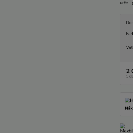
urče...
Dos
Far
Veľ
2 
1 6
Nák