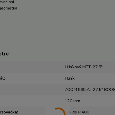
evné osi
geometria
etre
Hliníkový MTB 27,5"
ál
Hliník
a
ZOOM 868 Air 27,5" BOOS
120 mm
dzovačka
S-Ride M400