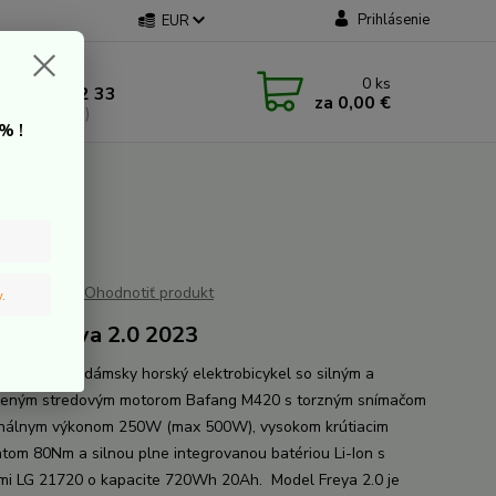
Prihlásenie
EUR
 kontakt
0
ks
 907 20 22 33
za
0,00 €
a: 9:00-16:00)
% !
Ohodnotiť produkt
v
.
ike Freya 2.0 2023
Freya 2.0 je dámsky horský elektrobicykel so silným a
eným stredovým motorom Bafang M420 s torzným snímačom
nálnym výkonom 250W (max 500W), vysokom krútiacim
om 80Nm a silnou plne integrovanou batériou Li-Ion s
mi LG 21720 o kapacite 720Wh 20Ah. Model Freya 2.0 je