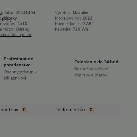
roduktu:
20241404
Výrobca:
Maxbike
:
dámsky
Modelový rok:
2023
prevodov:
1x10
Priemer kolies:
27.5"
a Motor:
Bafang
Kapacita:
720 Wh
 cenu / dostupnosť
Profesionálne
Odoslanie do 24 hod
poradenstvo
Bezpečný spôsob
Osobný prístup k
dopravy a platby
zákazníkovi
dnotenie
0
Komentáre
0