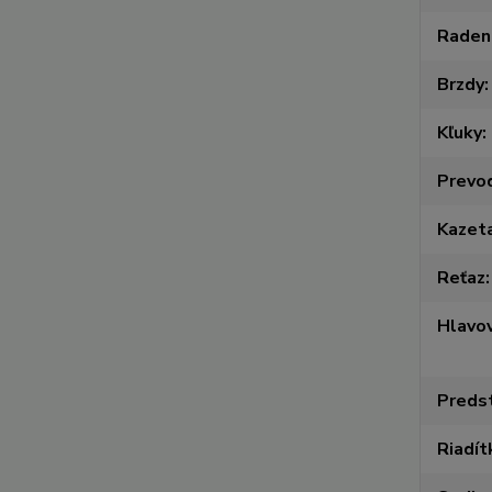
Raden
Brzdy
Kľuky
Prevo
Kazet
Reťaz
Hlavov
Preds
Riadít