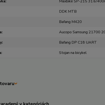
vka
Maxbike SP-215 31.6/40
DDK MTB
Bafang M420
a
Aucopo Samsung 21700 2
y
Bafang DP C18 UART
a
Stojan na bicykel
tovaru
zaradený v kategóriách