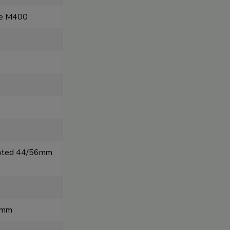
de M400
rated 44/56mm
0mm