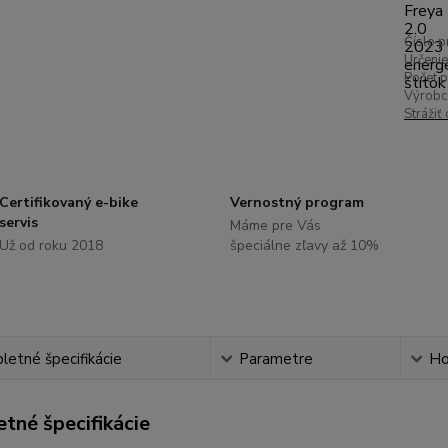
Číslo p
Určenie
Počet 
Výrobc
Strážiť
Certifikovaný e-bike
Vernostný program
servis
Máme pre Vás
Už od roku 2018
špeciálne zľavy až 10%
etné špecifikácie
Parametre
Ho
tné špecifikácie