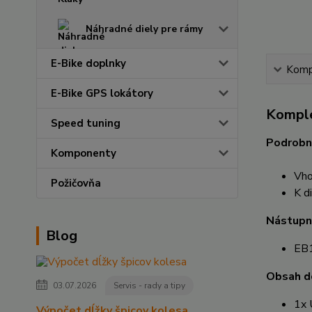
Náhradné diely pre rámy
E-Bike doplnky
Kompl
E-Bike GPS lokátory
Komple
Speed tuning
Podrobn
Komponenty
Vh
Požičovňa
K d
Nástupn
Blog
EB
Obsah d
03.07.2026
Servis - rady a tipy
1x 
Výpočet dĺžky špicov kolesa