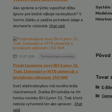
Systém
Ako správne a rýchlo vypočítať dĺžku
Modelov
špicov pre bežné náboje na bicykloch? V
Hmotnos
tomto článku si zadáte potrebné údaje a
dostanete výsledok.
čítať celé
Pôvod 
02.07.2026
Techonológie a novinky
Predstavujeme nový BH iLynx+ DL
Trail: Dokonalý e-MTB univerzál s
Tovar 
brutálnym výkonom 150 NM!
Svet elektrobicyklov má nového kráľa
E-Bi
všestrannosti. Značka BH prináša na trh
Conn
horúcu novinku BH iLynx+ DL Trail, ktorá
nebola vytvorená len ako upraven...
čítať
celé