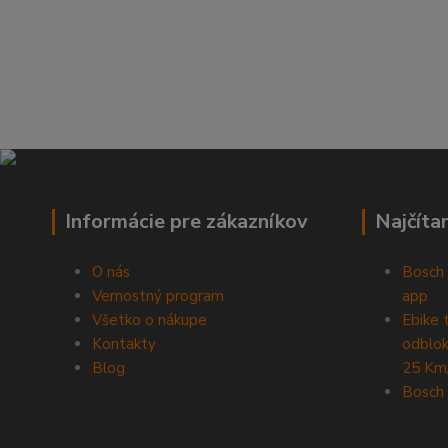
Informácie pre zákazníkov
Najčíta
O nás
Bosch 
Vernostný program
app
Všetko o nákupe
Ebike 
Kontakty
odblok
Blog
25 Km
Bosch 