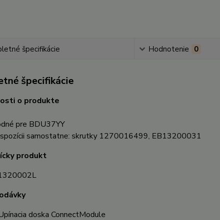
etné špecifikácie
Hodnotenie
0
tné špecifikácie
osti o produkte
odné pre BDU37YY
ispozícii samostatne: skrutky 1270016499, EB13200031
ícky produkt
1320002L
odávky
Upínacia doska ConnectModule