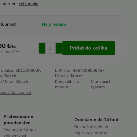
 kilogram
celý popis
tupnosť
Na predajni
90 €
/
ks
Pridať do košíka
 €
bez DPH
roduktu:
EB1320000A
EAN kód:
4054289006457
a:
Bosch
Určenie:
Motor
a Motor:
Bosch
Kompatibilita
The smart
motora:
system
 cenu / dostupnosť
Profesionálne
Odoslanie do 24 hod
poradenstvo
Bezpečný spôsob
Osobný prístup k
dopravy a platby
zákazníkovi