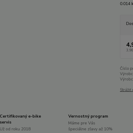
0.014
Dos
4,
3,98
Číslo p
Výrobc
Výrobc
Strážiť
Certifikovaný e-bike
Vernostný program
servis
Máme pre Vás
Už od roku 2018
špeciálne zľavy až 10%