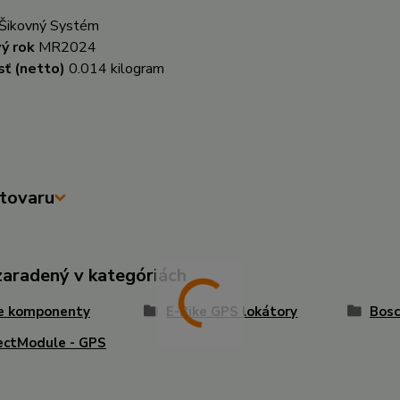
Šikovný Systém
ý rok
MR2024
ť (netto)
0.014 kilogram
tovaru
zaradený v kategóriách
ke komponenty
E-Bike GPS lokátory
Bosc
ectModule - GPS