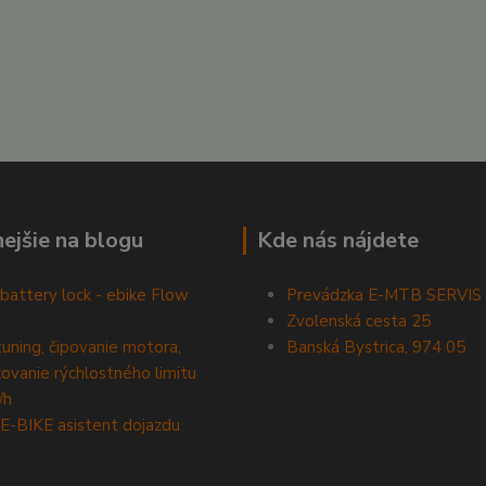
nejšie na blogu
Kde nás nájdete
battery lock - ebike Flow
Prevádzka E-MTB SERVIS
Zvolenská cesta 25
tuning, čipovanie motora,
Banská Bystrica, 974 05
ovanie rýchlostného limitu
/h
E-BIKE asistent dojazdu