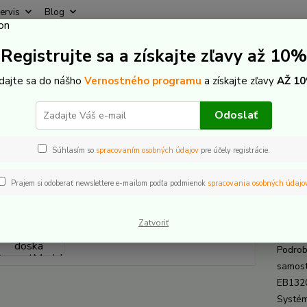
ervis
Blog
Rýchly
Registrujte sa a získajte zľavy až 10%
Hľadať
+421
(Po-Pi
idajte sa do nášho
Vernostného programu
a získajte zľavy
AŽ 10
-Bike komponenty
Bosch The smart system
ConnectModule - GPS
Odoslať
h Upínacia doska ConnectModu
Súhlasím so
spracovaním osobných údajov
pre účely registrácie.
Prajem si odoberať newslettere e-mailom podľa podmienok
spracovania osobných údajo
Bosc
BDU
Zatvoriť
Podrob
samost
EB1320
Systém