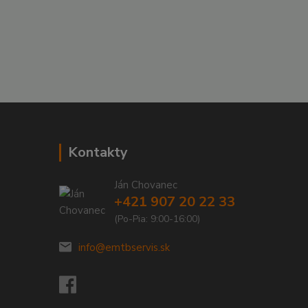
Kontakty
Ján Chovanec
+421 907 20 22 33
(Po-Pia: 9:00-16:00)
info@emtbservis.sk