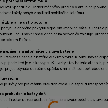
ie polohy elektrobicykla
duktu SpeedBox Tracker máš vždy prehled o aktuálnej polohe sv
dovať každý pohyb v aplikácii mobilného telefónu.
né zbieranie dát o polohe
 pohybu a dobrého pokrytiu signálom (mobilné dáta) sú dáta o p
olminútu sa Tracker snaží odoslať na server, čo zaistuje presn
ópe (okrem Poľska).
é napájenie a informácie o stavu batérie
Tracker se napája z batérie elektrobicykla. K tomu naviac dispon
 v prípade keď je e-bike vypnutý. Nízky stav batérie alebo jej pl
e, prejde plynule do režimu spánku s minimálnou spotrebou ene
rtný režim
 je určný pre prevážanie elektrobicykla. Po zapnutí transportn
ké prebudenie každý deň
o sa Tracker pokusi poslat informacie o svojej polohe a stavu ba