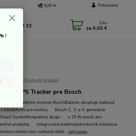
Prihlásenie
EUR
 kontakt
0
ks
 907 20 22 33
za
0,00 €
a: 9:00-16:00)
% !
Ohodnotiť produkt
v
.
dbox GPS Tracker pre Bosch
ibilita zo všetkými motormi BoschBalenie obsahuje kablové
 s konektormi pre motory Bosch 2., 3. a 4. generácie
 Smart SystemKompaktný dizajn o 25 % menší ako
enčné produkty integrovaná batériaJednoduchá inštalácia
estoru motoru bez nutnosti další...
celý popis