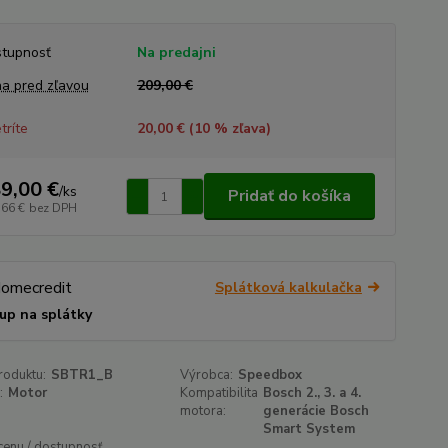
tupnosť
Na predajni
a pred zľavou
209,00 €
tríte
20,00 € (
10
% zľava)
9,00 €
/
ks
Pridať do košíka
,66 €
bez DPH
Splátková kalkulačka
up na splátky
roduktu:
SBTR1_B
Výrobca:
Speedbox
:
Motor
Kompatibilita
Bosch 2., 3. a 4.
motora:
generácie Bosch
Smart System
 cenu / dostupnosť