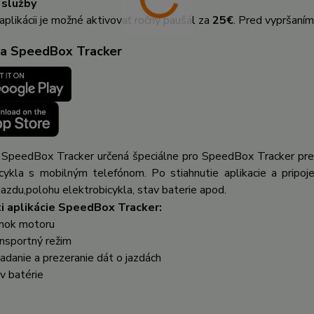
 služby
aplikácii je možné aktivovať ročný paušál za
25€
. Pred vypršaním
ia SpeedBox Tracker
a SpeedBox Tracker určená špeciálne pro SpeedBox Tracker pre 
cykla s mobilným telefónom. Po stiahnutie aplikacie a pripoje
jazdu,polohu elektrobicykla, stav baterie apod.
i aplikácie SpeedBox Tracker:
mok motoru
nsportný režim
adanie a prezeranie dát o jazdách
v batérie