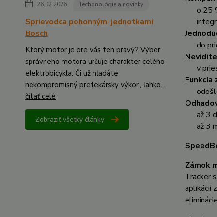
26.02.2026
Techonológie a novinky
o 25 % 
Sprievodca pohonnými jednotkami
integro
Bosch
Jednoduc
do pr
Ktorý motor je pre vás ten pravý? Výber
Nevidite
správneho motora určuje charakter celého
v priest
elektrobicykla. Či už hľadáte
Funkcia 
nekompromisný pretekársky výkon, ľahko...
odošle
čítať celé
Odhadova
až 3 d
Zobraziť všetky články
až 3 mes
SpeedBox
Zámok mo
Tracker s
aplikácii
elimináci