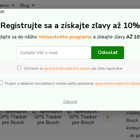
ervis
Blog
Rýchly
Registrujte sa a získajte zľavy až 10%
Hľadať
+421
(Po-Pi
idajte sa do nášho
Vernostného programu
a získajte zľavy
AŽ 10
-Bike GPS lokátory
Speedbox GPS Tracker pre Bosch
Odoslať
dbox GPS Tracker pre Bosch
Súhlasím so
spracovaním osobných údajov
pre účely registrácie.
Prajem si odoberať newslettere e-mailom podľa podmienok
spracovania osobných údajo
Spee
Zatvoriť
Kompat
sväzky
Bosch
konkur
do pri