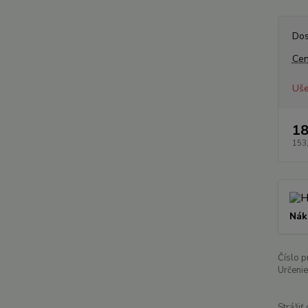
Dos
Cen
Uše
18
153
Nák
Číslo p
Určenie
Strážiť