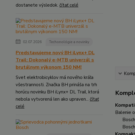
dostanete výsledok.
čítať celé
02.07.2026
Techonológie a novinky
Predstavujeme nový BH iLynx+ DL
Trail: Dokonalý e-MTB univerzál s
brutálnym výkonom 150 NM!
Kompl
Svet elektrobicyklov má nového kráľa
všestrannosti. Značka BH prináša na trh
horúcu novinku BH iLynx+ DL Trail, ktorá
Komple
nebola vytvorená len ako upraven...
čítať
Kompati
celé
Balenie 
Bosch 2.
Bosch 
Kompakt