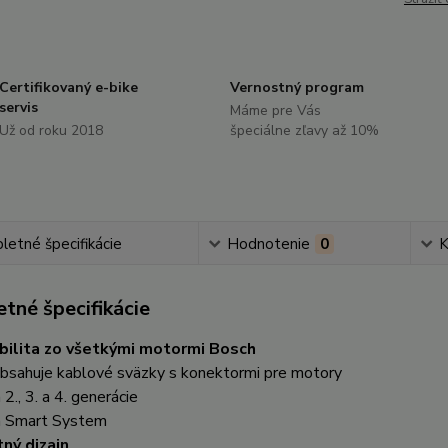
Certifikovaný e-bike
Vernostný program
servis
Máme pre Vás
Už od roku 2018
špeciálne zľavy až 10%
etné špecifikácie
Hodnotenie
0
K
tné špecifikácie
bilita zo všetkými motormi Bosch
obsahuje kablové sväzky s konektormi pre motory
, 3. a 4. generácie
Smart System
ný dizajn