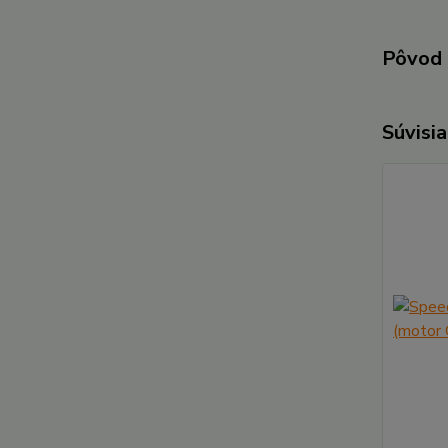
Pôvod 
Súvisia