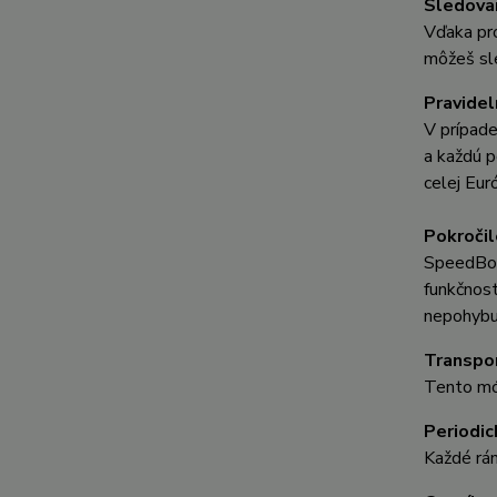
Sledovan
Vďaka pro
môžeš sle
Pravidel
V prípade
a každú p
celej Eur
Pokročil
SpeedBox 
funkčnost
nepohybuj
Transpo
Tento mód
Periodic
Každé rán