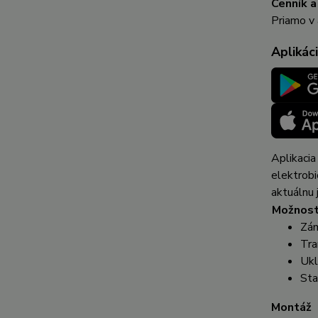
Cenník a
Priamo v 
Aplikác
Aplikaci
elektrobi
aktuálnu 
Možnost
Zá
Tra
Ukl
Sta
Montáž