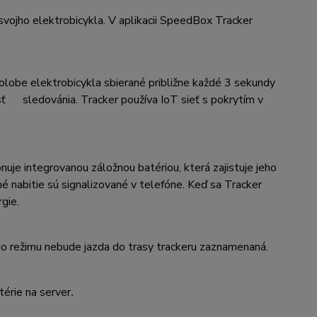
ojho elektrobicykla. V aplikacii SpeedBox Tracker
olobe elektrobicykla sbierané približne každé 3 sekundy
osť sledovánia. Tracker používa IoT sieť s pokrytím v
uje integrovanou záložnou batériou, která zajistuje jeho
né nabitie sú signalizované v telefóne. Keď sa Tracker
rgie.
ího režimu nebude jazda do trasy trackeru zaznamenaná.
térie na server
.