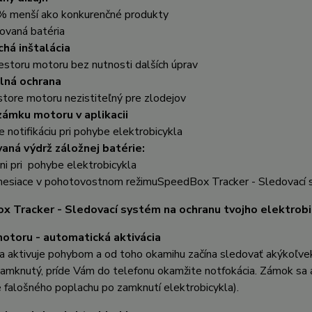
menší ako konkurenčné produkty
vaná batéria
há inštalácia
iestoru motoru bez nutnosti dalších úprav
lná ochrana
ore motoru nezistiteľný pre zlodejov
zámku motoru v aplikacii
 notifikáciu pri pohybe elektrobicykla
ná výdrž záložnej batérie:
ni pri pohybe elektrobicykla
iace v pohotovostnom režimuSpeedBox Tracker - Sledovací sys
 Tracker - Sledovací systém na ochranu tvojho elektrobi
toru - automatická aktivácia
a aktivuje pohybom a
od toho okamihu začína sledovať akýkoľvek
 zamknutý, príde Vám do telefonu okamžite notfokácia. Zámok sa 
e falošného poplachu po zamknutí elektrobicykla).