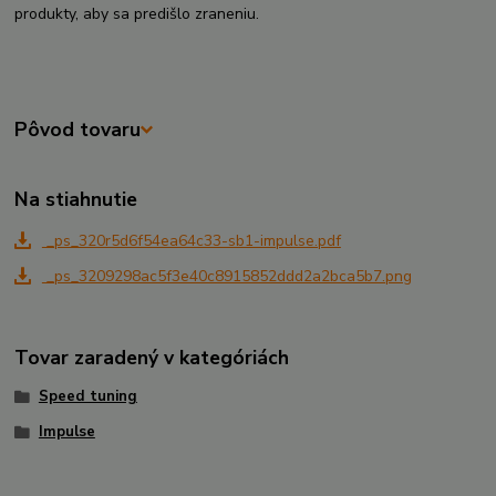
produkty, aby sa predišlo zraneniu.
Pôvod tovaru
Na stiahnutie
_ps_320r5d6f54ea64c33-sb1-impulse.pdf
_ps_3209298ac5f3e40c8915852ddd2a2bca5b7.png
Tovar zaradený v kategóriách
Speed tuning
Impulse