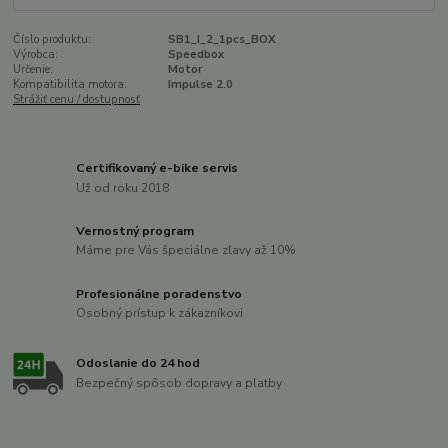
Číslo produktu:
SB1_I_2_1pcs_BOX
Výrobca:
Speedbox
Určenie:
Motor
Kompatibilita motora:
Impulse 2.0
Strážiť cenu / dostupnosť
Certifikovaný e-bike servis
Už od roku 2018
Vernostný program
Máme pre Vás špeciálne zľavy až 10%
Profesionálne poradenstvo
Osobný prístup k zákazníkovi
Odoslanie do 24 hod
Bezpečný spôsob dopravy a platby