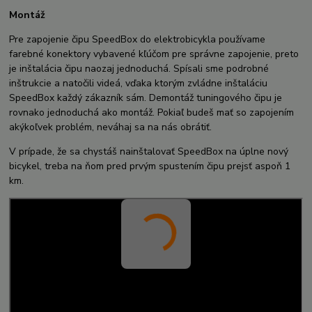
Montáž
Pre zapojenie čipu SpeedBox do elektrobicykla používame
farebné konektory vybavené kľúčom pre správne zapojenie, preto
je inštalácia čipu naozaj jednoduchá. Spísali sme podrobné
inštrukcie a natočili videá, vďaka ktorým zvládne inštaláciu
SpeedBox každý zákazník sám. Demontáž tuningového čipu je
rovnako jednoduchá ako montáž. Pokiaľ budeš mať so zapojením
akýkoľvek problém, neváhaj sa na nás obrátiť.
V prípade, že sa chystáš nainštalovať SpeedBox na úplne nový
bicykel, treba na ňom pred prvým spustením čipu prejsť aspoň 1
km.