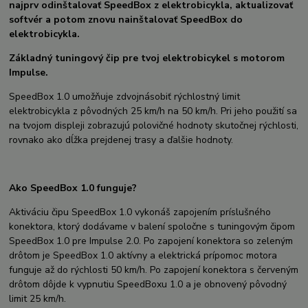
najprv odinštalovať SpeedBox z elektrobicykla, aktualizovať
softvér a potom znovu nainštalovať SpeedBox do
elektrobicykla.
Základný tuningový čip pre tvoj elektrobicykel s motorom
Impulse.
SpeedBox 1.0 umožňuje zdvojnásobiť rýchlostný limit
elektrobicykla z pôvodných 25 km/h na 50 km/h. Pri jeho použití sa
na tvojom displeji zobrazujú polovičné hodnoty skutočnej rýchlosti,
rovnako ako dĺžka prejdenej trasy a ďalšie hodnoty.
Ako SpeedBox 1.0 funguje?
Aktiváciu čipu SpeedBox 1.0 vykonáš zapojením príslušného
konektora, ktorý dodávame v balení spoločne s tuningovým čipom
SpeedBox 1.0 pre Impulse 2.0. Po zapojení konektora so zeleným
drôtom je SpeedBox 1.0 aktívny a elektrická prípomoc motora
funguje až do rýchlosti 50 km/h. Po zapojení konektora s červeným
drôtom dôjde k vypnutiu SpeedBoxu 1.0 a je obnovený pôvodný
limit 25 km/h.