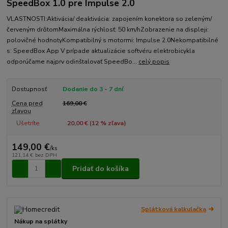
SpeedBox 1.0 pre Impulse 2.0
VLASTNOSTI:Aktivácia/ deaktivácia: zapojením konektora so zeleným/
červeným drôtomMaximálna rýchlosť: 50 km/hZobrazenie na displeji:
polovičné hodnotyKompatibilný s motormi: Impulse 2.0Nekompatibilné
s: SpeedBox App V prípade aktualizácie softvéru elektrobicykla
odporúčame najprv odinštalovať SpeedBo...
celý popis
Dostupnosť
Dodanie do 3 - 7 dní
Cena pred
169,00 €
zľavou
Ušetríte
20,00 € (
12
% zľava)
149,00 €
/
ks
121,14 €
bez DPH
Pridať do košíka
Splátková kalkulačka
Nákup na splátky