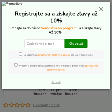
0
ks
+421 907 20 22 33
EUR
za
0,00 €
(Po-Pia: 9:00-16:00)
Registrujte sa a získajte zľavy až
10%
Menu
Pridajte sa do nášho
Vernostného programu
a získajte zľavy
AŽ 10% !
Hľadať
Odoslať
Úvod
Speed tuning
Impulse
SpeedBox 1.0 pre Impulse 2.0
Súhlasím so
spracovaním osobných údajov
pre účely registrácie.
SpeedBox 1.0 pre Impulse 2.0
Prajem si odoberať newslettere e-mailom podľa podmienok
spracovania
osobných údajov
.
Zatvoriť
Ohodnotiť produkt