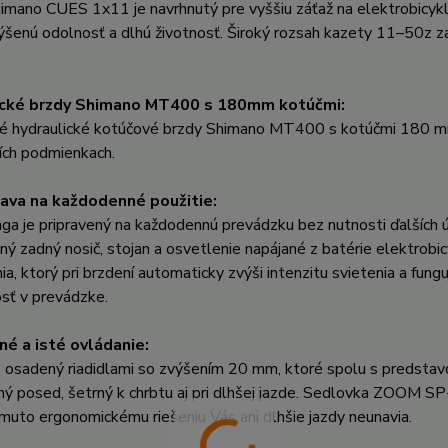
mano CUES 1x11 je navrhnutý pre vyššiu záťaž na elektrobicykloc
výšenú odolnosť a dlhú životnosť. Široký rozsah kazety 11–50z za
.
ické brzdy Shimano MT400 s 180mm kotúčmi:
vé hydraulické kotúčové brzdy Shimano MT400 s kotúčmi 180 mm 
ších podmienkach.
ava na každodenné použitie:
a je pripravený na každodennú prevádzku bez nutnosti ďalších ú
ný zadný nosič, stojan a osvetlenie napájané z batérie elektrob
a, ktorý pri brzdení automaticky zvýši intenzitu svietenia a fung
sť v prevádzke.
é a isté ovládanie:
je osadený riadidlami so zvýšením 20 mm, ktoré spolu s pred
ý posed, šetrný k chrbtu aj pri dlhšej jazde. Sedlovka ZOOM SP-
uto ergonomickému riešeniu Vás ani dlhšie jazdy neunavia.