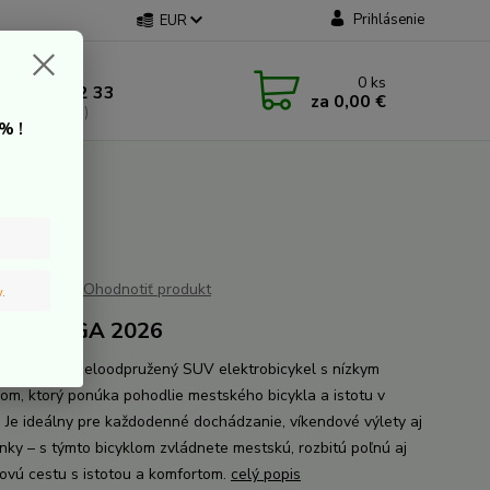
Prihlásenie
EUR
 kontakt
0
ks
 907 20 22 33
za
0,00 €
a: 9:00-16:00)
% !
Ohodnotiť produkt
v
.
bike SAGA 2026
E Saga je celoodpružený SUV elektrobicykel s nízkym
om, ktorý ponúka pohodlie mestského bicykla a istotu v
. Je ideálny pre každodenné dochádzanie, víkendové výlety aj
nky – s týmto bicyklom zvládnete mestskú, rozbitú poľnú aj
novú cestu s istotou a komfortom.
celý popis