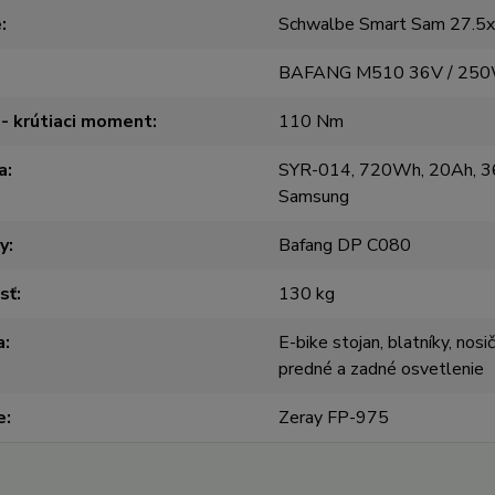
e
Schwalbe Smart Sam 27.5
BAFANG M510 36V / 250
- krútiaci moment
110 Nm
a
SYR-014, 720Wh, 20Ah, 36
Samsung
y
Bafang DP C080
sť
130 kg
a
E-bike stojan, blatníky, nosi
predné a zadné osvetlenie
e
Zeray FP-975