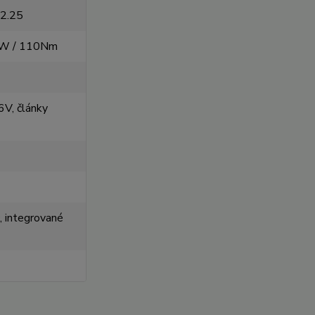
x2.25
W / 110Nm
V, články
č, integrované