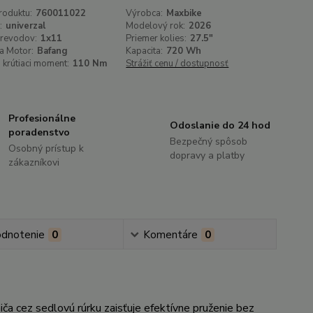
roduktu:
760011022
Výrobca:
Maxbike
:
univerzal
Modelový rok:
2026
prevodov:
1x11
Priemer kolies:
27.5"
a Motor:
Bafang
Kapacita:
720 Wh
 krútiaci moment:
110 Nm
Strážiť cenu / dostupnosť
Profesionálne
Odoslanie do 24 hod
poradenstvo
Bezpečný spôsob
Osobný prístup k
dopravy a platby
zákazníkovi
dnotenie
0
Komentáre
0
 cez sedlovú rúrku zaisťuje efektívne pruženie bez