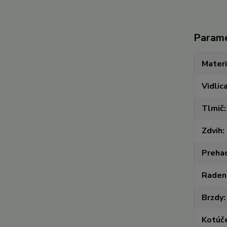
Param
Materi
Vidlic
Tlmič
Zdvih
Preha
Raden
Brzdy
Kotúč