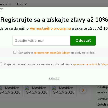
ervis
Blog
Rýchly
Registrujte sa a získajte zľavy až 10%
Hľadať
+421
(Po-Pi
idajte sa do nášho
Vernostného programu
a získajte zľavy
AŽ 10
lektrobicykle
Celoodpružené
Maxbike
Maxbike SAGA 2026
Odoslať
bike SAGA 2026
Súhlasím so
spracovaním osobných údajov
pre účely registrácie.
Prajem si odoberať newslettere e-mailom podľa podmienok
spracovania osobných údajo
Max
Zatvoriť
MAXBIK
nástup
teréne
dovole
šotoli