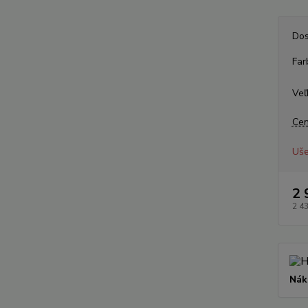
Dos
Far
Veľ
Cen
Uše
2 
2 4
Nák