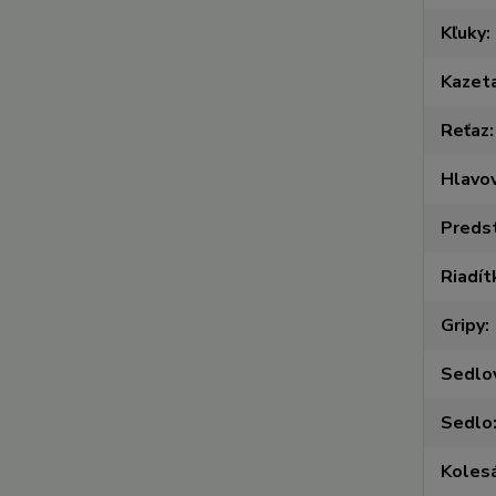
Kľuky
Kazet
Reťaz
Hlavov
Preds
Riadít
Gripy
Sedlo
Sedlo
Koles