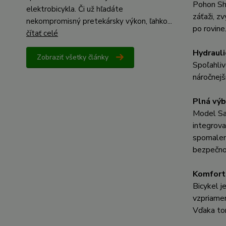
Pohon Shi
elektrobicykla. Či už hľadáte
záťaži, z
nekompromisný pretekársky výkon, ľahko...
po rovine
čítať celé
Hydraul
Zobraziť všetky články
Spoľahli
náročnej
Plná výb
Model Sag
integrova
spomaleni
bezpečno
Komfortn
Bicykel 
vzpriamen
Vďaka tom