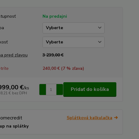
tupnosť
Na predajni
ba
kosť
a pred zľavou
3 239,00 €
tríte
240,00 € (
7
% zľava)
999,00 €
/
ks
Pridať do košíka
38,21 €
bez DPH
Splátková kalkulačka
up na splátky