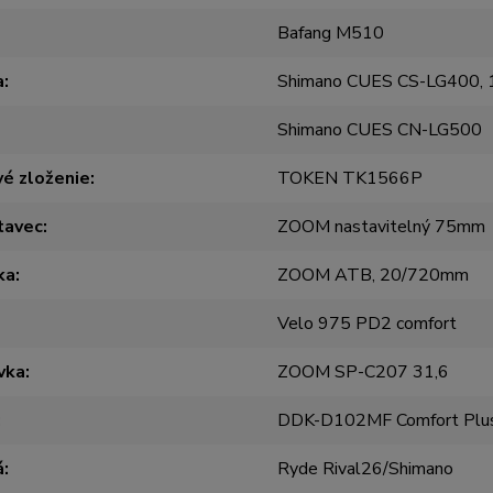
Bafang M510
a
Shimano CUES CS-LG400, 
Shimano CUES CN-LG500
é zloženie
TOKEN TK1566P
tavec
ZOOM nastavitelný 75mm
ka
ZOOM ATB, 20/720mm
Velo 975 PD2 comfort
vka
ZOOM SP-C207 31,6
DDK-D102MF Comfort Plu
á
Ryde Rival26/Shimano