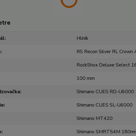
etre
ál
Hliník
a
RS Recon Silver RL Crown A
RockShox Deluxe Select 1
100 mm
dzovačka
Shimano CUES RD-U6000
ie
Shimano CUES SL-U6000
Shimano MT420
e
Shimano SMRT54M 180mm 