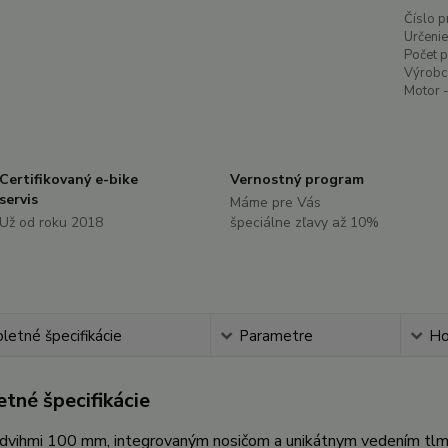
Číslo p
Určenie
Počet 
Výrobc
Motor -
Certifikovaný e-bike
Vernostný program
servis
Máme pre Vás
Už od roku 2018
špeciálne zľavy až 10%
etné špecifikácie
Parametre
Ho
tné špecifikácie
vihmi 100 mm, integrovaným nosičom a unikátnym vedením tlmiča