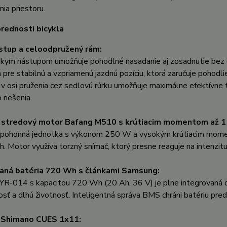
ia priestoru.
rednosti bicykla
stup a celoodpružený rám:
zkym nástupom umožňuje pohodlné nasadanie aj zosadnutie bez o
 pre stabilnú a vzpriamenú jazdnú pozíciu, ktorá zaručuje pohodl
 osi pruženia cez sedlovú rúrku umožňuje maximálne efektívne 
 riešenia.
 stredový motor Bafang M510 s krútiacim momentom až 
pohonná jednotka s výkonom 250 W a vysokým krútiacim momen
h. Motor využíva torzný snímač, ktorý presne reaguje na intenzitu
vaná batéria 720 Wh s článkami Samsung:
SYR-014 s kapacitou 720 Wh (20 Ah, 36 V) je plne integrovaná
osť a dlhú životnosť. Inteligentná správa BMS chráni batériu pred 
 Shimano CUES 1x11: