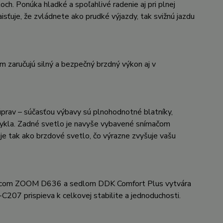
h. Ponúka hladké a spoľahlivé radenie aj pri plnej
isťuje, že zvládnete ako prudké výjazdy, tak svižnú jazdu
zaručujú silný a bezpečný brzdný výkon aj v
prav – súčasťou výbavy sú plnohodnotné blatníky,
icykla. Zadné svetlo je navyše vybavené snímačom
uje tak ako brzdové svetlo, čo výrazne zvyšuje vašu
stavcom ZOOM D636 a sedlom DDK Comfort Plus vytvára
C207 prispieva k celkovej stabilite a jednoduchosti.