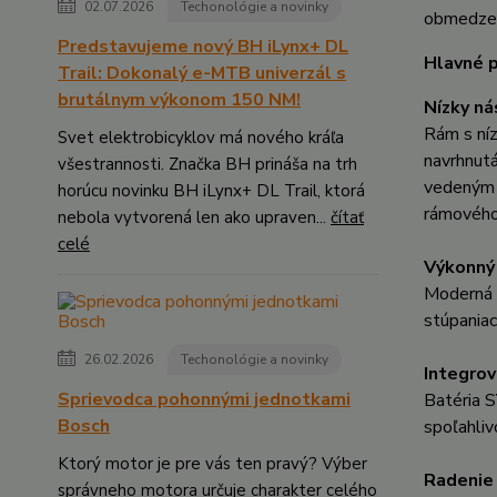
02.07.2026
Techonológie a novinky
obmedzen
Predstavujeme nový BH iLynx+ DL
Hlavné p
Trail: Dokonalý e-MTB univerzál s
brutálnym výkonom 150 NM!
Nízky ná
Rám s ní
Svet elektrobicyklov má nového kráľa
navrhnutá
všestrannosti. Značka BH prináša na trh
vedeným v
horúcu novinku BH iLynx+ DL Trail, ktorá
rámového
nebola vytvorená len ako upraven...
čítať
celé
Výkonný
Moderná 
stúpaniac
26.02.2026
Techonológie a novinky
Integro
Sprievodca pohonnými jednotkami
Batéria 
Bosch
spoľahliv
Ktorý motor je pre vás ten pravý? Výber
Radenie
správneho motora určuje charakter celého