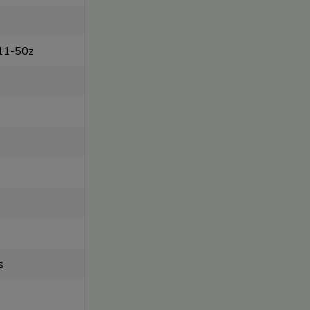
11-50z
s