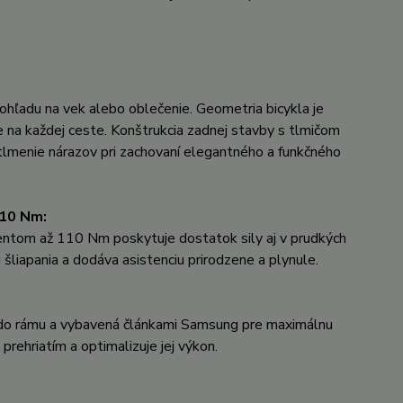
hľadu na vek alebo oblečenie. Geometria bicykla je
ie na každej ceste. Konštrukcia zadnej stavby s tlmičom
tlmenie nárazov pri zachovaní elegantného a funkčného
110 Nm:
tom až 110 Nm poskytuje dostatok sily aj v prudkých
 šliapania a dodáva asistenciu prirodzene a plynule.
 do rámu a vybavená článkami Samsung pre maximálnu
prehriatím a optimalizuje jej výkon.