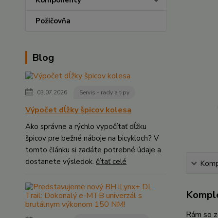
Komponenty
Požičovňa
Blog
03.07.2026
Servis - rady a tipy
Výpočet dĺžky špicov kolesa
Ako správne a rýchlo vypočítať dĺžku
špicov pre bežné náboje na bicykloch? V
tomto článku si zadáte potrebné údaje a
dostanete výsledok.
čítať celé
Kompl
Komple
Rám so zd