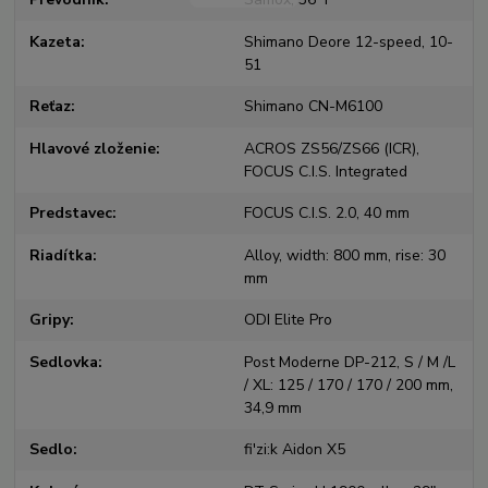
Kazeta
Shimano Deore 12-speed, 10-
51
Reťaz
Shimano CN-M6100
Hlavové zloženie
ACROS ZS56/ZS66 (ICR),
FOCUS C.I.S. Integrated
Predstavec
FOCUS C.I.S. 2.0, 40 mm
Riadítka
Alloy, width: 800 mm, rise: 30
mm
Gripy
ODI Elite Pro
Sedlovka
Post Moderne DP-212, S / M /L
/ XL: 125 / 170 / 170 / 200 mm,
34,9 mm
Sedlo
fi'zi:k Aidon X5