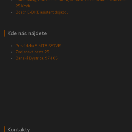
Ebike tuning, čipovanie motora, odblokovanie rýchlostného limitu
25 Km/h
Bosch E-BIKE asistent dojazdu
Kde nás nájdete
Prevádzka E-MTB SERVIS
Zvolenská cesta 25
Banská Bystrica, 974 05
Kontakty