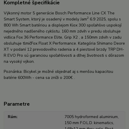
Kompletné špecifikácie
Výkonný motor 5 generácie Bosch Performance Line CX The
2
Smart System, ktorý je osadený v modely Jam
6.9 2025, spolu s
800 Wh Smart batériou a displejom Kiox 300 spoľahlivo uspokojí
nejedného nadšeného cyklistu. 160 mm zdvih v predu obsluhuje
vidlica Fox 36 Performance Elite, Grip X2 , a 150mm zdvih v zadu
obsluhuje tlmičFox Float X Performance. Kategória Shimano Deore
XT v podaní 12 prevodového radenia a 4 piestové brzdy TRP DH-
R EVO Pro sú garanciou spoľahlivosti a dlhej životnosti s dôrazom
na vysoký výkon.
Poznánka: Bicykel je možné objednať aj s menšou kapacitou
batérie 600Wh - cena sa zníži o 200€ .
Parametre
Rám
7005 hydroformed aluminium,
150 mm F.O.L.D. kinematics,
148x12 mm thru axle, Post