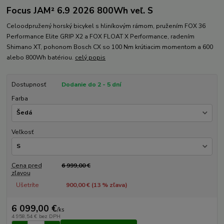
Focus JAM² 6.9 2026 800Wh veľ. S
Celoodpružený horský bicykel s hliníkovým rámom, pružením FOX 36
Performance Elite GRIP X2 a FOX FLOAT X Performance, radením
Shimano XT, pohonom Bosch CX so 100 Nm krútiacim momentom a 600
alebo 800Wh batériou.
celý popis
Dostupnosť
Dodanie do 2 - 5 dní
Farba
Veľkosť
Cena pred
6 999,00 €
zľavou
Ušetríte
900,00 € (
13
% zľava)
6 099,00 €
/
ks
4 958,54 €
bez DPH