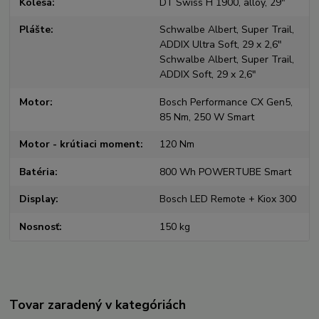
Kolesá
DT Swiss H 1900, alloy, 29"
Plášte
Schwalbe Albert, Super Trail,
ADDIX Ultra Soft, 29 x 2,6"
Schwalbe Albert, Super Trail,
ADDIX Soft, 29 x 2,6"
Motor
Bosch Performance CX Gen5,
85 Nm, 250 W Smart
Motor - krútiaci moment
120 Nm
Batéria
800 Wh POWERTUBE Smart
Display
Bosch LED Remote + Kiox 300
Nosnosť
150 kg
Tovar zaradený v kategóriách