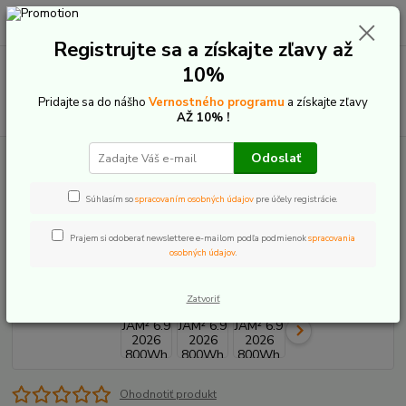
0
ks
+421 907 20 22 33
EUR
za
0,00 €
(Po-Pia: 9:00-16:00)
Registrujte sa a získajte zľavy až
Menu
10%
Pridajte sa do nášho
Vernostného programu
a získajte zľavy
Hľadať
AŽ 10% !
Odoslať
Úvod
Elektrobicykle
Celoodpružené
Focus
Focus JAM² 6.9 2026
800Wh
Súhlasím so
spracovaním osobných údajov
pre účely registrácie.
Focus JAM² 6.9 2026 800Wh
Prajem si odoberať newslettere e-mailom podľa podmienok
spracovania
Novinka
osobných údajov
.
Zatvoriť
Ohodnotiť produkt