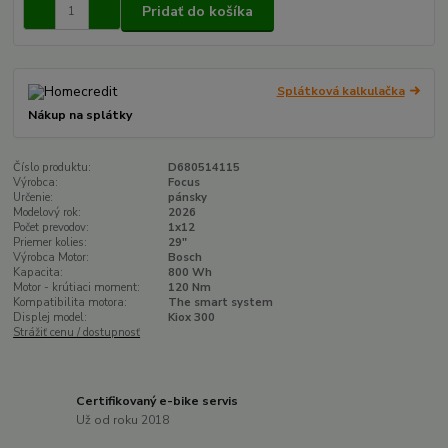
Pridať do košíka
Splátková kalkulačka
Nákup na splátky
Číslo produktu:
D680514115
Výrobca:
Focus
Určenie:
pánsky
Modelový rok:
2026
Počet prevodov:
1x12
Priemer kolies:
29"
Výrobca Motor:
Bosch
Kapacita:
800 Wh
Motor - krútiaci moment:
120 Nm
Kompatibilita motora:
The smart system
Displej model:
Kiox 300
Strážiť cenu / dostupnosť
Certifikovaný e-bike servis
Už od roku 2018