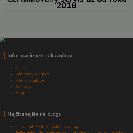
2018
Informácie pre zákazníkov
O nás
Vernostný program
Všetko o nákupe
Kontakty
Blog
Najčítanejšie na blogu
Bosch battery lock - ebike Flow app