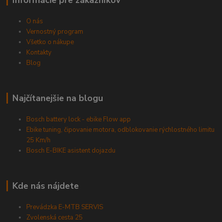
Informácie pre zákazníkov
O nás
Vernostný program
Všetko o nákupe
Kontakty
Blog
Najčítanejšie na blogu
Bosch battery lock - ebike Flow app
Ebike tuning, čipovanie motora, odblokovanie rýchlostného limitu
25 Km/h
Bosch E-BIKE asistent dojazdu
Kde nás nájdete
Prevádzka E-MTB SERVIS
Zvolenská cesta 25