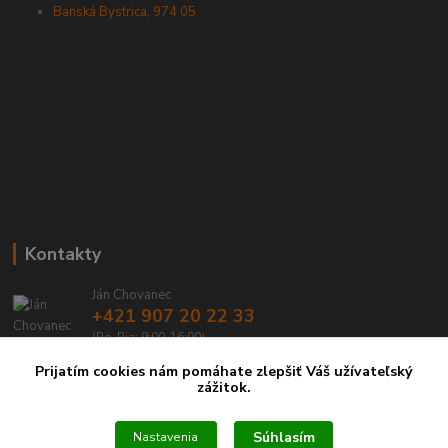
Banská Bystrica, 974 05
Kontakty
Ján Chovanec
+421 907 20 22 33
(Po-Pia: 9:00-16:00)
Prijatím cookies nám pomáhate zlepšiť Váš užívateľský
info@emtbservis.sk
zážitok.
Súhlasím
Nastavenia