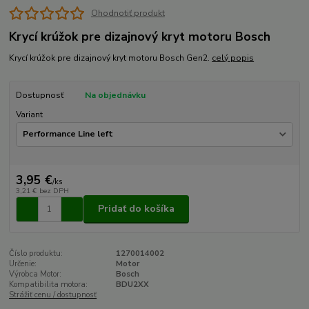
Ohodnotiť produkt
Krycí krúžok pre dizajnový kryt motoru Bosch
Krycí krúžok pre dizajnový kryt motoru Bosch Gen2.
celý popis
Dostupnosť
Na objednávku
Variant
3,95 €
/
ks
3,21 €
bez DPH
Pridať do košíka
Číslo produktu:
1270014002
Určenie:
Motor
Výrobca Motor:
Bosch
Kompatibilita motora:
BDU2XX
Strážiť cenu / dostupnosť