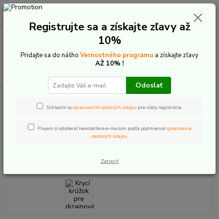
0
ks
+421 907 20 22 33
EUR
za
0,00 €
(Po-Pia: 9:00-16:00)
Registrujte sa a získajte zľavy až
10%
Menu
Pridajte sa do nášho
Vernostného programu
a získajte zľavy
AŽ 10% !
Hľadať
Odoslať
Úvod
E-Bike komponenty
Náhradné diely motor
Bosch
Krycí
krúžok pre dizajnový kryt motoru Bosch
Súhlasím so
spracovaním osobných údajov
pre účely registrácie.
Krycí krúžok pre dizajnový kryt
Prajem si odoberať newslettere e-mailom podľa podmienok
spracovania
osobných údajov
.
motoru Bosch
Zatvoriť