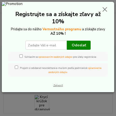
0
ks
+421 907 20 22 33
EUR
za
0,00 €
(Po-Pia: 9:00-16:00)
Registrujte sa a získajte zľavy až
10%
Menu
Pridajte sa do nášho
Vernostného programu
a získajte zľavy
AŽ 10% !
Hľadať
Odoslať
Úvod
E-Bike komponenty
Náhradné diely motor
Bosch
Krycí
krúžok pre dizajnový kryt motoru Bosch
Súhlasím so
spracovaním osobných údajov
pre účely registrácie.
Krycí krúžok pre dizajnový kryt
Prajem si odoberať newslettere e-mailom podľa podmienok
spracovania
osobných údajov
.
motoru Bosch
Zatvoriť