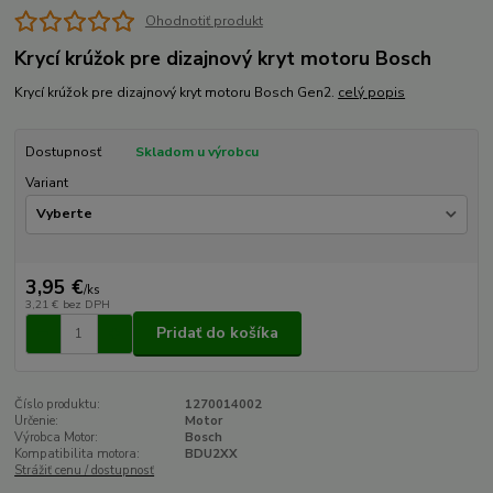
Ohodnotiť produkt
Krycí krúžok pre dizajnový kryt motoru Bosch
Krycí krúžok pre dizajnový kryt motoru Bosch Gen2.
celý popis
Dostupnosť
Skladom u výrobcu
Variant
3,95 €
/
ks
3,21 €
bez DPH
Pridať do košíka
Číslo produktu:
1270014002
Určenie:
Motor
Výrobca Motor:
Bosch
Kompatibilita motora:
BDU2XX
Strážiť cenu / dostupnosť