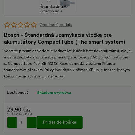
Ohodnotiť produkt
Bosch - Štandardná uzamykacia vložka pre
akumulátory CompactTube (The smart system)
Vezmite prosím na vedomie Jednotlivé kľúče k batériovému zámku nie je
možné zakúpiť u nás, ale iba priamo u spoločnosti ABUS! Kompatibilné
s: CompactTube 400 (BBP3242) Rozdiel medzi vložkami XPlus a
štandardnými vložkami Pri cylindrických vložkách XPlus je možné jedným
kľúčom ovládať viacer...
celý popis
Dostupnosť
Skladom u výrobcu
29,90 €
/
ks
24,31 €
bez DPH
Pridať do košíka