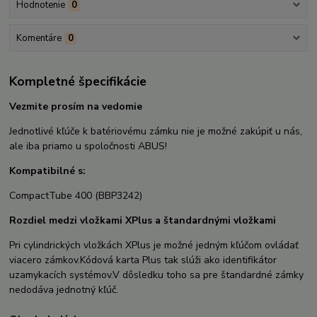
Hodnotenie
0
Komentáre
0
Kompletné špecifikácie
Vezmite prosím na vedomie
Jednotlivé kľúče k batériovému zámku nie je možné zakúpiť u nás,
ale iba priamo u spoločnosti ABUS!
Kompatibilné s:
CompactTube 400 (BBP3242)
Rozdiel medzi vložkami XPlus a štandardnými vložkami
Pri cylindrických vložkách XPlus je možné jedným kľúčom ovládať
viacero zámkov.
Kódová karta Plus tak slúži ako identifikátor
uzamykacích systémov.
V dôsledku toho sa pre štandardné zámky
nedodáva jednotný kľúč.