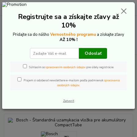
0
ks
+421 907 20 22 33
EUR
za
0,00 €
(Po-Pia: 9:00-16:00)
Registrujte sa a získajte zľavy až
10%
Menu
Pridajte sa do nášho
Vernostného programu
a získajte zľavy
AŽ 10% !
Hľadať
Odoslať
Úvod
E-Bike komponenty
Bosch The smart system
Batérie
CompactTube - príslušenstvo
Bosch - Štandardná uzamykacia vložka pre
Súhlasím so
spracovaním osobných údajov
pre účely registrácie.
akumulátory CompactTube
Prajem si odoberať newslettere e-mailom podľa podmienok
spracovania
Bosch - Štandardná uzamykacia
osobných údajov
.
vložka pre akumulátory
CompactTube
Zatvoriť