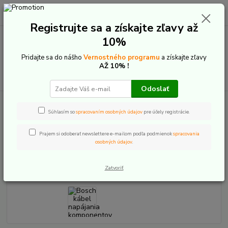
0
ks
+421 907 20 22 33
EUR
za
0,00 €
(Po-Pia: 9:00-16:00)
Registrujte sa a získajte zľavy až
10%
Menu
Pridajte sa do nášho
Vernostného programu
a získajte zľavy
AŽ 10% !
Hľadať
Odoslať
Úvod
E-Bike komponenty
Náhradné diely motor
Bosch
Bosch
kábel napájania komponentov tretích strán
Súhlasím so
spracovaním osobných údajov
pre účely registrácie.
Bosch kábel napájania
Prajem si odoberať newslettere e-mailom podľa podmienok
spracovania
osobných údajov
.
komponentov tretích strán
Zatvoriť