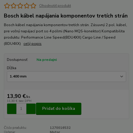
Ohodnotiť produkt
Bosch kábel napájania komponentov tretích strán
Bosch kábel napájania komponentov tretích strán. Zásuvný 2 pol. kábel,
pre voľný napájací port so 4 pólmi (Nano MQS-konektor) Kompatibilita
produktu: Performance Line Speed(BDU4XX) Cargo Line / Speed
(BDU4XX)
celý popis
Dostupnosť
Na predajni
Dĺžka
13,90 €
/
ks
11,30 €
bez DPH
Pridať do košíka
Číslo produktu:
1270016532
Určenie:
Motor