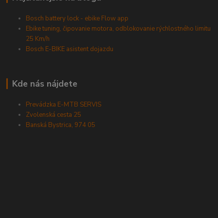
Bosch battery lock - ebike Flow app
Ebike tuning, čipovanie motora, odblokovanie rýchlostného limitu
25 Km/h
Bosch E-BIKE asistent dojazdu
Kde nás nájdete
Prevádzka E-MTB SERVIS
Zvolenská cesta 25
Banská Bystrica, 974 05