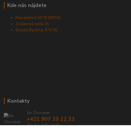
Kde nás nájdete
Prevádzka E-MTB SERVIS
Zvolenská cesta 25
Banská Bystrica, 974 05
Kontakty
Ján Chovanec
+421 907 20 22 33
(Po-Pia: 9:00-16:00)