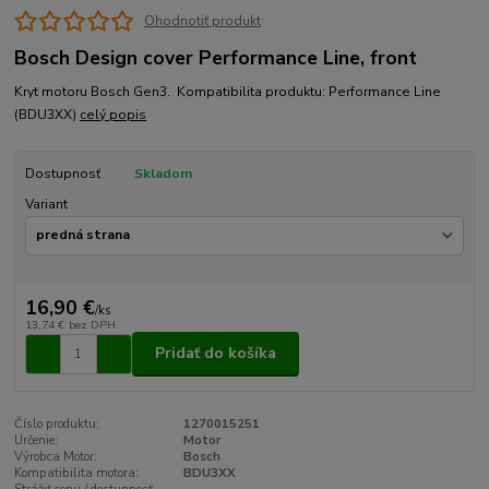
Ohodnotiť produkt
Bosch Design cover Performance Line, front
Kryt motoru Bosch Gen3. Kompatibilita produktu: Performance Line
(BDU3XX)
celý popis
Dostupnosť
Skladom
Variant
16,90 €
/
ks
13,74 €
bez DPH
Pridať do košíka
Číslo produktu:
1270015251
Určenie:
Motor
Výrobca Motor:
Bosch
Kompatibilita motora:
BDU3XX