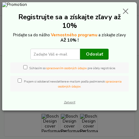
0
ks
+421 907 20 22 33
EUR
za
0,00 €
(Po-Pia: 9:00-16:00)
Registrujte sa a získajte zľavy až
10%
Menu
Pridajte sa do nášho
Vernostného programu
a získajte zľavy
AŽ 10% !
Hľadať
Odoslať
Úvod
E-Bike komponenty
Náhradné diely motor
Bosch
Bosch
Design cover Performance Line BDU3XX
Súhlasím so
spracovaním osobných údajov
pre účely registrácie.
Bosch Design cover Performance
Prajem si odoberať newslettere e-mailom podľa podmienok
spracovania
osobných údajov
.
Line BDU3XX
Zatvoriť