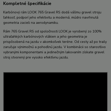
Kompletné špecifikácie
Karbónový rám LOOK 765 Gravel RS dodá vášmu gravel stroju
ľahkosť, podporí jeho efektivitu a moderná, múdro navrhnutá
geometria zacieli na aerodynamiku.
Rám 765 Gravel RS od spoločnosti LOOK je vyrobený zo 100%
ultraľahkých karbónových vlákien a jeho geometria je
prispôsobená na jazdu v akomkoľvek teréne. Od cesty až po traily
zaručuje výnimočnú a pohodlnú jazdu. V kombinácii so starostlivo
vybranými komponentami a jedinečným lakovaním získate gravel
stroj stvorený pre vysoko efektívnu jazdu.