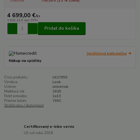
Ušetríte
700,00 € (
13
% zľava)
4 699,00 €
/
ks
3 820,33 €
bez DPH
Pridať do košíka
Splátková kalkulačka
Nákup na splátky
Číslo produktu:
LK27050
Výrobca:
Look
Určenie:
univerzal
Modelový rok:
2025
Počet prevodov:
1x13
Priemer kolies:
700C
Strážiť cenu / dostupnosť
Certifikovaný e-bike servis
Už od roku 2018