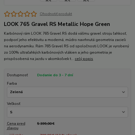
Ohodnotiť produkt
LOOK 765 Gravel RS Metallic Hope Green
Karbónový rám LOOK 765 Gravel RS dodá vášmu gravel stroju ľahkosť,
podporí jeho efektivitu a moderná, múdro navrhnutá geometria zacieli
na aerodynamiku. Rám 765 Gravel RS od spoločnosti LOOK je vyrobený
zo 100% ultraľahkých karbónových vlákien a jeho geometria je
prispôsobená na jazdu v akomkoľvek t...
celý popis
Dostupnosť
Dodanie do 3 - 7 dní
Farba
Veľkosť
Cena pred
5 399,00 €
zľavou