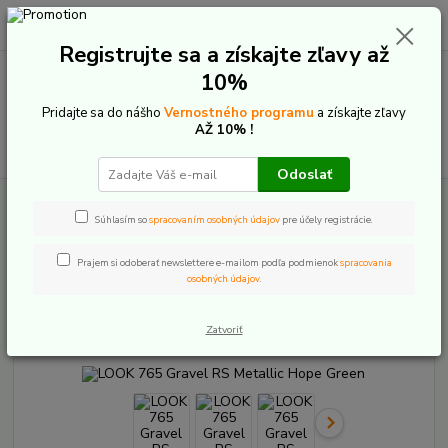
0
ks
+421 907 20 22 33
EUR
za
0,00 €
(Po-Pia: 9:00-16:00)
Registrujte sa a získajte zľavy až
10%
Menu
Pridajte sa do nášho
Vernostného programu
a získajte zľavy
AŽ 10% !
Hľadať
Odoslať
Úvod
Bicykle
Cestné a Gravel
LOOK 765 Gravel RS Metallic Hope
Green
Súhlasím so
spracovaním osobných údajov
pre účely registrácie.
LOOK 765 Gravel RS Metallic
Prajem si odoberať newslettere e-mailom podľa podmienok
spracovania
osobných údajov
.
Hope Green
Zatvoriť
Akcia