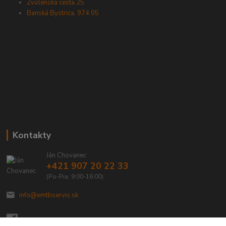
Zvolenská cesta 25
Banská Bystrica, 974 05
Kontakty
Ján Chovanec
+421 907 20 22 33
(Po-Pia: 9:00-16:00)
info@emtbservis.sk