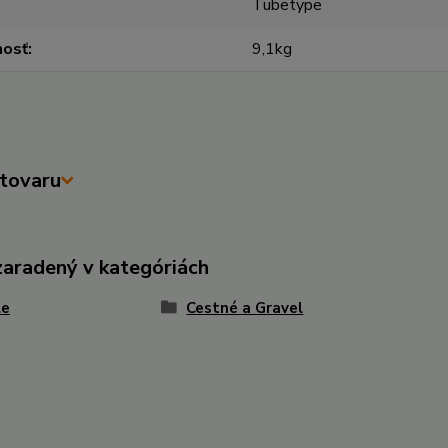
Tubetype
osť
9,1kg
tovaru
zaradený v kategóriách
le
Cestné a Gravel