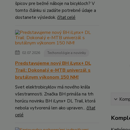
špicov pre bežné náboje na bicykloch? V
tomto článku si zadáte potrebné údaje a
dostanete výsledok.
čítať celé
02.07.2026
Techonológie a novinky
Predstavujeme nový BH iLynx+ DL
Trail: Dokonalý e-MTB univerzál s
brutálnym výkonom 150 NM!
Svet elektrobicyklov má nového kráľa
všestrannosti. Značka BH prináša na trh
Kompl
horúcu novinku BH iLynx+ DL Trail, ktorá
nebola vytvorená len ako upraven...
čítať
celé
Komple
Karbónov