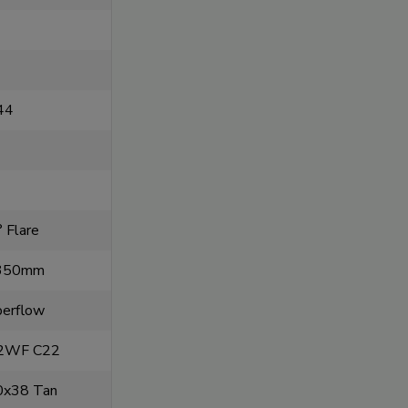
44
 Flare
 350mm
perflow
 2WF C22
0x38 Tan