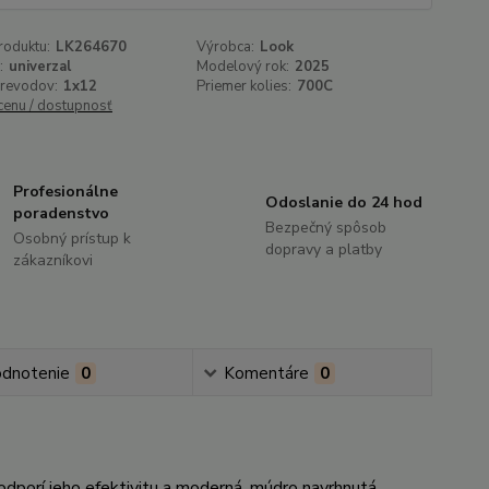
roduktu:
LK264670
Výrobca:
Look
:
univerzal
Modelový rok:
2025
prevodov:
1x12
Priemer kolies:
700C
 cenu / dostupnosť
Profesionálne
Odoslanie do 24 hod
poradenstvo
Bezpečný spôsob
Osobný prístup k
dopravy a platby
zákazníkovi
dnotenie
0
Komentáre
0
porí jeho efektivitu a moderná, múdro navrhnutá