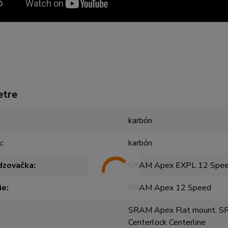
etre
karbón
a
karbón
dzovačka
SRAM Apex EXPL 12 Spe
ie
SRAM Apex 12 Speed
SRAM Apex Flat mount, 
Centerlock Centerline