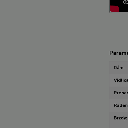
Param
Rám
Vidlic
Preha
Raden
Brzdy