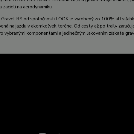
 zacieli na aerodynamiku.
Gravel RS od spoločnosti LOOK je vyrobený zo 100% ultraľahkýc
ená na jazdu v akomkoľvek teréne. Od cesty až po traily zaručuj
vo vybranými komponentami a jedinečným lakovaním získate grave