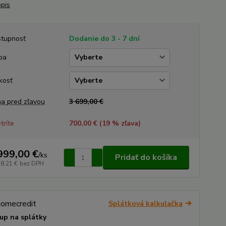
opis
tupnosť
Dodanie do 3 - 7 dní
ba
kosť
a pred zľavou
3 699,00 €
tríte
700,00 € (
19
% zľava)
999,00 €
/
ks
Pridať do košíka
38,21 €
bez DPH
Splátková kalkulačka
up na splátky