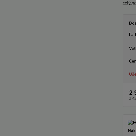
celý p
Dos
Far
Veľ
Cen
Uše
2 
2 4
Nák