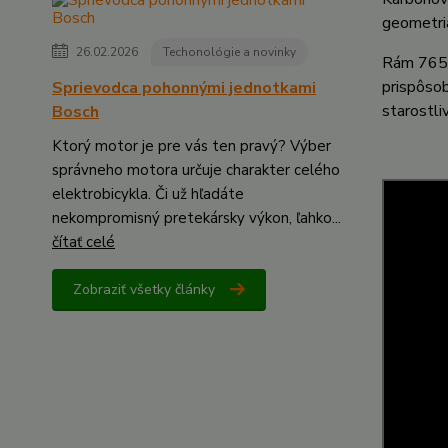
geometria
26.02.2026
Techonológie a novinky
Rám 765 
prispôsob
Sprievodca pohonnými jednotkami
starostli
Bosch
Ktorý motor je pre vás ten pravý? Výber
správneho motora určuje charakter celého
elektrobicykla. Či už hľadáte
nekompromisný pretekársky výkon, ľahko...
čítať celé
Zobraziť všetky články