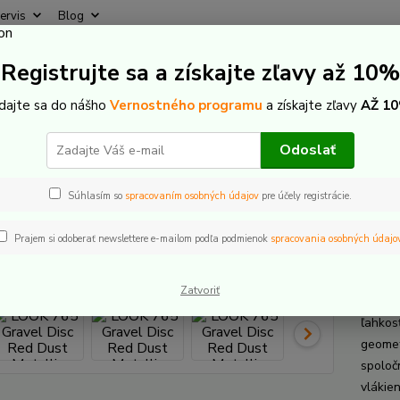
ervis
Blog
Rýchly
Registrujte sa a získajte zľavy až 10%
Hľadať
+421
(Po-Pi
idajte sa do nášho
Vernostného programu
a získajte zľavy
AŽ 10
icykle
Cestné a Gravel
LOOK 765 Gravel Disc Red Dust Metallic
Odoslať
 765 Gravel Disc Red Dust Meta
Súhlasím so
spracovaním osobných údajov
pre účely registrácie.
Prajem si odoberať newslettere e-mailom podľa podmienok
spracovania osobných údajo
LOOK
Zatvoriť
Karbón
ľahkos
geomet
spoloč
vlákie