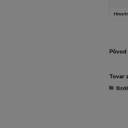
Hmotn
Pôvod 
Tovar 
Bicyk