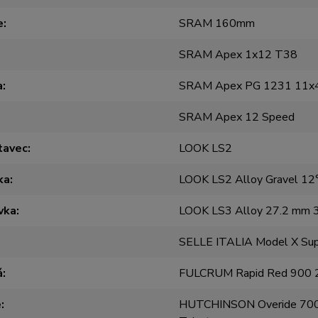
e
SRAM 160mm
SRAM Apex 1x12 T38
a
SRAM Apex PG 1231 11x
SRAM Apex 12 Speed
tavec
LOOK LS2
ka
LOOK LS2 Alloy Gravel 12°
vka
LOOK LS3 Alloy 27.2 mm
SELLE ITALIA Model X Su
á
FULCRUM Rapid Red 900
e
HUTCHINSON Overide 70