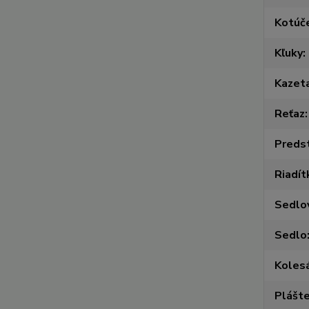
Kotúč
Kľuky
Kazet
Reťaz
Preds
Riadít
Sedlo
Sedlo
Koles
Plášt