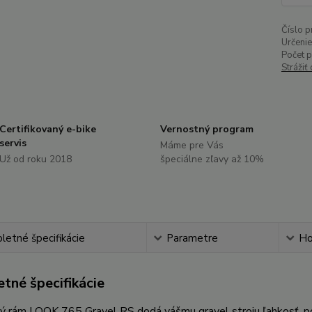
Číslo p
Určenie
Počet 
Strážiť
Certifikovaný e-bike
Vernostný program
servis
Máme pre Vás
Už od roku 2018
špeciálne zľavy až 10%
etné špecifikácie
Parametre
Ho
tné špecifikácie
ý rám LOOK 765 Gravel RS dodá vášmu gravel stroju ľahkosť, pod