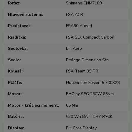
Reťaz
Shimano CNM7100
Hlavové zloženie
FSA ACR
Predstavec
FSA90 Ahead
Riadítka
FSA SLK Compact Carbon
Sedlovka
BH Aero
Sedlo
Prologo Dimension Stn
Kolesá
FSA Team 35 TR
Plášte
Hutchinson Fusion 5 700X28
Motor
BHZ by SEG 250W 65Nm
Motor - krútiaci moment
65 Nm
Batéria
630 Wh BATTERY PACK
Display
BH Core Display