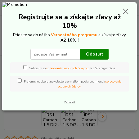
0
ks
+421 907 20 22 33
EUR
za
0,00 €
(Po-Pia: 9:00-16:00)
Registrujte sa a získajte zľavy až
10%
Menu
Pridajte sa do nášho
Vernostného programu
a získajte zľavy
AŽ 10% !
Hľadať
Odoslať
Úvod
Elektrobicykle
Cestné a Gravel
BH iRS1 Carbon 1.5 Di2 2025
Súhlasím so
spracovaním osobných údajov
pre účely registrácie.
BH iRS1 Carbon 1.5 Di2 2025
Prajem si odoberať newslettere e-mailom podľa podmienok
spracovania
osobných údajov
.
Akcia
Zatvoriť
Ohodnotiť produkt