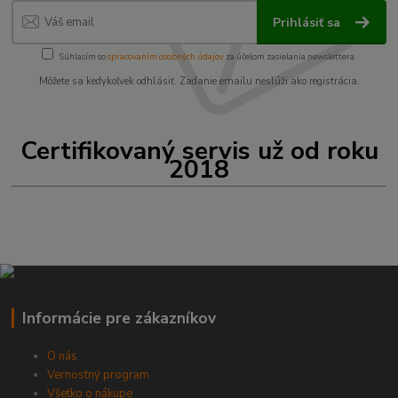
Prihlásiť sa
Súhlasím so
spracovaním osobných údajov
za účelom zasielania newslettera.
Môžete sa kedykoľvek odhlásiť. Zadanie emailu neslúži ako registrácia.
Certifikovaný servis už od roku
2018
Informácie pre zákazníkov
O nás
Vernostný program
Všetko o nákupe