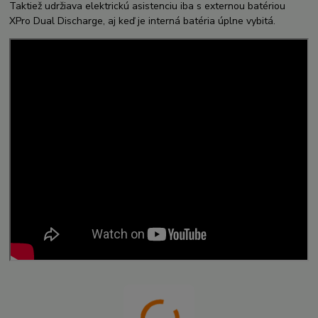
Taktiež udržiava elektrickú asistenciu iba s externou batériou
XPro Dual Discharge, aj keď je interná batéria úplne vybitá.