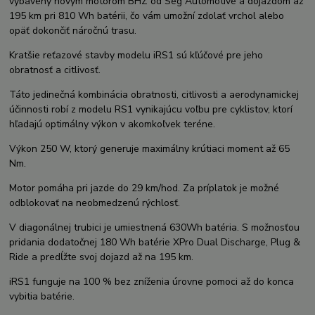
vybavený novým motorom BHZ od Seg Automotive a dojazdom až
195 km pri 810 Wh batérii, čo vám umožní zdolať vrchol alebo
opäť dokončiť náročnú trasu.
Kratšie reťazové stavby modelu iRS1 sú kľúčové pre jeho
obratnosť a citlivosť.
Táto jedinečná kombinácia obratnosti, citlivosti a aerodynamickej
účinnosti robí z modelu RS1 vynikajúcu voľbu pre cyklistov, ktorí
hľadajú optimálny výkon v akomkoľvek teréne.
Výkon 250 W, ktorý generuje maximálny krútiaci moment až 65
Nm.
Motor pomáha pri jazde do 29 km/hod. Za príplatok je možné
odblokovať na neobmedzenú rýchlosť.
V diagonálnej trubici je umiestnená 630Wh batéria. S možnosťou
pridania dodatočnej 180 Wh batérie XPro Dual Discharge, Plug &
Ride a predĺžte svoj dojazd až na 195 km.
iRS1 funguje na 100 % bez zníženia úrovne pomoci až do konca
vybitia batérie.