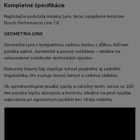
Kompletné špecifikácie
Najčistejšia podstata modelu Lynx, teraz vylepšená motorom
Bosch Performance Line CX.
GEOMETRIA LYNX
Geometria Lynx s kompaktnou zadnou časťou s dĺžkou 440 mm
ponúka agilné, dynamické a presné ovládanie – ideálne na
sebavedomé zvládnutie technických zjazdov.
Robustný hlavný čap zlepšuje tuhosť predného aj zadného
trojuholníka, čím zvyšuje torznú tuhosť a celkovú stabilitu.
Ak uprednostňujete prudké zjazdy a náročný terén, verzia so 160
mm ponúka lepšiu absorpciu a kontrolu. Ideálne na plné využitie
odpruženia pri agresívnych jazdách bez straty stability.