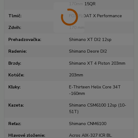
170mm 15QR
Tlmič
FOX FLOAT X Performance
Zdvih
170 mm
Prehadzovačka
Shimano XT DI2 12sp
Radenie
Shimano Deore DI2
Brzdy
Shimano XT 4 Piston 203mm
Kotúče
203mm
Kľuky
E-Thirteen Helix Core 34T
-160mm
Kazeta
Shimano CSM6100 12sp (10-
51T)
Reťaz
Shimano CNM6100
Hlavové zloženie
Acros AIX-327 ICR BL.