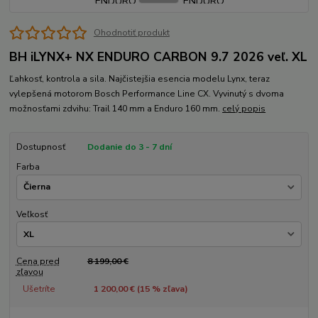
Ohodnotiť produkt
BH iLYNX+ NX ENDURO CARBON 9.7 2026 veľ. XL
Ľahkosť, kontrola a sila. Najčistejšia esencia modelu Lynx, teraz
vylepšená motorom Bosch Performance Line CX. Vyvinutý s dvoma
možnosťami zdvihu: Trail 140 mm a Enduro 160 mm.
celý popis
Dostupnosť
Dodanie do 3 - 7 dní
Farba
Veľkosť
Cena pred
8 199,00 €
zľavou
Ušetríte
1 200,00 € (
15
% zľava)