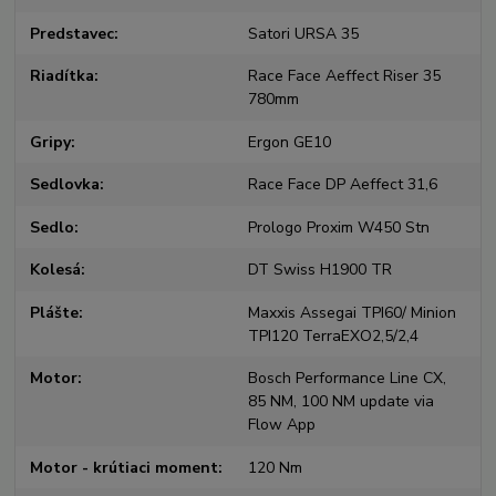
Predstavec
Satori URSA 35
Riadítka
Race Face Aeffect Riser 35
780mm
Gripy
Ergon GE10
Sedlovka
Race Face DP Aeffect 31,6
Sedlo
Prologo Proxim W450 Stn
Kolesá
DT Swiss H1900 TR
Plášte
Maxxis Assegai TPI60/ Minion
TPI120 TerraEXO2,5/2,4
Motor
Bosch Performance Line CX,
85 NM, 100 NM update via
Flow App
Motor - krútiaci moment
120 Nm