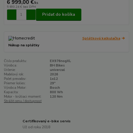
6 999,00 €
/
ks
5 690,24 €
bez DPH
Pridať do košíka
Splátková kalkulačka
Nákup na splátky
Číslo produktu:
EX976nogXL
Výrobca:
BH Bikes
Určenie:
univerzal
Modelový rok:
2026
Počet prevodov:
1x12
Priemer kolies:
29"
Výrobca Motor:
Bosch
Kapacita:
800 Wh
Motor - krútiaci moment:
120 Nm
Strážiť cenu / dostupnosť
Certifikovaný e-bike servis
Už od roku 2018