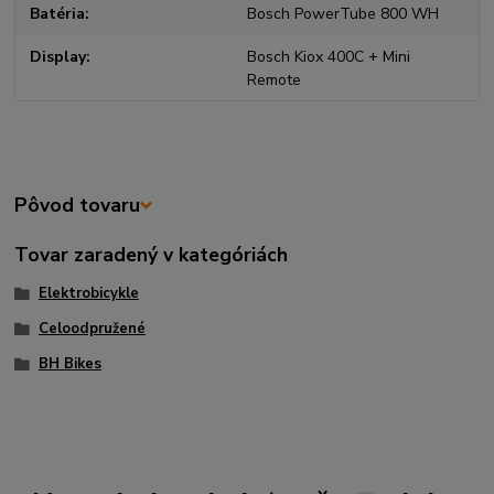
Batéria
Bosch PowerTube 800 WH
Display
Bosch Kiox 400C + Mini
Remote
Pôvod tovaru
Tovar zaradený v kategóriách
Elektrobicykle
Celoodpružené
BH Bikes