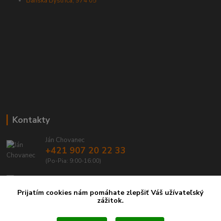
Banská Bystrica, 974 05
Kontakty
Ján Chovanec
+421 907 20 22 33
(Po-Pia: 9:00-16:00)
info@emtbservis.sk
Prijatím cookies nám pomáhate zlepšiť Váš užívateľský
zážitok.