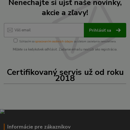
Nenechajte si ujsť naše novinky,
akcie a zľavy!
Prihlásiť sa
Súhlasím so
spracovaním osobných údajov
za účelom zasielania newslettera.
Môžete sa kedykoľvek odhlásiť. Zadanie emailu neslúži ako registrácia.
Certifikovaný servis už od roku
2018
Informácie pre zákazníkov