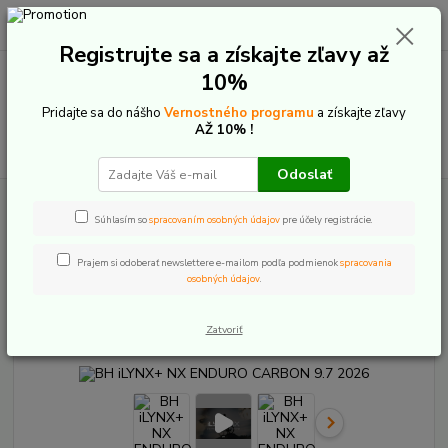
0
ks
+421 907 20 22 33
EUR
za
0,00 €
(Po-Pia: 9:00-16:00)
Registrujte sa a získajte zľavy až
10%
Menu
Pridajte sa do nášho
Vernostného programu
a získajte zľavy
AŽ 10% !
Hľadať
Odoslať
Úvod
Elektrobicykle
Celoodpružené
BH Bikes
BH iLYNX+ NX
ENDURO CARBON 9.7 2026
Súhlasím so
spracovaním osobných údajov
pre účely registrácie.
BH iLYNX+ NX ENDURO CARBON
Prajem si odoberať newslettere e-mailom podľa podmienok
spracovania
osobných údajov
.
9.7 2026
Zatvoriť
Novinka