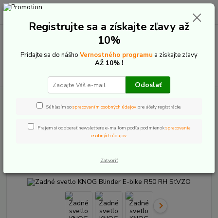
0
ks
+421 907 20 22 33
EUR
za
0,00 €
(Po-Pia: 9:00-16:00)
Registrujte sa a získajte zľavy až
10%
Menu
Pridajte sa do nášho
Vernostného programu
a získajte zľavy
AŽ 10% !
Hľadať
Odoslať
Úvod
E-Bike komponenty
E-bike osvetlenie
Knog
Zadné svetlo
KNOG Blinder E-bike R50 RH StVZO
Súhlasím so
spracovaním osobných údajov
pre účely registrácie.
Zadné svetlo KNOG Blinder E-
Prajem si odoberať newslettere e-mailom podľa podmienok
spracovania
osobných údajov
.
bike R50 RH StVZO
Zatvoriť
Novinka