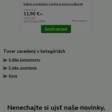
Kábel predného svetla a motoru Bosch
cena od
11,90 €
/
ks
cena od
Na predajni
9,67 €
bez DPH
Zvoliť variant
Tovar zaradený v kategóriách
E-Bike komponenty
E-bike osvetlenie
Knog
Nenechajte si ujsť naše novinky,