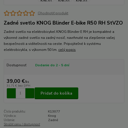
Ohodnotiť produkt
Zadné svetlo KNOG Blinder E-bike R50 RH StVZO
Zadné svetlo na elektrobicykel KNOG Blinder E RH je kompaktné a
výkonné zadné svetlo na zadný nosič, navrhnuté na zlepšenie vašej
bezpečnosti a viditeľnosti na ceste. Pripojiteľné k systému
elektrobicykla, s výkonom 50 lm.
celý popis
Dostupnosť
Dodanie do 2 - 5 dní
39,00 €
/
ks
31,71 €
bez DPH
Pridať do košíka
Číslo produktu:
K13077
Výrobca:
Knog
Určenie:
Zadné
Strážiť cenu / dostupnosť