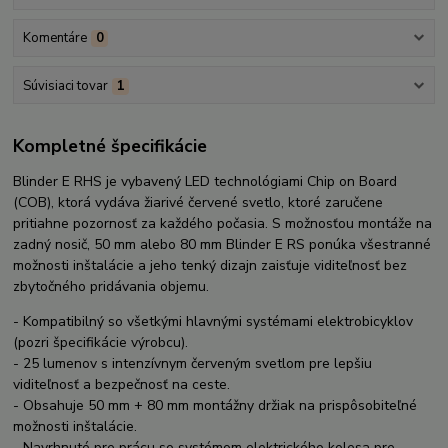
Komentáre
0
Súvisiaci tovar
1
Kompletné špecifikácie
Blinder E RHS je vybavený LED technológiami Chip on Board
(COB), ktorá vydáva žiarivé červené svetlo, ktoré zaručene
pritiahne pozornosť za každého počasia. S možnosťou montáže na
zadný nosič, 50 mm alebo 80 mm Blinder E RS ponúka všestranné
možnosti inštalácie a jeho tenký dizajn zaisťuje viditeľnosť bez
zbytočného pridávania objemu.
- Kompatibilný so všetkými hlavnými systémami elektrobicyklov
(pozri špecifikácie výrobcu).
- 25 lumenov s intenzívnym červeným svetlom pre lepšiu
viditeľnosť a bezpečnosť na ceste.
- Obsahuje 50 mm + 80 mm montážny držiak na prispôsobiteľné
možnosti inštalácie.
- Navrhnuté pre prácu so systémom elektrického kolesa pre