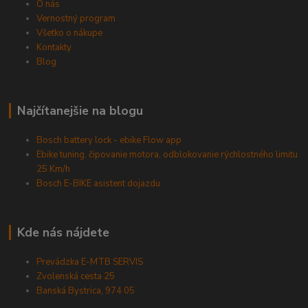
O nás
Vernostný program
Všetko o nákupe
Kontakty
Blog
Najčítanejšie na blogu
Bosch battery lock - ebike Flow app
Ebike tuning, čipovanie motora, odblokovanie rýchlostného limitu
25 Km/h
Bosch E-BIKE asistent dojazdu
Kde nás nájdete
Prevádzka E-MTB SERVIS
Zvolenská cesta 25
Banská Bystrica, 974 05