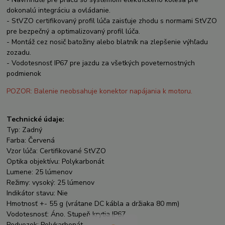
dokonalú integráciu a ovládanie.
- StVZO certifikovaný profil lúča zaisťuje zhodu s normami StVZO
pre bezpečný a optimalizovaný profil lúča.
- Montáž cez nosič batožiny alebo blatník na zlepšenie výhľadu
zozadu.
- Vodotesnosť IP67 pre jazdu za všetkých poveternostných
podmienok
POZOR: Balenie neobsahuje konektor napájania k motoru.
Technické údaje:
Typ: Zadný
Farba: Červená
Vzor lúča: Certifikované StVZO
Optika objektívu: Polykarbonát
Lumene: 25 lúmenov
Režimy: vysoký: 25 lúmenov
Indikátor stavu: Nie
Hmotnosť +- 55 g (vrátane DC kábla a držiaka 80 mm)
Vodotesnosť: Áno. Stupeň krytia IP67
Podvozok: Polykarbonát