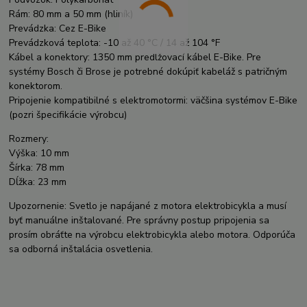
Rám: 80 mm a 50 mm (hliník)
Prevádzka: Cez E-Bike
Prevádzková teplota: -10 až 40 °C / 14 až 104 °F
Kábel a konektory: 1350 mm predlžovací kábel E-Bike. Pre
systémy Bosch či Brose je potrebné dokúpiť kabeláž s patričným
konektorom.
Pripojenie kompatibilné s elektromotormi: väčšina systémov E-Bike
(pozri špecifikácie výrobcu)
Rozmery:
Výška: 10 mm
Šírka: 78 mm
Dĺžka: 23 mm
Upozornenie: Svetlo je napájané z motora elektrobicykla a musí
byť manuálne inštalované. Pre správny postup pripojenia sa
prosím obráťte na výrobcu elektrobicykla alebo motora. Odporúča
sa odborná inštalácia osvetlenia.