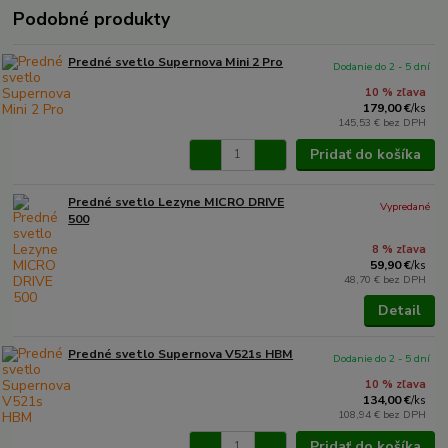
Podobné produkty
Predné svetlo Supernova Mini 2 Pro
Dodanie do 2 - 5 dní
10 % zľava
179,00 €
/
ks
145,53 €
bez DPH
Pridať do košíka
Predné svetlo Lezyne MICRO DRIVE
Vypredané
500
8 % zľava
59,90 €
/
ks
48,70 €
bez DPH
Detail
Predné svetlo Supernova V521s HBM
Dodanie do 2 - 5 dní
10 % zľava
134,00 €
/
ks
108,94 €
bez DPH
Pridať do košíka