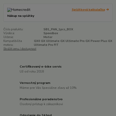
Splátková kalkulačka
Nákup na splátky
Číslo produktu:
SB1_PAN_1pcs_BOX
Výrobca:
Speedbox
Určenie:
Motor
Kompatibilita
GX0 GX Ultimate GX Ultimate Pro GX Power Plus GX
motora:
Ultimate Pro FIT
Strážiť cenu / dostupnosť
Certifikovaný e-bike servis
Už od roku 2018
Vernostný program
Máme pre Vás špeciálne zľavy až 10%
Profesionálne poradenstvo
Osobný prístup k zákazníkovi
Odoslanie do 24 hod