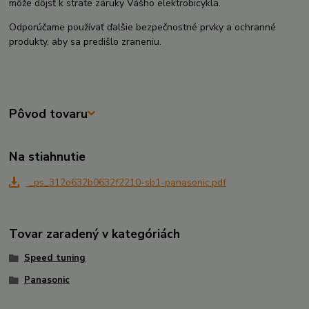
môže dôjsť k strate záruky Vášho elektrobicykla.
Odporúčame používať ďalšie bezpečnostné prvky a ochranné
produkty, aby sa predišlo zraneniu.
Pôvod tovaru
Na stiahnutie
_ps_312o632b0632f2210-sb1-panasonic.pdf
Tovar zaradený v kategóriách
Speed tuning
Panasonic