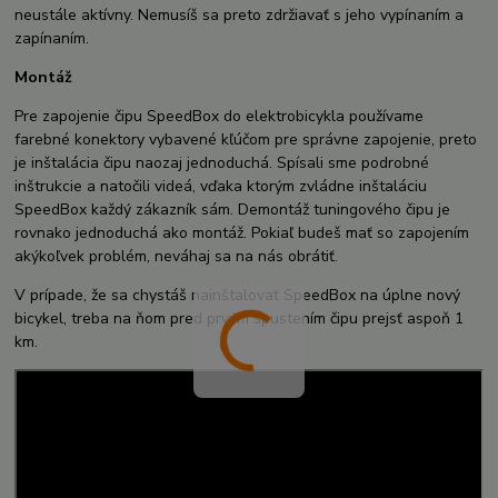
neustále aktívny. Nemusíš sa preto zdržiavať s jeho vypínaním a
zapínaním.
Montáž
Pre zapojenie čipu SpeedBox do elektrobicykla používame
farebné konektory vybavené kľúčom pre správne zapojenie, preto
je inštalácia čipu naozaj jednoduchá. Spísali sme podrobné
inštrukcie a natočili videá, vďaka ktorým zvládne inštaláciu
SpeedBox každý zákazník sám. Demontáž tuningového čipu je
rovnako jednoduchá ako montáž. Pokiaľ budeš mať so zapojením
akýkoľvek problém, neváhaj sa na nás obrátiť.
V prípade, že sa chystáš nainštalovať SpeedBox na úplne nový
bicykel, treba na ňom pred prvým spustením čipu prejsť aspoň 1
km.