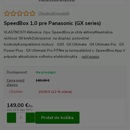
Ohodnotiť produkt
SpeedBox 1.0 pre Panasonic (GX series)
VLASTNOSTI:Aktivácia čipu: SpeedBox je vždy aktívnyMaximálna
rýchlost: 50 km/hZobrazenie na displeji: polovičné
hodnotyKompatibilné motory: GX0 GX Ultimate GX Ultimate Pro GX
Power Plus GX Ultimate Pro FITNie je kompatibilný s: SpeedBox App V
prípade aktualizácie softvéru elektrobicykla ...
celý popis
Dostupnosť
Na predajni
Cena pred
169,00 €
zľavou
Ušetríte
20,00 € (
12
% zľava)
149,00 €
/
ks
121,14 €
bez DPH
Pridať do košíka