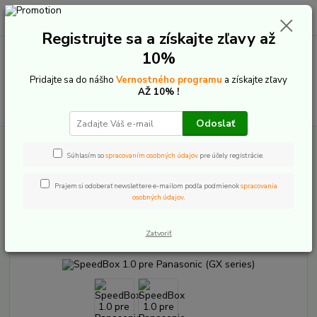
0
ks
+421 907 20 22 33
EUR
za
0,00 €
(Po-Pia: 9:00-16:00)
Registrujte sa a získajte zľavy až
10%
Menu
Pridajte sa do nášho
Vernostného programu
a získajte zľavy
AŽ 10% !
Hľadať
Odoslať
Úvod
Speed tuning
Panasonic
SpeedBox 1.0 pre Panasonic (GX
series)
Súhlasím so
spracovaním osobných údajov
pre účely registrácie.
SpeedBox 1.0 pre Panasonic (GX
Prajem si odoberať newslettere e-mailom podľa podmienok
spracovania
osobných údajov
.
series)
Zatvoriť
TOP produkt