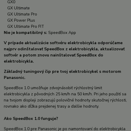
GX0
GX Ultimate
GX Ultimate Pro
GX Power Plus
GX Ultimate Pro FIT
Nie je kompatibilný s:
SpeedBox App
V prípade aktualizácie softvéru elektrobicykla odporúčame
najprv odinštalovať SpeedBox z elektrobicykla, aktualizovať
softvér a potom znovu nainštalovať SpeedBox do
elektrobicykla.
Základný tuningový čip pre tvoj elektrobicykel s motorom
Panasonic.
SpeedBox 1.0 umožňuje zdvojnásobiť rýchlostný limit
elektrobicykla z pôvodných 25 km/h na 50 km/h. Pri jeho použití sa
na tvojom displeji zobrazujú polovičné hodnoty skutočnej rýchlosti,
rovnako ako dĺžka prejdenej trasy a ďalšie hodnoty.
Ako SpeedBox 1.0 funguje?
SpeedBox 1.0 pre Panasonic je po namontovaní do elektrobicykla