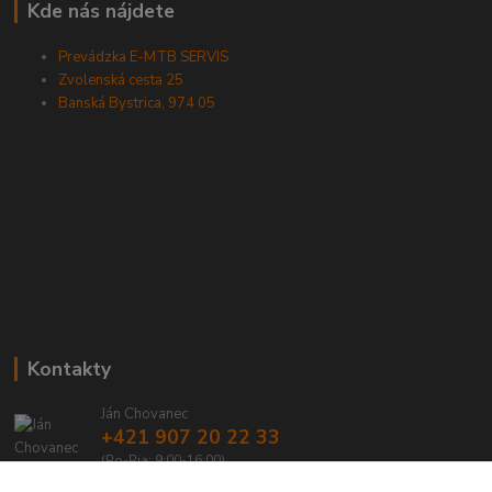
Kde nás nájdete
Prevádzka E-MTB SERVIS
Zvolenská cesta 25
Banská Bystrica, 974 05
Kontakty
Ján Chovanec
+421 907 20 22 33
(Po-Pia: 9:00-16:00)