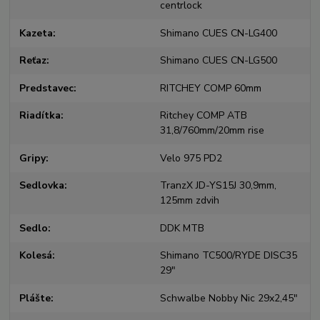
centrlock
Kazeta
Shimano CUES CN-LG400
Reťaz
Shimano CUES CN-LG500
Predstavec
RITCHEY COMP 60mm
Riadítka
Ritchey COMP ATB
31,8/760mm/20mm rise
Gripy
Velo 975 PD2
Sedlovka
TranzX JD-YS15J 30,9mm,
125mm zdvih
Sedlo
DDK MTB
Kolesá
Shimano TC500/RYDE DISC35
29"
Plášte
Schwalbe Nobby Nic 29x2,45"