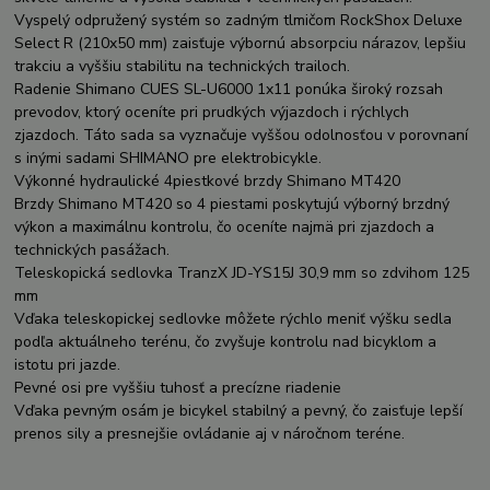
Vyspelý odpružený systém so zadným tlmičom RockShox Deluxe
Select R (210x50 mm) zaisťuje výbornú absorpciu nárazov, lepšiu
trakciu a vyššiu stabilitu na technických trailoch.
Radenie Shimano CUES SL-U6000 1x11 ponúka široký rozsah
prevodov, ktorý oceníte pri prudkých výjazdoch i rýchlych
zjazdoch. Táto sada sa vyznačuje vyššou odolnosťou v porovnaní
s inými sadami SHIMANO pre elektrobicykle.
Výkonné hydraulické 4piestkové brzdy Shimano MT420
Brzdy Shimano MT420 so 4 piestami poskytujú výborný brzdný
výkon a maximálnu kontrolu, čo oceníte najmä pri zjazdoch a
technických pasážach.
Teleskopická sedlovka TranzX JD-YS15J 30,9 mm so zdvihom 125
mm
Vďaka teleskopickej sedlovke môžete rýchlo meniť výšku sedla
podľa aktuálneho terénu, čo zvyšuje kontrolu nad bicyklom a
istotu pri jazde.
Pevné osi pre vyššiu tuhosť a precízne riadenie
Vďaka pevným osám je bicykel stabilný a pevný, čo zaisťuje lepší
prenos sily a presnejšie ovládanie aj v náročnom teréne.