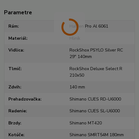
Parametre
Rám
Halden Pro Al 6061
Materiál
Hliník
Vidlica
RockShox PSYLO Silver RC
29" 140mm
Tlmič
RockShox Deluxe Select R
210x50
Zdvih
140 mm
Prehadzovačka
Shimano CUES RD-U6000
Radenie
Shimano CUES SL-U6000
Brzdy
Shimano MT420
Kotúče
Shimano SMRT54M 180mm