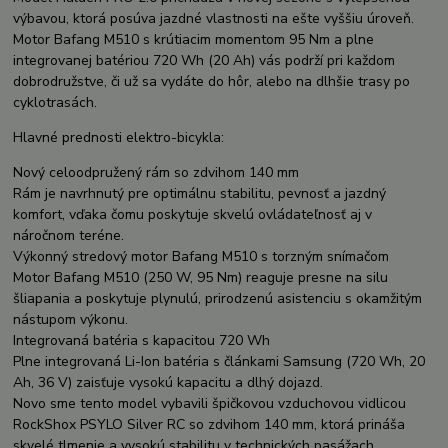
výbavou, ktorá posúva jazdné vlastnosti na ešte vyššiu úroveň.
Motor Bafang M510 s krútiacim momentom 95 Nm a plne
integrovanej batériou 720 Wh (20 Ah) vás podrží pri každom
dobrodružstve, či už sa vydáte do hôr, alebo na dlhšie trasy po
cyklotrasách.
Hlavné prednosti elektro-bicykla:
Nový celoodpružený rám so zdvihom 140 mm
Rám je navrhnutý pre optimálnu stabilitu, pevnosť a jazdný
komfort, vďaka čomu poskytuje skvelú ovládateľnosť aj v
náročnom teréne.
Výkonný stredový motor Bafang M510 s torzným snímačom
Motor Bafang M510 (250 W, 95 Nm) reaguje presne na silu
šliapania a poskytuje plynulú, prirodzenú asistenciu s okamžitým
nástupom výkonu.
Integrovaná batéria s kapacitou 720 Wh
Plne integrovaná Li-Ion batéria s článkami Samsung (720 Wh, 20
Ah, 36 V) zaisťuje vysokú kapacitu a dlhý dojazd.
Novo sme tento model vybavili špičkovou vzduchovou vidlicou
RockShox PSYLO Silver RC so zdvihom 140 mm, ktorá prináša
skvelé tlmenie a vysokú stabilitu v technických pasážach.