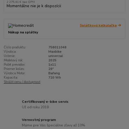
2 275,61 €
bez DPH
Momentálne nie je k dispozícii
Splátková kalkulačka
Nákup na splátky
Číslo produktu:
756011048
Výrobca:
Maxbike
Určenie:
univerzal
Modelový rok:
2025
Počet prevodov:
1x11
Priemer kolies:
29"
Výrobca Motor:
Bafang
Kapacita:
720 Wh
Strážiť cenu / dostupnosť
Certifikovaný e-bike servis
Už od roku 2018
Vernostný program
Máme pre Vás špeciálne zľavy až 10%