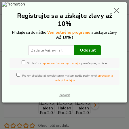
0
ks
+421 907 20 22 33
EUR
za
0,00 €
(Po-Pia: 9:00-16:00)
Registrujte sa a získajte zľavy až
10%
Menu
Pridajte sa do nášho
Vernostného programu
a získajte zľavy
AŽ 10% !
Hľadať
Odoslať
Úvod
Elektrobicykle
Celoodpružené
Maxbike
Maxbike Halden Pro
2.0 2025
Súhlasím so
spracovaním osobných údajov
pre účely registrácie.
Maxbike Halden Pro 2.0 2025
Prajem si odoberať newslettere e-mailom podľa podmienok
spracovania
osobných údajov
.
Zatvoriť
Ohodnotiť produkt