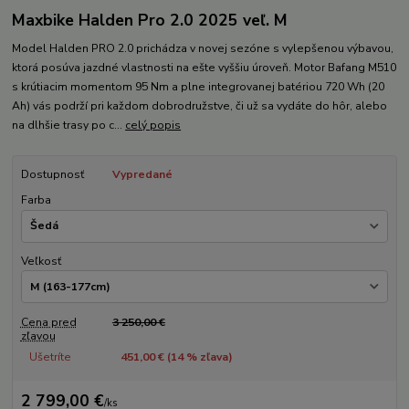
Maxbike Halden Pro 2.0 2025 veľ. M
Model Halden PRO 2.0 prichádza v novej sezóne s vylepšenou výbavou,
ktorá posúva jazdné vlastnosti na ešte vyššiu úroveň. Motor Bafang M510
s krútiacim momentom 95 Nm a plne integrovanej batériou 720 Wh (20
Ah) vás podrží pri každom dobrodružstve, či už sa vydáte do hôr, alebo
na dlhšie trasy po c...
celý popis
Dostupnosť
Vypredané
Farba
Veľkosť
Cena pred
3 250,00 €
zľavou
Ušetríte
451,00 € (
14
% zľava)
2 799,00 €
/
ks