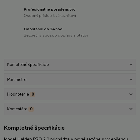
Profesionálne poradenstvo
Osobný prístup k zákazníkovi
Odoslanie do 24 hod
Bezpečný spôsob dopravy a platby
Kompletné špecifikácie
Parametre
Hodnotenie
0
Komentáre
0
Kompletné špecifikácie
Model Halden PRO 2.0 prichádza v novej sezóne s vylepšenou