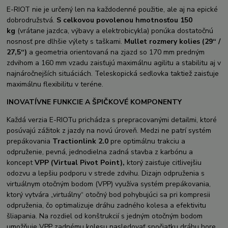
E-RIOT nie je určený len na každodenné použitie, ale aj na epické
dobrodružstvá.
S celkovou povolenou hmotnosťou 150
kg
(vrátane jazdca, výbavy a elektrobicykla) ponúka dostatočnú
nosnosť pre dlhšie výlety s taškami.
Mullet rozmery kolies (29“ /
27,5“)
a geometria orientovaná na zjazd so 170 mm predným
zdvihom a 160 mm vzadu zaisťujú maximálnu agilitu a stabilitu aj v
najnáročnejších situáciách. Teleskopická sedlovka taktiež zaisťuje
maximálnu flexibilitu v teréne.
INOVATÍVNE FUNKCIE A ŠPIČKOVÉ KOMPONENTY
Každá verzia E-RIOTu prichádza s prepracovanými detailmi, ktoré
posúvajú zážitok z jazdy na novú úroveň. Medzi ne patrí systém
prepákovania
Tractionlink 2.0
pre optimálnu trakciu a
odpruženie, pevná, jednodielna zadná stavba z karbónu a
koncept
VPP (Virtual Pivot Point),
ktorý zaisťuje citlivejšiu
odozvu a lepšiu podporu v strede zdvihu. Dizajn odpruženia s
virtuálnym otočným bodom (VPP) využíva systém prepákovania,
ktorý vytvára „virtuálny“ otočný bod pohybujúci sa pri kompresii
odpruženia, čo optimalizuje dráhu zadného kolesa a efektivitu
šliapania. Na rozdiel od konštrukcií s jedným otočným bodom
umožňuje VPP zadnému kolesu nasledovať spočiatku dráhu hore