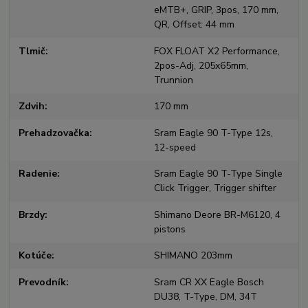
eMTB+, GRIP, 3pos, 170 mm,
QR, Offset: 44 mm
Tlmič
FOX FLOAT X2 Performance,
2pos-Adj, 205x65mm,
Trunnion
Zdvih
170 mm
Prehadzovačka
Sram Eagle 90 T-Type 12s,
12-speed
Radenie
Sram Eagle 90 T-Type Single
Click Trigger, Trigger shifter
Brzdy
Shimano Deore BR-M6120, 4
pistons
Kotúče
SHIMANO 203mm
Prevodník
Sram CR XX Eagle Bosch
DU38, T-Type, DM, 34T