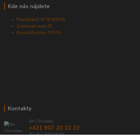
Kde nás nájdete
Prevádzka E-MTB SERVIS
Zvolenská cesta 25
Banská Bystrica, 974 05
Kontakty
Ján Chovanec
+421 907 20 22 33
(Po-Pia: 9:00-16:00)