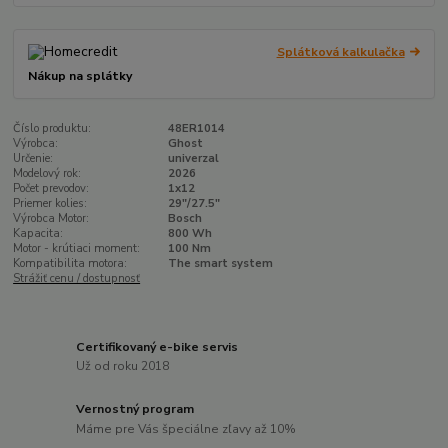
Splátková kalkulačka
Nákup na splátky
Číslo produktu:
48ER1014
Výrobca:
Ghost
Určenie:
univerzal
Modelový rok:
2026
Počet prevodov:
1x12
Priemer kolies:
29"/27.5"
Výrobca Motor:
Bosch
Kapacita:
800 Wh
Motor - krútiaci moment:
100 Nm
Kompatibilita motora:
The smart system
Strážiť cenu / dostupnosť
Certifikovaný e-bike servis
Už od roku 2018
Vernostný program
Máme pre Vás špeciálne zľavy až 10%