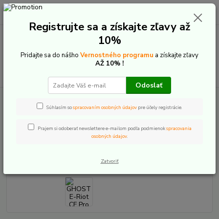
0
ks
+421 907 20 22 33
EUR
za
0,00 €
(Po-Pia: 9:00-16:00)
Registrujte sa a získajte zľavy až
10%
Menu
Pridajte sa do nášho
Vernostného programu
a získajte zľavy
AŽ 10% !
Hľadať
Odoslať
Úvod
Elektrobicykle
Celoodpružené
Ghost
GHOST E-Riot CF Pro
2026
Súhlasím so
spracovaním osobných údajov
pre účely registrácie.
GHOST E-Riot CF Pro 2026
Prajem si odoberať newslettere e-mailom podľa podmienok
spracovania
osobných údajov
.
Novinka
Akcia
Zatvoriť