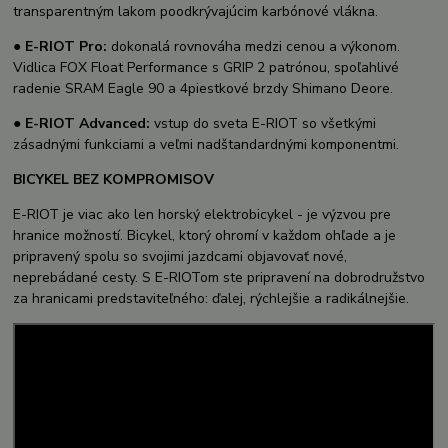
transparentným lakom poodkrývajúcim karbónové vlákna.
●
E-RIOT Pro:
dokonalá rovnováha medzi cenou a výkonom.
Vidlica FOX Float Performance s GRIP 2 patrónou, spoľahlivé
radenie SRAM Eagle 90 a 4piestkové brzdy Shimano Deore.
●
E-RIOT Advanced:
vstup do sveta E-RIOT so všetkými
zásadnými funkciami a veľmi nadštandardnými komponentmi.
BICYKEL BEZ KOMPROMISOV
E-RIOT je viac ako len horský elektrobicykel - je výzvou pre
hranice možností. Bicykel, ktorý ohromí v každom ohľade a je
pripravený spolu so svojimi jazdcami objavovať nové,
neprebádané cesty. S E-RIOTom ste pripravení na dobrodružstvo
za hranicami predstaviteľného: ďalej, rýchlejšie a radikálnejšie.