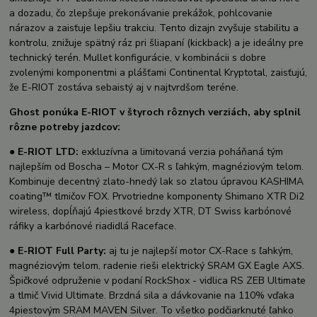
a dozadu, čo zlepšuje prekonávanie prekážok, pohlcovanie
nárazov a zaisťuje lepšiu trakciu. Tento dizajn zvyšuje stabilitu a
kontrolu, znižuje spätný ráz pri šliapaní (kickback) a je ideálny pre
technický terén. Mullet konfigurácie, v kombinácii s dobre
zvolenými komponentmi a plášťami Continental Kryptotal, zaisťujú,
že E-RIOT zostáva sebaistý aj v najtvrdšom teréne.
Ghost ponúka E-RIOT v štyroch rôznych verziách, aby splnil
rôzne potreby jazdcov:
●
E-RIOT LTD:
exkluzívna a limitovaná verzia poháňaná tým
najlepším od Boscha – Motor CX-R s ľahkým, magnéziovým telom.
Kombinuje decentný zlato-hnedý lak so zlatou úpravou KASHIMA
coating™ tlmičov FOX. Prvotriedne komponenty Shimano XTR Di2
wireless, dopĺňajú 4piestkové brzdy XTR, DT Swiss karbónové
ráfiky a karbónové riadidlá Raceface.
●
E-RIOT Full Party:
aj tu je najlepší motor CX-Race s ľahkým,
magnéziovým telom, radenie rieši elektrický SRAM GX Eagle AXS.
Špičkové odpruženie v podaní RockShox - vidlica RS ZEB Ultimate
a tlmič Vivid Ultimate. Brzdná sila a dávkovanie na 110% vďaka
4piestovým SRAM MAVEN Silver. To všetko podčiarknuté ľahko