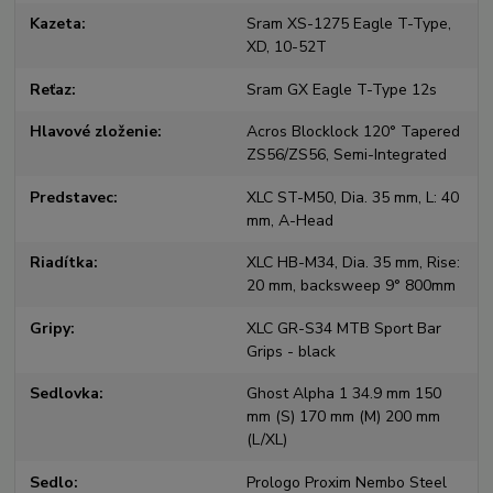
Kazeta
Sram XS-1275 Eagle T-Type,
XD, 10-52T
Reťaz
Sram GX Eagle T-Type 12s
Hlavové zloženie
Acros Blocklock 120° Tapered
ZS56/ZS56, Semi-Integrated
Predstavec
XLC ST-M50, Dia. 35 mm, L: 40
mm, A-Head
Riadítka
XLC HB-M34, Dia. 35 mm, Rise:
20 mm, backsweep 9° 800mm
Gripy
XLC GR-S34 MTB Sport Bar
Grips - black
Sedlovka
Ghost Alpha 1 34.9 mm 150
mm (S) 170 mm (M) 200 mm
(L/XL)
Sedlo
Prologo Proxim Nembo Steel