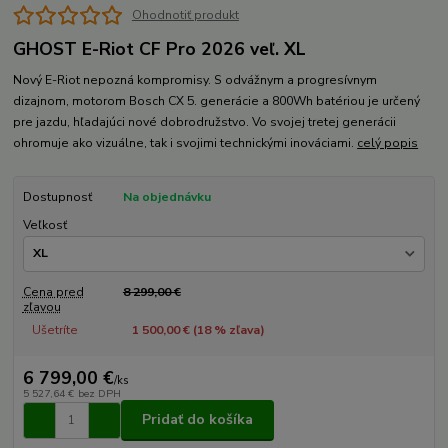
Ohodnotiť produkt
GHOST E-Riot CF Pro 2026 veľ. XL
Nový E-Riot nepozná kompromisy. S odvážnym a progresívnym
dizajnom, motorom Bosch CX 5. generácie a 800Wh batériou je určený
pre jazdu, hľadajúci nové dobrodružstvo. Vo svojej tretej generácii
ohromuje ako vizuálne, tak i svojimi technickými inováciami.
celý popis
Dostupnosť
Na objednávku
Veľkosť
Cena pred
8 299,00 €
zľavou
Ušetríte
1 500,00 € (
18
% zľava)
6 799,00 €
/
ks
5 527,64 €
bez DPH
Pridať do košíka