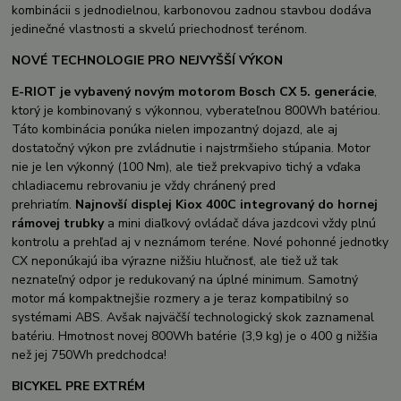
kombinácii s jednodielnou, karbonovou zadnou stavbou dodáva
jedinečné vlastnosti a skvelú priechodnosť terénom.
NOVÉ TECHNOLOGIE PRO NEJVYŠŠÍ VÝKON
E-RIOT je vybavený novým motorom Bosch CX 5. generácie
,
ktorý je kombinovaný s výkonnou, vyberateľnou 800Wh batériou.
Táto kombinácia ponúka nielen impozantný dojazd, ale aj
dostatočný výkon pre zvládnutie i najstrmšieho stúpania. Motor
nie je len výkonný (100 Nm), ale tiež prekvapivo tichý a vďaka
chladiacemu rebrovaniu je vždy chránený pred
prehriatím.
Najnovší displej Kiox 400C integrovaný do hornej
rámovej trubky
a mini diaľkový ovládač dáva jazdcovi vždy plnú
kontrolu a prehľad aj v neznámom teréne. Nové pohonné jednotky
CX neponúkajú iba výrazne nižšiu hlučnosť, ale tiež už tak
neznateľný odpor je redukovaný na úplné minimum. Samotný
motor má kompaktnejšie rozmery a je teraz kompatibilný so
systémami ABS. Avšak najväčší technologický skok zaznamenal
batériu. Hmotnost novej 800Wh batérie (3,9 kg) je o 400 g nižšia
než jej 750Wh predchodca!
BICYKEL PRE EXTRÉM