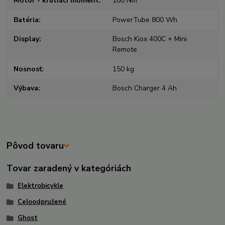
Motor - krútiaci moment
100 Nm
Batéria
PowerTube 800 Wh
Display
Bosch Kiox 400C + Mini
Remote
Nosnosť
150 kg
Výbava
Bosch Charger 4 Ah
Pôvod tovaru
Tovar zaradený v kategóriách
Elektrobicykle
Celoodpružené
Ghost