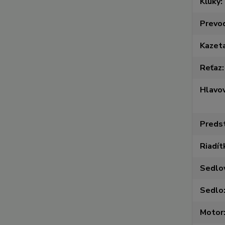
Kľuky
Prevo
Kazet
Reťaz
Hlavov
Preds
Riadít
Sedlo
Sedlo
Motor