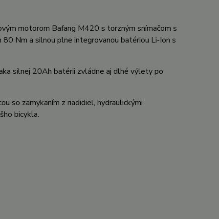
redovým motorom Bafang M420 s torzným snímačom s
Nm a silnou plne integrovanou batériou Li-Ion s
aka silnej 20Ah batérii zvládne aj dlhé výlety po
ou so zamykaním z riadidiel, hydraulickými
šho bicykla.