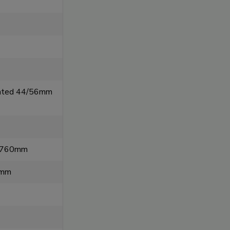
rated 44/56mm
 760mm
0mm