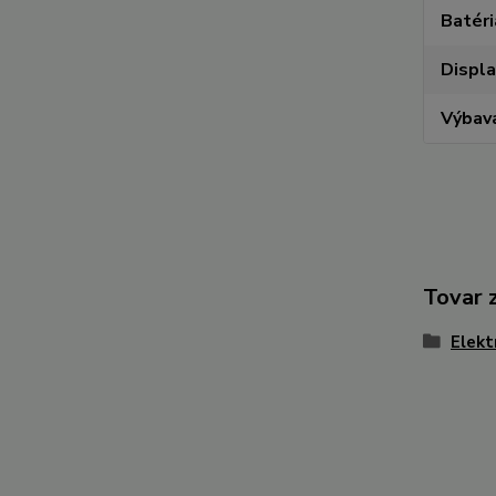
Batéri
Displa
Výbav
Tovar 
Elekt