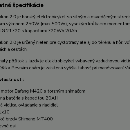
tné špecifikácie
kon 2.0 je horský elektrobicykel so silným a osvedčeným st
ym výkonom 250W (max 500W), vysokým krútiacim momentom 80 
 LG 21720 s kapacitami 720Wh 20Ah.
on 2.0 je určený nielen pre cyklotrasy ale aj do térénu a hôr, vď
ách a cestách.
alý pôžitok z jazdy je elektrobicykel vybavený vzduchovou vidlic
ďaka Pevným osám je zaistená vyššia tuhosť pri manévrovaní Vá
vlastnosti:
 motor Bafang M420 s torzným snímačom
aná batéria s kapacitou 20AH
 vidlica, ovládanie s riadidiel
1x10
cké brzdy Shimano MT400
evné osi