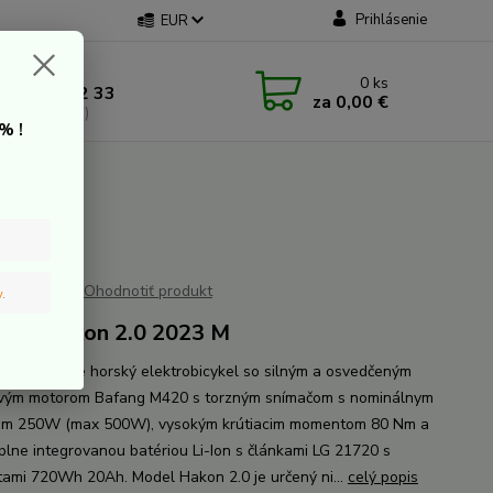
Prihlásenie
EUR
 kontakt
0
ks
 907 20 22 33
za
0,00 €
a: 9:00-16:00)
% !
Ohodnotiť produkt
v
.
ike Hakon 2.0 2023 M
Hakon 2.0 je horský elektrobicykel so silným a osvedčeným
vým motorom Bafang M420 s torzným snímačom s nominálnym
om 250W (max 500W), vysokým krútiacim momentom 80 Nm a
 plne integrovanou batériou Li-Ion s článkami LG 21720 s
tami 720Wh 20Ah. Model Hakon 2.0 je určený ni...
celý popis