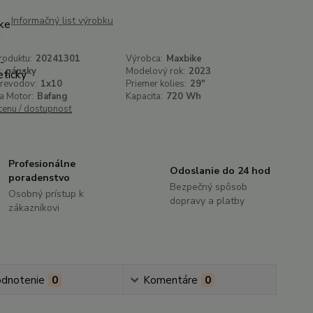
Informačný list výrobku
roduktu:
20241301
Výrobca:
Maxbike
:
pánsky
Modelový rok:
2023
prevodov:
1x10
Priemer kolies:
29"
a Motor:
Bafang
Kapacita:
720 Wh
 cenu / dostupnosť
Profesionálne
Odoslanie do 24 hod
poradenstvo
Bezpečný spôsob
Osobný prístup k
dopravy a platby
zákazníkovi
dnotenie
0
Komentáre
0