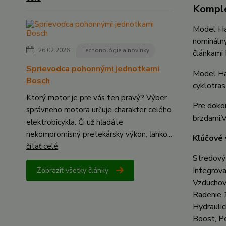
Komple
Model Ha
nomináln
26.02.2026
Techonológie a novinky
článkami
Sprievodca pohonnými jednotkami
Model Hak
Bosch
cyklotras
Ktorý motor je pre vás ten pravý? Výber
Pre dokon
správneho motora určuje charakter celého
brzdami.
V
elektrobicykla. Či už hľadáte
nekompromisný pretekársky výkon, ľahko...
Kľúčové 
čítať celé
Stredový
Integrov
Zobraziť všetky články
Vzduchová
Radenie 
Hydrauli
Boost, P