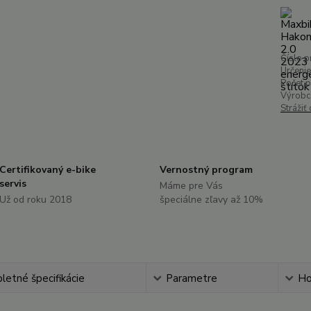
Číslo p
Určenie
Počet 
Výrobc
Strážiť
Certifikovaný e-bike
Vernostný program
servis
Máme pre Vás
Už od roku 2018
špeciálne zľavy až 10%
etné špecifikácie
Parametre
Ho