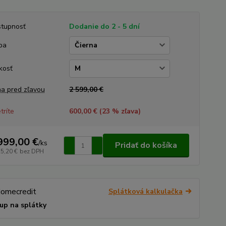
tupnosť
Dodanie do 2 - 5 dní
ba
kosť
a pred zľavou
2 599,00 €
tríte
600,00 € (
23
% zľava)
999,00 €
/
ks
Pridať do košíka
25,20 €
bez DPH
Splátková kalkulačka
up na splátky