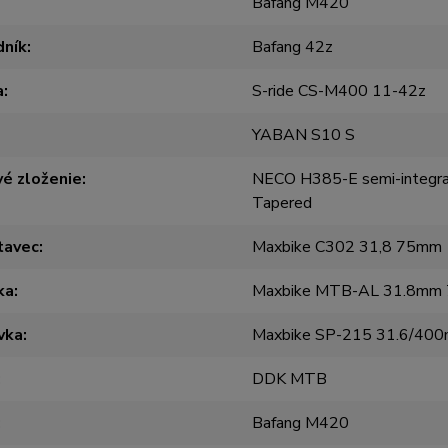
Bafang M420
dník
Bafang 42z
a
S-ride CS-M400 11-42z
YABAN S10 S
é zloženie
NECO H385-E semi-integ
Tapered
tavec
Maxbike C302 31,8 75mm
ka
Maxbike MTB-AL 31.8mm
vka
Maxbike SP-215 31.6/40
DDK MTB
Bafang M420