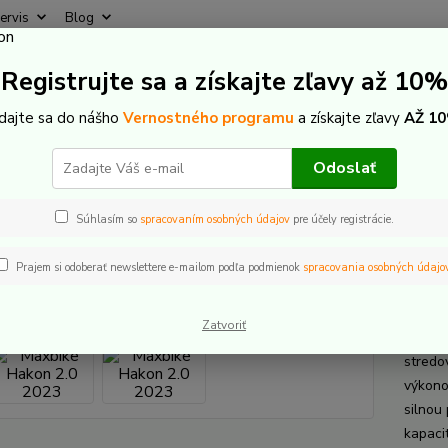
ervis
Blog
Rýchly
Registrujte sa a získajte zľavy až 10%
Hľadať
+421
(Po-Pi
idajte sa do nášho
Vernostného programu
a získajte zľavy
AŽ 10
lektrobicykle
Pevné - hardtail
Maxbike Hakon 2.0 2023
Odoslať
ike Hakon 2.0 2023
Súhlasím so
spracovaním osobných údajov
pre účely registrácie.
Prajem si odoberať newslettere e-mailom podľa podmienok
spracovania osobných údajo
Maxb
Zatvoriť
Model 
stredo
výkon
silnou
kapaci