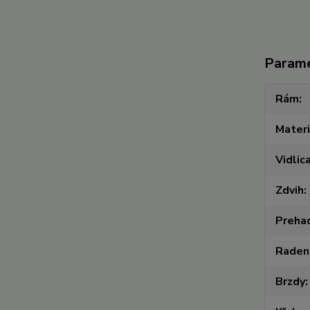
Param
Rám
Materi
Vidlic
Zdvih
Preha
Raden
Brzdy