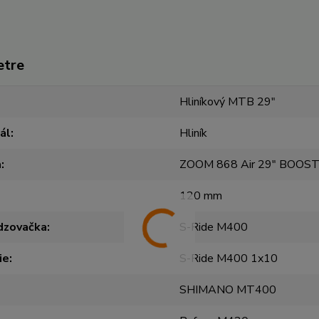
etre
Hliníkový MTB 29"
ál
Hliník
a
ZOOM 868 Air 29" BOOST
120 mm
dzovačka
S-Ride M400
ie
S-Ride M400 1x10
SHIMANO MT400