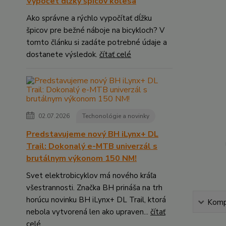
Výpočet dĺžky špicov kolesa
Ako správne a rýchlo vypočítať dĺžku
špicov pre bežné náboje na bicykloch? V
tomto článku si zadáte potrebné údaje a
dostanete výsledok.
čítať celé
02.07.2026
Techonológie a novinky
Predstavujeme nový BH iLynx+ DL
Trail: Dokonalý e-MTB univerzál s
brutálnym výkonom 150 NM!
Svet elektrobicyklov má nového kráľa
všestrannosti. Značka BH prináša na trh
horúcu novinku BH iLynx+ DL Trail, ktorá
Kompl
nebola vytvorená len ako upraven...
čítať
celé