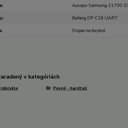
a
Aucopo Samsung 21700 2
y
Bafang DP C18 UART
a
Stojan na bicykel
zaradený v kategóriách
robicykle
Pevné - hardtail