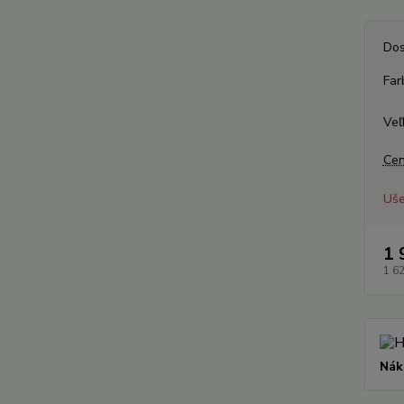
Dos
Far
Veľ
Cen
Uše
1 
1 6
Nák