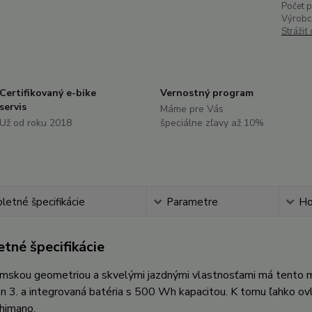
Počet 
Výrobc
Strážiť
Certifikovaný e-bike
Vernostný program
servis
Máme pre Vás
Už od roku 2018
špeciálne zľavy až 10%
etné špecifikácie
Parametre
Ho
tné špecifikácie
mskou geometriou a skvelými jazdnými vlastnosťami má tento m
 3. a integrovaná batéria s 500 Wh kapacitou. K tomu ľahko ovl
himano.