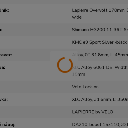
dník
Lapierre Overvolt 170mm,
wide
a
Shimano HG200 11-36T 9
KMC e9 Sport Silver -black
tavec
Alloy, 0°, 31.8mm, L: 45m
ka
XLC Alloy 6061 DB, Width
15mm
Velo Lock-on
vka
XLC Alloy, 31.6mm, L: 35
LAPIERRE by VELO
 náboj
DA210, boost 15x110, 32H