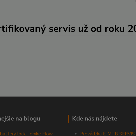
tifikovaný servis už od roku 
nejšie na blogu
Kde nás nájdete
battery lock - ebike Flow
Prevádzka E-MTB SERVIS