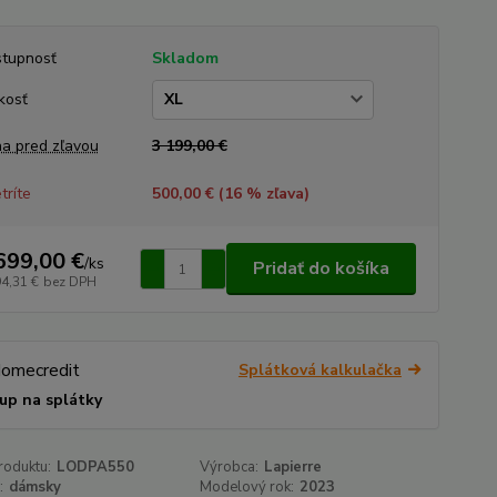
tupnosť
Skladom
kosť
a pred zľavou
3 199,00 €
tríte
500,00 € (
16
% zľava)
699,00 €
/
ks
Pridať do košíka
94,31 €
bez DPH
Splátková kalkulačka
up na splátky
roduktu:
LODPA550
Výrobca:
Lapierre
:
dámsky
Modelový rok:
2023