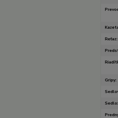
Prevo
Kazet
Reťaz
Preds
Riadít
Gripy
Sedlo
Sedlo
Predný