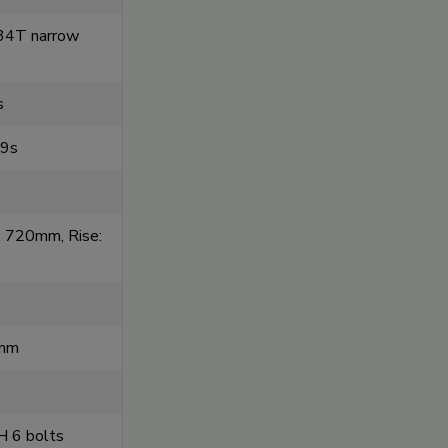
 34T narrow
s
 9s
m
: 720mm, Rise:
0mm
 6 bolts