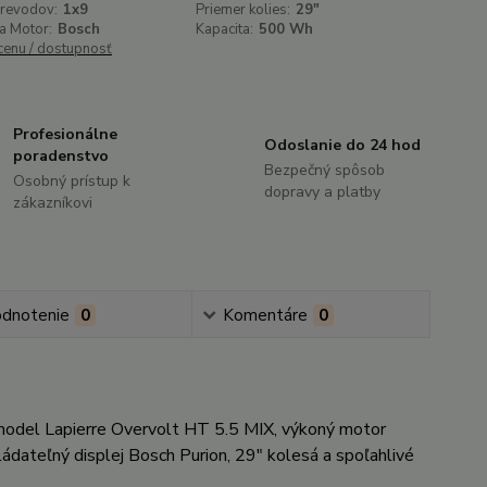
prevodov:
1x9
Priemer kolies:
29"
a Motor:
Bosch
Kapacita:
500 Wh
 cenu / dostupnosť
Profesionálne
Odoslanie do 24 hod
poradenstvo
Bezpečný spôsob
Osobný prístup k
dopravy a platby
zákazníkovi
dnotenie
0
Komentáre
0
odel Lapierre Overvolt HT 5.5 MIX, výkoný motor
ádateľný displej Bosch Purion, 29" kolesá a spoľahlivé