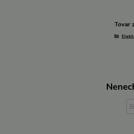
Tovar 
Elekt
Nenech