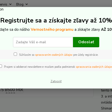
ervis
Blog
Rýchly
Registrujte sa a získajte zľavy až 10%
Hľadať
+421
(Po-Pi
idajte sa do nášho
Vernostného programu
a získajte zľavy
AŽ 10
lektrobicykle
Lapierre Overvolt HT 5.5 B500 MIX 2023
Odoslať
erre Overvolt HT 5.5 B500 MIX 
Súhlasím so
spracovaním osobných údajov
pre účely registrácie.
Prajem si odoberať newslettere e-mailom podľa podmienok
spracovania osobných údajo
Lapi
Zatvoriť
Rám s 
tento 
3. a i
ovláda
Shima