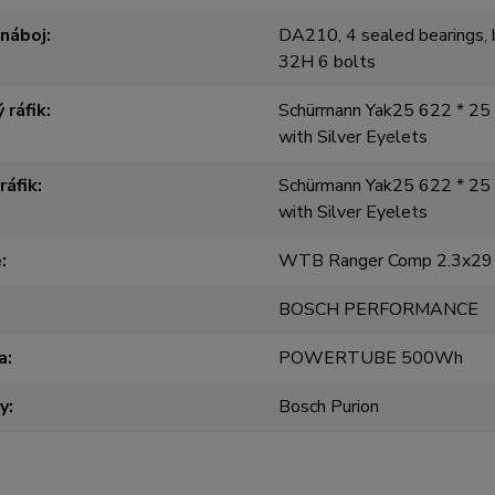
 náboj
DA210, 4 sealed bearings,
32H 6 bolts
 ráfik
Schürmann Yak25 622 * 25
with Silver Eyelets
ráfik
Schürmann Yak25 622 * 25
with Silver Eyelets
e
WTB Ranger Comp 2.3x29
BOSCH PERFORMANCE
a
POWERTUBE 500Wh
y
Bosch Purion