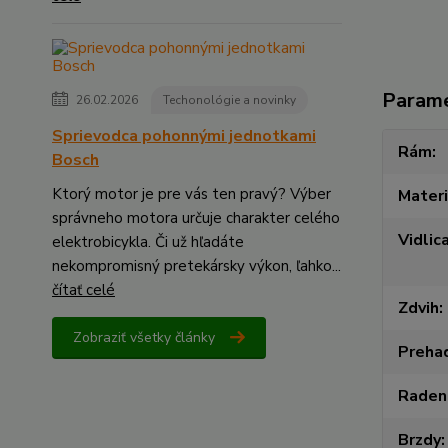
Param
26.02.2026
Techonológie a novinky
Sprievodca pohonnými jednotkami
Rám
Bosch
Ktorý motor je pre vás ten pravý? Výber
Materi
správneho motora určuje charakter celého
Vidlic
elektrobicykla. Či už hľadáte
nekompromisný pretekársky výkon, ľahko...
čítať celé
Zdvih
Zobraziť všetky články
Preha
Raden
Brzdy