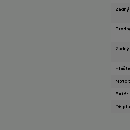
Zadný
Predný
Zadný 
Plášt
Motor
Batéri
Displa