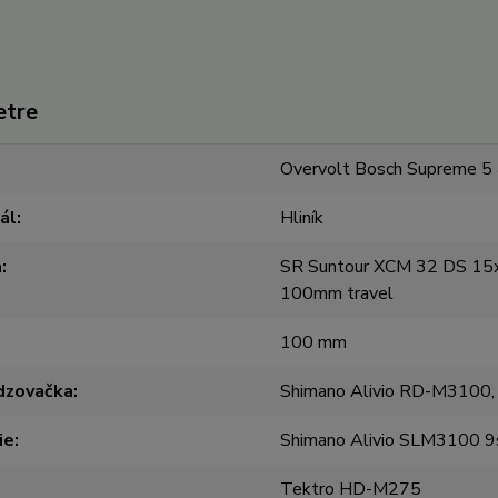
etre
Overvolt Bosch Supreme 5 
ál
Hliník
a
SR Suntour XCM 32 DS 15
100mm travel
100 mm
dzovačka
Shimano Alivio RD-M3100,
ie
Shimano Alivio SLM3100 9
Tektro HD-M275