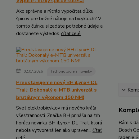
Výpočet dĺžky špicov kolesa
Ako správne a rýchlo vypočítať dĺžku
špicov pre bežné náboje na bicykloch? V
tomto článku si zadáte potrebné údaje a
dostanete výsledok.
čítať celé
02.07.2026
Techonológie a novinky
Predstavujeme nový BH iLynx+ DL
Trail: Dokonalý e-MTB univerzál s
Kompl
brutálnym výkonom 150 NM!
Svet elektrobicyklov má nového kráľa
Komple
všestrannosti. Značka BH prináša na trh
Rám s dá
horúcu novinku BH iLynx+ DL Trail, ktorá
Bosch Gen
nebola vytvorená len ako upraven...
čítať
radenie S
celé