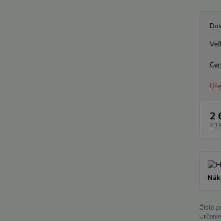
Dos
Veľ
Cen
Uše
2 
2 1
Nák
Číslo p
Určenie