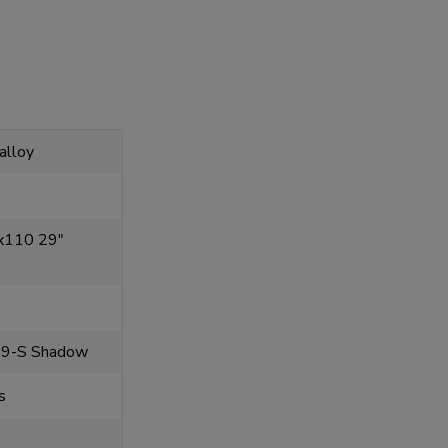
alloy
x110 29"
 9-S Shadow
s