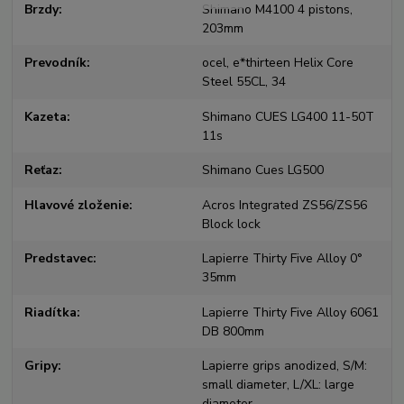
Brzdy
Shimano M4100 4 pistons,
203mm
Prevodník
ocel, e*thirteen Helix Core
Steel 55CL, 34
Kazeta
Shimano CUES LG400 11-50T
11s
Reťaz
Shimano Cues LG500
Hlavové zloženie
Acros Integrated ZS56/ZS56
Block lock
Predstavec
Lapierre Thirty Five Alloy 0°
35mm
Riadítka
Lapierre Thirty Five Alloy 6061
DB 800mm
Gripy
Lapierre grips anodized, S/M:
small diameter, L/XL: large
diameter