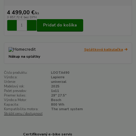
4 499,00 €
/
ks
3 657,72 €
bez DPH
Pridať do košíka
Splátková kalkulačka
Nákup na splátky
Číslo produktu:
LOOTA490
Výrobca:
Lapierre
Určenie:
univerzal
Modelový rok:
2025
Počet prevodov:
1x11
Priemer kolies:
29" 27.5"
Výrobca Motor:
Bosch
Kapacita:
800 Wh
Kompatibilita motora:
The smart system
Strážiť cenu / dostupnosť
Certifikovaný e-bike servis