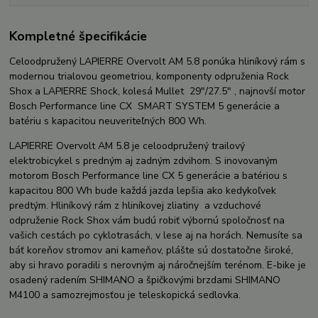
Kompletné špecifikácie
Celoodpružený LAPIERRE Overvolt AM 5.8 ponúka hliníkový rám s
modernou trialovou geometriou, komponenty odpruženia Rock
Shox a LAPIERRE Shock, kolesá Mullet 29"/27.5" , najnovší motor
Bosch Performance line CX SMART SYSTEM 5 generácie a
batériu s kapacitou neuveriteľných 800 Wh.
LAPIERRE Overvolt AM 5.8 je celoodpružený trailový
elektrobicykel s predným aj zadným zdvihom. S inovovaným
motorom Bosch Performance line CX 5 generácie a batériou s
kapacitou 800 Wh bude každá jazda lepšia ako kedykoľvek
predtým. Hliníkový rám z hliníkovej zliatiny a vzduchové
odpruženie Rock Shox vám budú robiť výbornú spoločnosť na
vašich cestách po cyklotrasách, v lese aj na horách. Nemusíte sa
báť koreňov stromov ani kameňov, plášte sú dostatočne široké,
aby si hravo poradili s nerovným aj náročnejším terénom. E-bike je
osadený radením SHIMANO a špičkovými brzdami SHIMANO
M4100 a samozrejmosťou je teleskopická sedlovka.