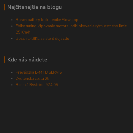
Najčítanejšie na blogu
Bosch battery lock - ebike Flow app
Ebike tuning, čipovanie motora, odblokovanie rýchlostného limitu
25 Km/h
Bosch E-BIKE asistent dojazdu
Kde nás nájdete
Prevádzka E-MTB SERVIS
Zvolenská cesta 25
Banská Bystrica, 974 05