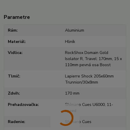
Parametre
Rám
Aluminium
Materiál
Hliník
Vidlica
RockShox Domain Gold
Isolator R, Travel: 170mm, 15 x
110mm pevná osa Boost
Tlmič
Lapierre Shock 205x60mm
Trunnion/30x8mm
Zdvih
170 mm
Prehadzovačka
Shimano Cues U6000, 11-
speed
Radenie
Shimano Cues