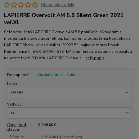
Ohodnotiť produkt
LAPIERRE Overvolt AM 5.8 Silent Green 2025
veľ.XL
Celoodpružený LAPIERRE Overvolt AM 5.8 ponúka hliníkový rám s
modernou trialovou geometriou, komponenty odpruženia Rock Shox a
LAPIERRE Shock, kolesá Mullet 29"/27.5" , najnovší motor Bosch
Performance line CX SMART SYSTEM 5 generácie a batériu s kapacitou
neuveriteľných 800 Wh. LAPIERRE Overvolt ...
celý popis
Dostupnosť
Dodanie do 2 - 5 dní
Farba
Veľkosť
Cena pred
6 249,00 €
zľavou
Ušetríte
1 750,00 € (
28
% zľava)