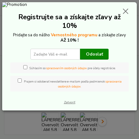
0
ks
+421 907 20 22 33
EUR
za
0,00 €
(Po-Pia: 9:00-16:00)
Registrujte sa a získajte zľavy až
10%
Menu
Pridajte sa do nášho
Vernostného programu
a získajte zľavy
AŽ 10% !
Hľadať
Odoslať
Úvod
Elektrobicykle
Celoodpružené
Lapierre
LAPIERRE Overvolt
AM 5.8 2025
Súhlasím so
spracovaním osobných údajov
pre účely registrácie.
LAPIERRE Overvolt AM 5.8 2025
Prajem si odoberať newslettere e-mailom podľa podmienok
spracovania
osobných údajov
.
Akcia
Zatvoriť