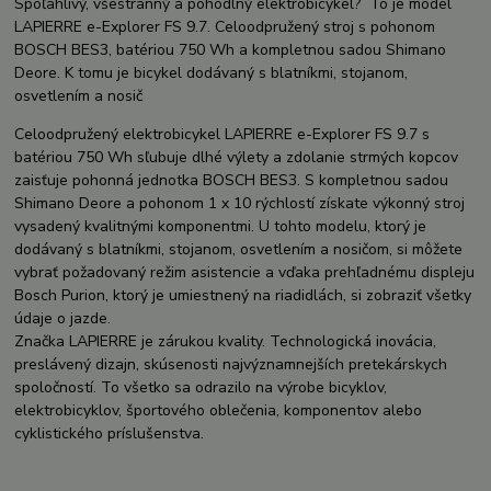
Spoľahlivý, všestranný a pohodlný elektrobicykel? To je model
LAPIERRE e-Explorer FS 9.7. Celoodpružený stroj s pohonom
BOSCH BES3, batériou 750 Wh a kompletnou sadou Shimano
Deore. K tomu je bicykel dodávaný s blatníkmi, stojanom,
osvetlením a nosič
Celoodpružený elektrobicykel LAPIERRE e-Explorer FS 9.7 s
batériou 750 Wh sľubuje dlhé výlety a zdolanie strmých kopcov
zaisťuje pohonná jednotka BOSCH BES3. S kompletnou sadou
Shimano Deore a pohonom 1 x 10 rýchlostí získate výkonný stroj
vysadený kvalitnými komponentmi. U tohto modelu, ktorý je
dodávaný s blatníkmi, stojanom, osvetlením a nosičom, si môžete
vybrať požadovaný režim asistencie a vďaka prehľadnému displeju
Bosch Purion, ktorý je umiestnený na riadidlách, si zobraziť všetky
údaje o jazde.
Značka LAPIERRE je zárukou kvality. Technologická inovácia,
preslávený dizajn, skúsenosti najvýznamnejších pretekárskych
spoločností. To všetko sa odrazilo na výrobe bicyklov,
elektrobicyklov, športového oblečenia, komponentov alebo
cyklistického príslušenstva.