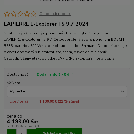
Ohodnotiť produkt
LAPIERRE E-Explorer FS 9.7 2024
Spoľahlivý, všestranný a pohodlný elektrobicykel? To je model
LAPIERRE e-Explorer FS 9.7. Celoodpružený stroj s pohonom BOSCH
BES3, batériou 750 Wh a kompletnou sadou Shimano Deore. K tomu je
bicykel dodávaný s blatníkmi, stojanom, osvetlením a nosič
Celoodpružený elektrobicykel LAPIERRE e-Explore...
celý popis
Dostupnosť
Dodanie do 2 - 5 dní
Veľkosť
Ušetříte až
1 100,00 € (
21
% zľava)
cena od
4 199,00 €
/
ks
od
3 413,82 €
bez DPH
Pridať do košíka