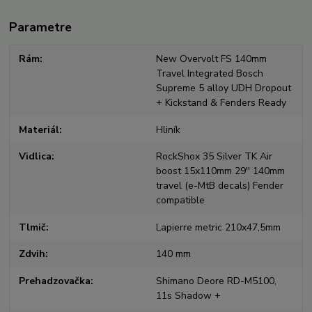
Parametre
Rám
New Overvolt FS 140mm
Travel Integrated Bosch
Supreme 5 alloy UDH Dropout
+ Kickstand & Fenders Ready
Materiál
Hliník
Vidlica
RockShox 35 Silver TK Air
boost 15x110mm 29'' 140mm
travel (e-MtB decals) Fender
compatible
Tlmič
Lapierre metric 210x47,5mm
Zdvih
140 mm
Prehadzovačka
Shimano Deore RD-M5100,
11s Shadow +