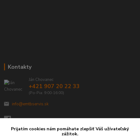
Kontakty
Ján Chovanec
+421 907 20 22 33
(Po-Pia: 9:00-16:00)
info@emtbservis.sk
Prijatím cookies nám pomáhate zlepšiť Váš užívateľský
zážitok.