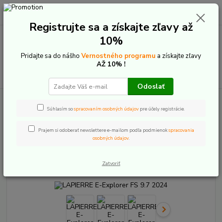
0
ks
+421 907 20 22 33
EUR
za
0,00 €
(Po-Pia: 9:00-16:00)
Registrujte sa a získajte zľavy až
10%
Menu
Pridajte sa do nášho
Vernostného programu
a získajte zľavy
AŽ 10% !
Hľadať
Odoslať
Úvod
Elektrobicykle
Celoodpružené
Lapierre
LAPIERRE E-Explorer
FS 9.7 2024
Súhlasím so
spracovaním osobných údajov
pre účely registrácie.
LAPIERRE E-Explorer FS 9.7
Prajem si odoberať newslettere e-mailom podľa podmienok
spracovania
osobných údajov
.
2024
Zatvoriť
Akcia