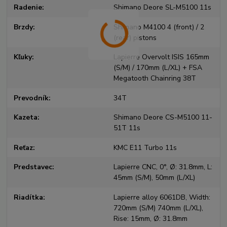
Radenie
Shimano Deore SL-M5100 11s
Brzdy
Shimano M4100 4 (front) / 2
(rear) pistons
Kľuky
Lapierre Overvolt ISIS 165mm
(S/M) / 170mm (L/XL) + FSA
Megatooth Chainring 38T
Prevodník
34T
Kazeta
Shimano Deore CS-M5100 11-
51T 11s
Reťaz
KMC E11 Turbo 11s
Predstavec
Lapierre CNC, 0°, Ø: 31.8mm, L:
45mm (S/M), 50mm (L/XL)
Riadítka
Lapierre alloy 6061DB, Width:
720mm (S/M) 740mm (L/XL),
Rise: 15mm, Ø: 31.8mm