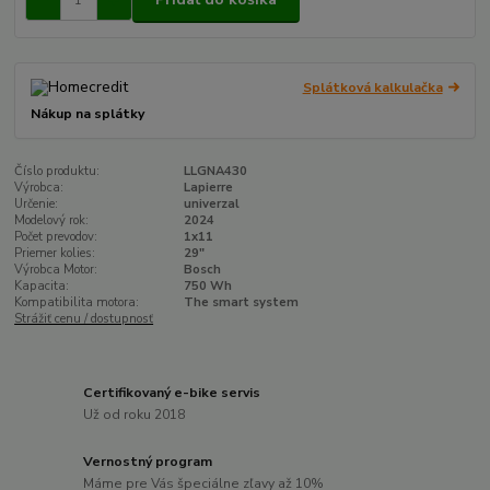
Splátková kalkulačka
Nákup na splátky
Číslo produktu:
LLGNA430
Výrobca:
Lapierre
Určenie:
univerzal
Modelový rok:
2024
Počet prevodov:
1x11
Priemer kolies:
29"
Výrobca Motor:
Bosch
Kapacita:
750 Wh
Kompatibilita motora:
The smart system
Strážiť cenu / dostupnosť
Certifikovaný e-bike servis
Už od roku 2018
Vernostný program
Máme pre Vás špeciálne zľavy až 10%