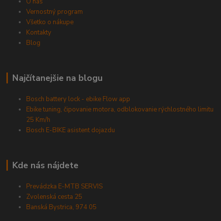
O nás
Vernostný program
Všetko o nákupe
Kontakty
Blog
Najčítanejšie na blogu
Bosch battery lock - ebike Flow app
Ebike tuning, čipovanie motora, odblokovanie rýchlostného limitu
25 Km/h
Bosch E-BIKE asistent dojazdu
Kde nás nájdete
Prevádzka E-MTB SERVIS
Zvolenská cesta 25
Banská Bystrica, 974 05