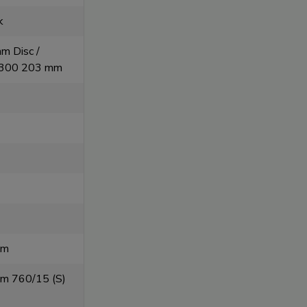
k
 Disc /
300 203 mm
T
mm
mm 760/15 (S)