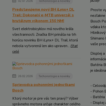
jazdy!
02.07.2026
Techonológie a novinky
Predstavujeme nový BH iLynx+ DL
Proste vy
Trail: Dokonalý e-MTB univerzál s
nezľakne 
brutálnym výkonom 150 NM!
Bosch Po
vďaka kto
Svet elektrobicyklov má nového kráľa
Hliníkov
všestrannosti. Značka BH prináša na trh
Shimano 
horúcu novinku BH iLynx+ DL Trail, ktorá
vaše pred
nebola vytvorená len ako upraven...
čítať
celé
Displej a
informáci
Batéria B
je ideálna
26.02.2026
Techonológie a novinky
Sprievodca pohonnými jednotkami
- Celood
Bosch
- Pohon 
- Batéri
Ktorý motor je pre vás ten pravý? Výber
- Displej
správneho motora určuje charakter celého