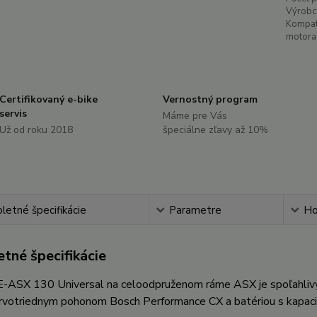
Výrobc
Kompati
motora
Certifikovaný e-bike
Vernostný program
servis
Máme pre Vás
Už od roku 2018
špeciálne zľavy až 10%
etné špecifikácie
Parametre
Ho
tné špecifikácie
ASX 130 Universal na celoodpruženom ráme ASX je spoľahlivý a
 prvotriednym pohonom Bosch Performance CX a batériou s kapa