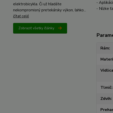
- Aplikác
elektrobicykla. Či už hľadáte
- Nízke ť
nekompromisný pretekársky výkon, ľahko...
čítať celé
Zobraziť všetky články
Param
Rám
Materi
Vidlic
Tlmič
Zdvih
Preha