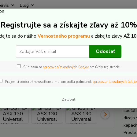
ervis
Blog
Rýchly
Registrujte sa a získajte zľavy až 10%
Hľadať
+421
(Po-Pi
idajte sa do nášho
Vernostného programu
a získajte zľavy
AŽ 10
lektrobicykle
Celoodpružené
Ghost
GHOST E-ASX 130 Univers
Odoslať
T E-ASX 130 Universal B750 
Súhlasím so
spracovaním osobných údajov
pre účely registrácie.
Prajem si odoberať newslettere e-mailom podľa podmienok
spracovania osobných údajo
GHOS
Zatvoriť
GHOST 
spoľah
dizajn
kapaci
Proste 