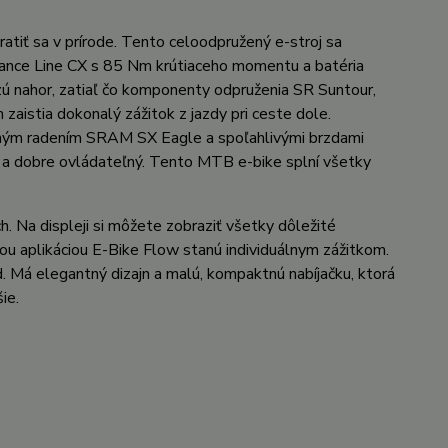
ratiť sa v prírode. Tento celoodpružený e-stroj sa
mance Line CX s 85 Nm krútiaceho momentu a batéria
 nahor, zatiaľ čo komponenty odpruženia SR Suntour,
istia dokonalý zážitok z jazdy pri ceste dole.
tným radením SRAM SX Eagle a spoľahlivými brzdami
a dobre ovládateľný. Tento MTB e-bike splní všetky
. Na displeji si môžete zobraziť všetky dôležité
vou aplikáciou E-Bike Flow stanú individuálnym zážitkom.
Má elegantný dizajn a malú, kompaktnú nabíjačku, ktorá
ie.