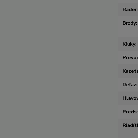
Raden
Brzdy
Kľuky
Prevo
Kazet
Reťaz
Hlavov
Preds
Riadít