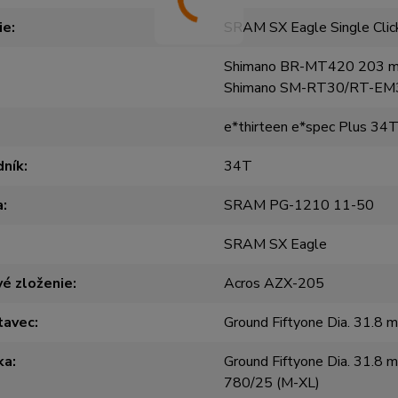
ie
SRAM SX Eagle Single Clic
Shimano BR-MT420 203 mm
Shimano SM-RT30/RT-EM
e*thirteen e*spec Plus 34
dník
34T
a
SRAM PG-1210 11-50
SRAM SX Eagle
é zloženie
Acros AZX-205
tavec
Ground Fiftyone Dia. 31.8 
ka
Ground Fiftyone Dia. 31.8 
780/25 (M-XL)