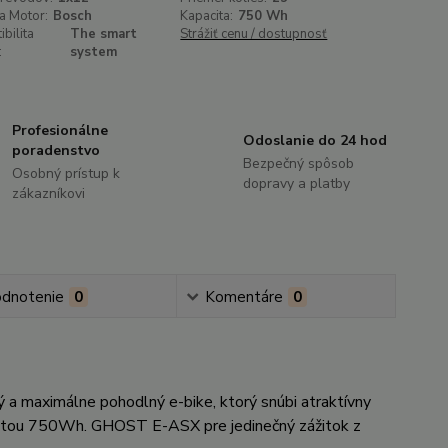
a Motor:
Bosch
Kapacita:
750 Wh
bilita
The smart
Strážiť cenu / dostupnosť
:
system
Profesionálne
Odoslanie do 24 hod
poradenstvo
Bezpečný spôsob
Osobný prístup k
dopravy a platby
zákazníkovi
dnotenie
0
Komentáre
0
 maximálne pohodlný e-bike, ktorý snúbi atraktívny
citou 750Wh. GHOST E-ASX pre jedinečný zážitok z