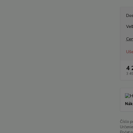
Dos
Veľ
Cen
Uše
4 
3 4
Nák
Číslo p
Určenie
Počet 