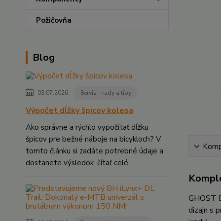
Požičovňa
Blog
03.07.2026
Servis - rady a tipy
Výpočet dĺžky špicov kolesa
Ako správne a rýchlo vypočítať dĺžku
špicov pre bežné náboje na bicykloch? V
Kompl
tomto článku si zadáte potrebné údaje a
dostanete výsledok.
čítať celé
Komple
GHOST E-
dizajn s