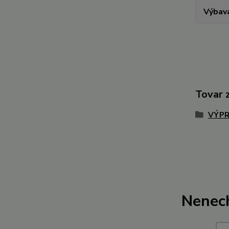
Výbav
Tovar 
VÝPR
Nenech