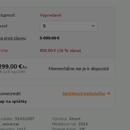
tupnosť
Vypredané
kosť
a pred zľavou
5 099,00 €
tríte
800,00 € (
16
% zľava)
299,00 €
/
ks
Momentálne nie je k dispozícii
95,12 €
bez DPH
Splátková kalkulačka
up na splátky
roduktu:
31AS1007
Výrobca:
Ghost
:
univerzal
Modelový rok:
2024
prevodov:
1x12
Priemer kolies:
29"