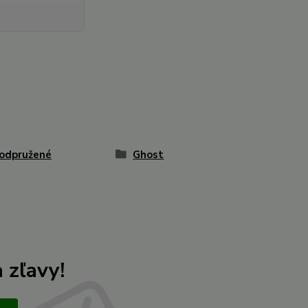
odpružené
Ghost
 zľavy!