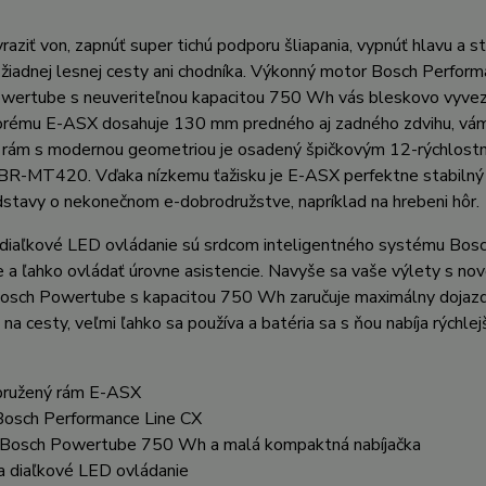
raziť von, zapnúť super tichú podporu šliapania, vypnúť hlavu a st
žiadnej lesnej cesty ani chodníka. Výkonný motor Bosch Perfor
wertube s neuveriteľnou kapacitou 750 Wh vás bleskovo vyvezú
rému E-ASX dosahuje 130 mm predného aj zadného zdvihu, vám za
ý rám s modernou geometriou je osadený špičkovým 12-rýchlos
BR-MT420. Vďaka nízkemu ťažisku je E-ASX perfektne stabilný 
stavy o nekonečnom e-dobrodružstve, napríklad na hrebeni hôr.
 diaľkové LED ovládanie sú srdcom inteligentného systému Bosch
e a ľahko ovládať úrovne asistencie. Navyše sa vaše výlety s no
osch Powertube s kapacitou 750 Wh zaručuje maximálny dojazd. 
 na cesty, veľmi ľahko sa používa a batéria sa s ňou nabíja rýchlejš
pružený rám E-ASX
Bosch Performance Line CX
a Bosch Powertube 750 Wh a malá kompaktná nabíjačka
 a diaľkové LED ovládanie