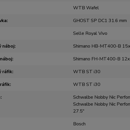
WTB Wafel
vka
GHOST SP DC1 31.6 mm
Selle Royal Vivo
 náboj
Shimano HB-MT400-B 15
 náboj
Shimano FH-MT400-B 12
 ráfik
WTB ST i30
ráfik
WTB ST i30
e
Schwalbe Nobby Nic Perfor
Schwalbe Nobby Nic Perfo
27.5"
Bosch