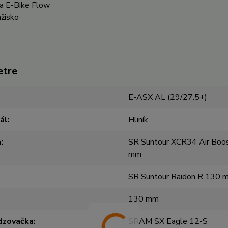
ia E-Bike Flow
ažisko
etre
E-ASX AL (29/27.5+)
ál
Hliník
a
SR Suntour XCR34 Air Bo
mm
SR Suntour Raidon R 130 
130 mm
dzovačka
SRAM SX Eagle 12-S