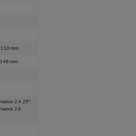
x110 mm
x148 mm
mance 2.4 29",
rmance 2.6