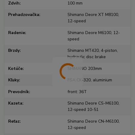
Zdvih
100 mm
Prehadzovačka
Shimano Deore XT M8100,
12-speed
Radenie
Shimano Deore M6100, 12-
speed
Brzdy
Shimano MT420, 4-piston,
hydraulic disc brake
Kotúče
SHIMANO 203mm
Kľuky
FSA CK-320, aluminium
Prevodník
front: 36T
Kazeta
Shimano Deore CS-M6100,
12-speed 10-51
Reťaz
Shimano Deore CN-M6100,
12-speed