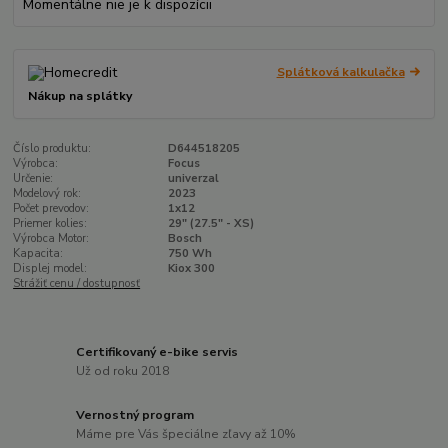
Momentálne nie je k dispozícii
Splátková kalkulačka
Nákup na splátky
Číslo produktu:
D644518205
Výrobca:
Focus
Určenie:
univerzal
Modelový rok:
2023
Počet prevodov:
1x12
Priemer kolies:
29" (27.5" - XS)
Výrobca Motor:
Bosch
Kapacita:
750 Wh
Displej model:
Kiox 300
Strážiť cenu / dostupnosť
Certifikovaný e-bike servis
Už od roku 2018
Vernostný program
Máme pre Vás špeciálne zľavy až 10%