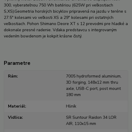
300, vyberateľnou 750 Wh batériou (625W pri veľkostiach
S,XS).
Geometria horských bicyklov pripravená na jazdu v teréne s
27.5" kolesami vo veľkosti XS a 29" kolesami pri ostatných
veľkostiach. Pohon Shimano Deore XT s 12 prevodmi pre hladké a
dokonale presné radenie. Vďaka predstavcu s integrovaným
vedením bowdenom je kokpit krásne čistý.
Parametre
Rám
7005 hydroformed aluminium,
3D forging, 148x12 mm thru
axle, USB-C port, post mount
180 mm
Materiál
Hliník
Vidlica
SR Suntour Raidon 34 LOR
AIR, 110x15 mm