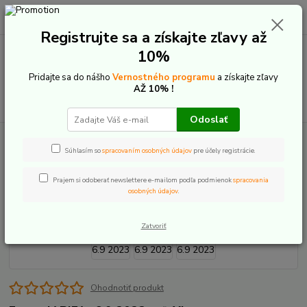
0
ks
+421 907 20 22 33
EUR
za
0,00 €
(Po-Pia: 9:00-16:00)
Registrujte sa a získajte zľavy až
10%
Menu
Pridajte sa do nášho
Vernostného programu
a získajte zľavy
AŽ 10% !
Hľadať
Odoslať
Úvod
Elektrobicykle
Pevné - hardtail
Focus JARIFA² 6.9 2023
Súhlasím so
spracovaním osobných údajov
pre účely registrácie.
Focus JARIFA² 6.9 2023
Prajem si odoberať newslettere e-mailom podľa podmienok
spracovania
osobných údajov
.
Zatvoriť
Ohodnotiť produkt