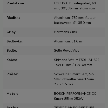
Predstavec
FOCUS C.I.S. integrated, 60
mm, 30°, 35 mm, aluminium
Riadítka
Aluminium, 760 mm, flatbar,
backsweep: 9°, 35,0 mm
Gripy
Herrmans Click
Sedlovka
Aluminium, 31.6 mm
Sedlo
Selle Royal Vivo
Kolesá
Shimano WH-MT501, 24-622,
15x110 mm / 12x148 mm
Plášte
Schwalbe Smart Sam, 57-
584,Schwalbe Smart Sam
2.25, 57-622
Motor
BOSCH PERFORMANCE CX
Smart 85Nm 250W
Batéria
750/625Wh POWERTUBE