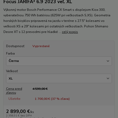
Focus JARIFA² 6.9 2023 veľ. XL
Výkonný motor Bosch Performance CX Smart s displejom Kiox 300,
vyberateľnou 750 Wh batériou (625W pri veľkostiach S,XS). Geometria
horských bicyklov pripravená na jazdu v teréne s 27.5" kolesami vo
veľkosti XS a 29" kolesami pri ostatných veľkostiach. Pohon Shimano
Deore XT s 12 prevodmi pre hladké ...
celý popis
Dostupnosť
Vypredané
Farba
Veľkosť
Cena pred
4 599,00 €
zľavou
Ušetríte
1 700,00 € (
37
% zľava)
2 899,00 €
/
ks
2 356,91 €
bez DPH