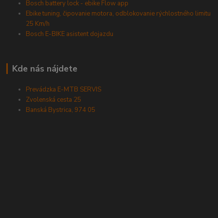
Bosch battery lock - ebike Flow app
Ebike tuning, čipovanie motora, odblokovanie rýchlostného limitu
25 Km/h
Bosch E-BIKE asistent dojazdu
Kde nás nájdete
Prevádzka E-MTB SERVIS
Zvolenská cesta 25
Banská Bystrica, 974 05