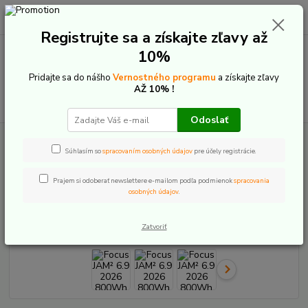
0
ks
+421 907 20 22 33
EUR
za
0,00 €
(Po-Pia: 9:00-16:00)
Registrujte sa a získajte zľavy až
10%
Menu
Pridajte sa do nášho
Vernostného programu
a získajte zľavy
AŽ 10% !
Hľadať
Odoslať
Úvod
Elektrobicykle
Celoodpružené
Focus
Focus JAM² 6.9 2026
800Wh
Súhlasím so
spracovaním osobných údajov
pre účely registrácie.
Focus JAM² 6.9 2026 800Wh
Prajem si odoberať newslettere e-mailom podľa podmienok
spracovania
osobných údajov
.
Novinka
Zatvoriť