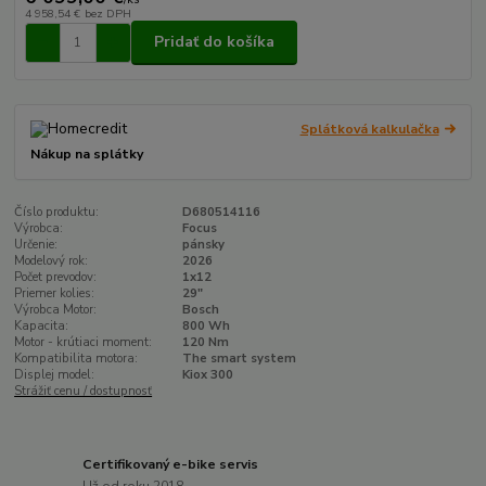
4 958,54 €
bez DPH
Pridať do košíka
Splátková kalkulačka
Nákup na splátky
Číslo produktu:
D680514116
Výrobca:
Focus
Určenie:
pánsky
Modelový rok:
2026
Počet prevodov:
1x12
Priemer kolies:
29"
Výrobca Motor:
Bosch
Kapacita:
800 Wh
Motor - krútiaci moment:
120 Nm
Kompatibilita motora:
The smart system
Displej model:
Kiox 300
Strážiť cenu / dostupnosť
Certifikovaný e-bike servis
Už od roku 2018