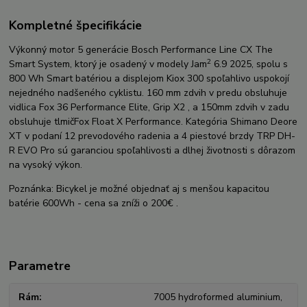
Kompletné špecifikácie
Výkonný motor 5 generácie Bosch Performance Line CX The
2
Smart System, ktorý je osadený v modely Jam
6.9 2025, spolu s
800 Wh Smart batériou a displejom Kiox 300 spoľahlivo uspokojí
nejedného nadšeného cyklistu. 160 mm zdvih v predu obsluhuje
vidlica Fox 36 Performance Elite, Grip X2 , a 150mm zdvih v zadu
obsluhuje tlmičFox Float X Performance. Kategória Shimano Deore
XT v podaní 12 prevodového radenia a 4 piestové brzdy TRP DH-
R EVO Pro sú garanciou spoľahlivosti a dlhej životnosti s dôrazom
na vysoký výkon.
Poznánka: Bicykel je možné objednať aj s menšou kapacitou
batérie 600Wh - cena sa zníži o 200€ .
Parametre
Rám
7005 hydroformed aluminium,