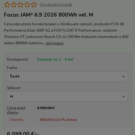
Ohodnotiť produkt
Focus JAM² 6.9 2026 800Wh veľ. M
Celoodpružený horský bicykel s hliníkovým rámom, pružením FOX 36
Performance Elite GRIP X2 a FOX FLOAT X Performance, radením
Shimano XT, pohonom Bosch CX so 100 Nm krútiacim momentom a 600
alebo 800Wh batériou.
celý popis
Dostupnosť
Dodanie do 2 - 5 dní
Farba
Veľkosť
Cena pred
6 999,00 €
zľavou
Ušetríte
900,00 € (
13
% zľava)
6 099,00 €
/
ks