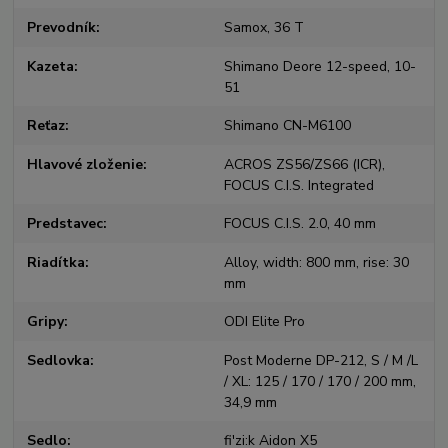
Prevodník
Samox, 36 T
Kazeta
Shimano Deore 12-speed, 10-
51
Reťaz
Shimano CN-M6100
Hlavové zloženie
ACROS ZS56/ZS66 (ICR),
FOCUS C.I.S. Integrated
Predstavec
FOCUS C.I.S. 2.0, 40 mm
Riadítka
Alloy, width: 800 mm, rise: 30
mm
Gripy
ODI Elite Pro
Sedlovka
Post Moderne DP-212, S / M /L
/ XL: 125 / 170 / 170 / 200 mm,
34,9 mm
Sedlo
fi'zi:k Aidon X5