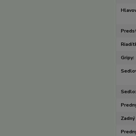
Hlavov
Preds
Riadít
Gripy
Sedlo
Sedlo
Predný
Zadný
Predný