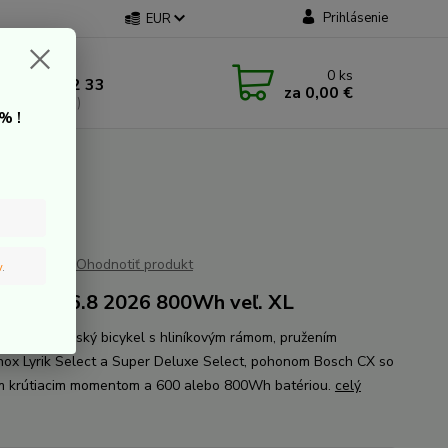
Prihlásenie
EUR
 kontakt
0
ks
 907 20 22 33
za
0,00 €
a: 9:00-16:00)
% !
Wh
Ohodnotiť produkt
v
.
s JAM² 6.8 2026 800Wh veľ. XL
pružený horský bicykel s hliníkovým rámom, pružením
ox Lyrik Select a Super Deluxe Select, pohonom Bosch CX so
 krútiacim momentom a 600 alebo 800Wh batériou.
celý