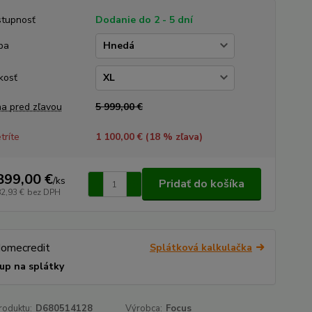
tupnosť
Dodanie do 2 - 5 dní
ba
kosť
a pred zľavou
5 999,00 €
tríte
1 100,00 € (
18
% zľava)
899,00 €
/
ks
Pridať do košíka
82,93 €
bez DPH
Splátková kalkulačka
up na splátky
roduktu:
D680514128
Výrobca:
Focus