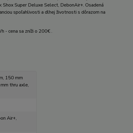
ck Shox Super Deluxe Select, DebonAir+. Osadená
iou spoľahlivosti a dlhej životnosti s dôrazom na
 - cena sa zníži o 200€ .
um, 150 mm
 mm thru axle,
on Air+,