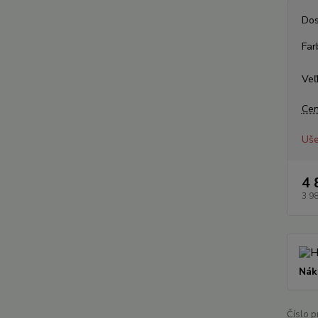
Dos
Far
Veľ
Cen
Uše
4 
3 9
Nák
Číslo p