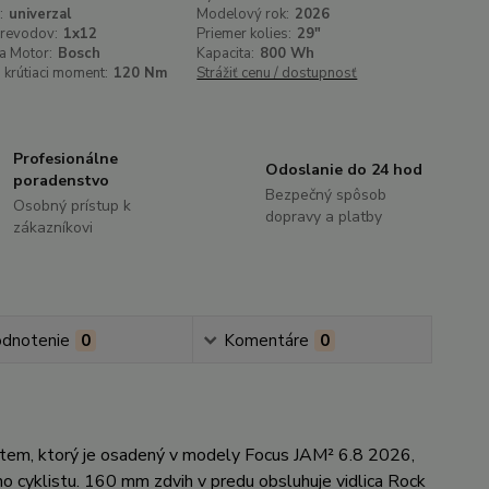
:
univerzal
Modelový rok:
2026
prevodov:
1x12
Priemer kolies:
29"
a Motor:
Bosch
Kapacita:
800 Wh
 krútiaci moment:
120 Nm
Strážiť cenu / dostupnosť
Profesionálne
Odoslanie do 24 hod
poradenstvo
Bezpečný spôsob
Osobný prístup k
dopravy a platby
zákazníkovi
dnotenie
0
Komentáre
0
tem, ktorý je osadený v modely Focus JAM² 6.8 2026,
 cyklistu. 160 mm zdvih v predu obsluhuje vidlica Rock