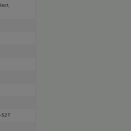
lect,
0-52T