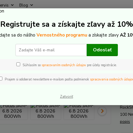
ervis
Blog
Rýchly
Registrujte sa a získajte zľavy až 10%
Hľadať
+421
(Po-Pi
idajte sa do nášho
Vernostného programu
a získajte zľavy
AŽ 10
lektrobicykle
Celoodpružené
Focus
Focus JAM² 6.8 2026 800
Odoslať
s JAM² 6.8 2026 800Wh
Súhlasím so
spracovaním osobných údajov
pre účely registrácie.
Prajem si odoberať newslettere e-mailom podľa podmienok
spracovania osobných údajo
Focu
Zatvoriť
Celood
RockSh
100 Nm
popis