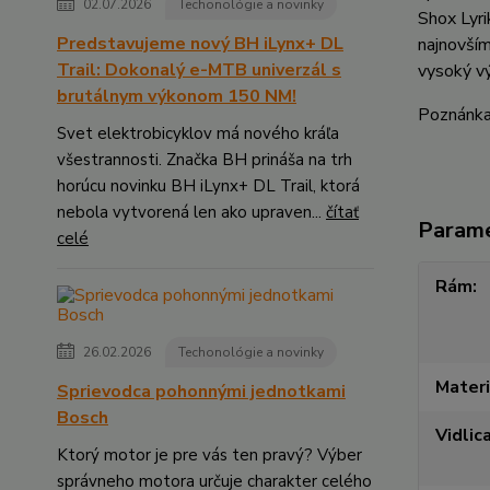
02.07.2026
Techonológie a novinky
Shox Lyr
Predstavujeme nový BH iLynx+ DL
najnovším
Trail: Dokonalý e-MTB univerzál s
vysoký v
brutálnym výkonom 150 NM!
Poznánka:
Svet elektrobicyklov má nového kráľa
všestrannosti. Značka BH prináša na trh
horúcu novinku BH iLynx+ DL Trail, ktorá
nebola vytvorená len ako upraven...
čítať
Param
celé
Rám
26.02.2026
Techonológie a novinky
Materi
Sprievodca pohonnými jednotkami
Bosch
Vidlic
Ktorý motor je pre vás ten pravý? Výber
správneho motora určuje charakter celého