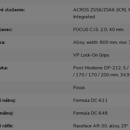
é zloženie
ACROS ZS56/ZS66 (ICR), F
Integrated
tavec
FOCUS C.I.S. 2.0, 40 mm
ka
Alloy, width: 800 mm, rise
VP Lock-On Grips
vka
Post Moderne DP-212, S / 
/ 170 / 170 / 200 mm, 34,
Focus
 náboj
Formula DC-611
 náboj
Formula DC-648
 ráfik
Raceface AR-30, alloy, 29"