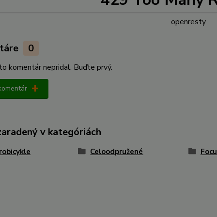
openresty
táre
0
kto komentár nepridal. Buďte prvý.
 komentár
zaradený v kategóriách
robicykle
Celoodpružené
Focu