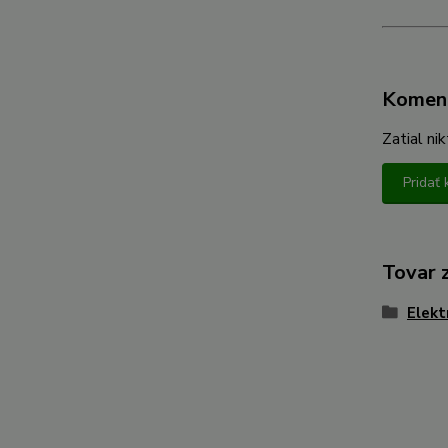
Komen
Zatial ni
Pridať
Tovar 
Elekt