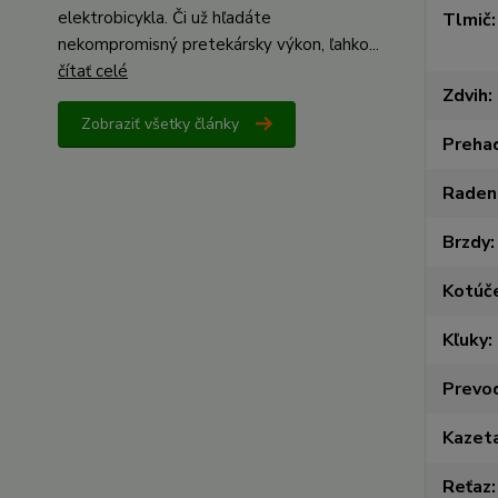
elektrobicykla. Či už hľadáte
Tlmič
nekompromisný pretekársky výkon, ľahko...
čítať celé
Zdvih
Zobraziť všetky články
Preha
Raden
Brzdy
Kotúč
Kľuky
Prevo
Kazet
Reťaz