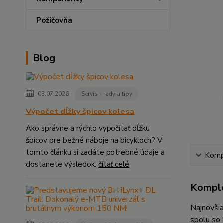
Požičovňa
Blog
03.07.2026
Servis - rady a tipy
Výpočet dĺžky špicov kolesa
Ako správne a rýchlo vypočítať dĺžku
špicov pre bežné náboje na bicykloch? V
tomto článku si zadáte potrebné údaje a
Kompl
dostanete výsledok.
čítať celé
Komple
Najnovši
spolu so 