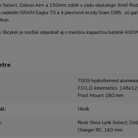
ik Select, Debon Air+ a 150mm zdvih v zadu obsluhuje tlmič Ro
 radením SRAM Eagle 70 a 4 piestové brzdy Sram DB8, sú garanc
ýkon.
 Bicykel je možné objednať aj s menšou kapacitou batérie 600Wh
etre
7005 hydroformed alumini
F.O.L.D. kinematics, 148x12
Post Mount 180 mm
ál
Hliník
a
Rock Shox Lyrik Select, Deb
Charger RC, 160 mm