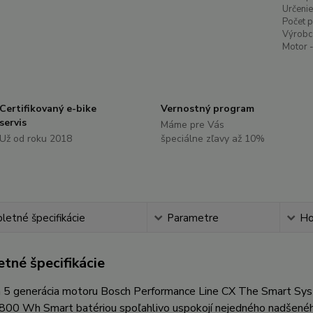
Určenie
Počet 
Výrobc
Motor -
Certifikovaný e-bike
Vernostný program
servis
Máme pre Vás
Už od roku 2018
špeciálne zľavy až 10%
etné špecifikácie
Parametre
Ho
tné špecifikácie
a 5 generácia motoru Bosch Performance Line CX The Smart Sys
800 Wh Smart batériou spoľahlivo uspokojí nejedného nadšeného