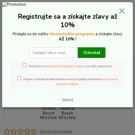
0
ks
+421 907 20 22 33
EUR
za
0,00 €
(Po-Pia: 9:00-16:00)
Registrujte sa a získajte zľavy až
10%
Menu
Pridajte sa do nášho
Vernostného programu
a získajte zľavy
AŽ 10% !
Hľadať
Odoslať
Úvod
E-Bike komponenty
Náhradné diely motor
Bosch
Logo
motora Bosch BDU3XX
Súhlasím so
spracovaním osobných údajov
pre účely registrácie.
Logo motora Bosch BDU3XX
Prajem si odoberať newslettere e-mailom podľa podmienok
spracovania
osobných údajov
.
Zatvoriť
Ohodnotiť produkt