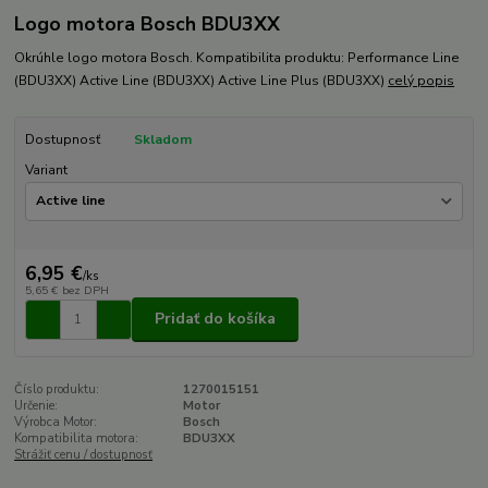
Logo motora Bosch BDU3XX
Okrúhle logo motora Bosch. Kompatibilita produktu: Performance Line
(BDU3XX) Active Line (BDU3XX) Active Line Plus (BDU3XX)
celý popis
Dostupnosť
Skladom
Variant
6,95 €
/
ks
5,65 €
bez DPH
Pridať do košíka
Číslo produktu:
1270015151
Určenie:
Motor
Výrobca Motor:
Bosch
Kompatibilita motora:
BDU3XX
Strážiť cenu / dostupnosť