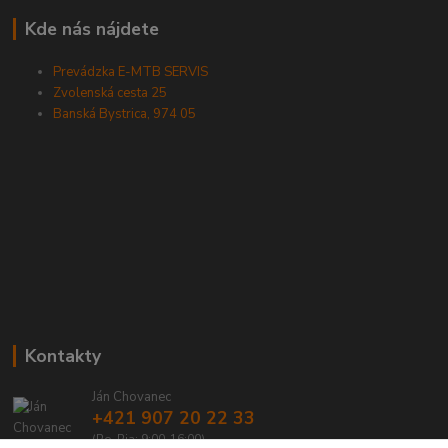
Kde nás nájdete
Prevádzka E-MTB SERVIS
Zvolenská cesta 25
Banská Bystrica, 974 05
Kontakty
Ján Chovanec
+421 907 20 22 33
(Po-Pia: 9:00-16:00)