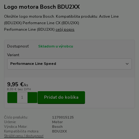
Logo motora Bosch BDU2XX
Okrúhle logo motora Bosch. Kompatibilita produktu: Active Line
(BDU2XX) Performance Line CX (BDU2XX)
Performance Line (BDU2XX)
celý popis
Dostupnosť
Skladom u výrobcu
Variant
9,95 €
/
ks
8,09 €
bez DPH
Pridať do košíka
Číslo produktu:
1270015125
Určenie:
Motor
Výrobca Motor:
Bosch
Kompatibilita motora:
BDU2XX
Strážiť cenu / dostupnosť