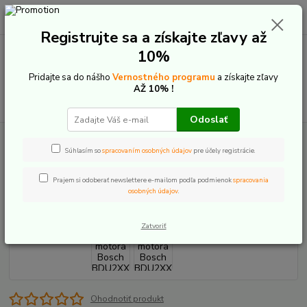
0
ks
+421 907 20 22 33
EUR
za
0,00 €
(Po-Pia: 9:00-16:00)
Registrujte sa a získajte zľavy až
10%
Menu
Pridajte sa do nášho
Vernostného programu
a získajte zľavy
AŽ 10% !
Hľadať
Odoslať
Úvod
E-Bike komponenty
Náhradné diely motor
Bosch
Logo
motora Bosch BDU2XX
Súhlasím so
spracovaním osobných údajov
pre účely registrácie.
Logo motora Bosch BDU2XX
Prajem si odoberať newslettere e-mailom podľa podmienok
spracovania
osobných údajov
.
Zatvoriť
Ohodnotiť produkt