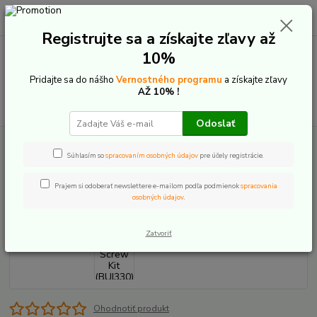
0
ks
+421 907 20 22 33
EUR
za
0,00 €
(Po-Pia: 9:00-16:00)
Registrujte sa a získajte zľavy až
10%
Menu
Pridajte sa do nášho
Vernostného programu
a získajte zľavy
AŽ 10% !
Hľadať
Odoslať
Úvod
E-Bike komponenty
Displeje
Bosch
Kiox (BUI330)
Kiox
Screw Kit (BUI330)
Súhlasím so
spracovaním osobných údajov
pre účely registrácie.
Kiox Screw Kit (BUI330)
Prajem si odoberať newslettere e-mailom podľa podmienok
spracovania
osobných údajov
.
Zatvoriť
Ohodnotiť produkt