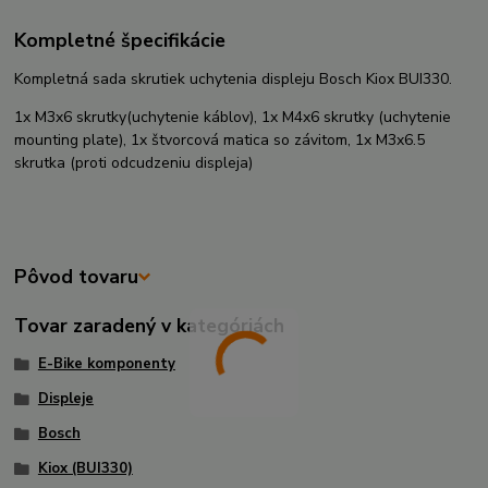
Kompletné špecifikácie
Kompletná sada skrutiek uchytenia displeju Bosch Kiox BUI330.
1x M3x6 skrutky(uchytenie káblov), 1x M4x6 skrutky (uchytenie
mounting plate), 1x štvorcová matica so závitom, 1x M3x6.5
skrutka (proti odcudzeniu displeja)
Pôvod tovaru
Tovar zaradený v kategóriách
E-Bike komponenty
Displeje
Bosch
Kiox (BUI330)