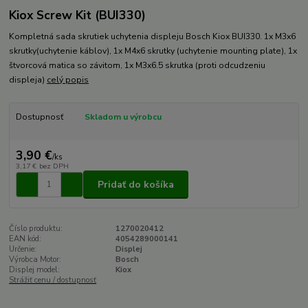
Kiox Screw Kit (BUI330)
Kompletná sada skrutiek uchytenia displeju Bosch Kiox BUI330. 1x M3x6
skrutky(uchytenie káblov), 1x M4x6 skrutky (uchytenie mounting plate), 1x
štvorcová matica so závitom, 1x M3x6.5 skrutka (proti odcudzeniu
displeja)
celý popis
Dostupnosť
Skladom u výrobcu
3,90 €
/
ks
3,17 €
bez DPH
Pridať do košíka
Číslo produktu:
1270020412
EAN kód:
4054289000141
Určenie:
Displej
Výrobca Motor:
Bosch
Displej model:
Kiox
Strážiť cenu / dostupnosť