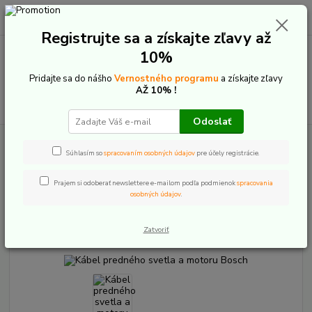
0
ks
+421 907 20 22 33
EUR
za
0,00 €
(Po-Pia: 9:00-16:00)
Registrujte sa a získajte zľavy až
10%
Menu
Pridajte sa do nášho
Vernostného programu
a získajte zľavy
AŽ 10% !
Hľadať
Odoslať
Úvod
E-Bike komponenty
E-bike osvetlenie
Pripojenie Bosch
Kábel predného svetla a motoru Bosch
Súhlasím so
spracovaním osobných údajov
pre účely registrácie.
Kábel predného svetla a motoru
Prajem si odoberať newslettere e-mailom podľa podmienok
spracovania
osobných údajov
.
Bosch
Zatvoriť
TOP produkt