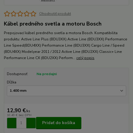
Ohodnotiť produkt
Kábel predného svetla a motoru Bosch
Prepojovací kábel predného svetla a motora Bosch. Kompatibilita
produktu: Active Line Plus (BDU3XX) Active Line (BDU3XX) Performance
Line Speed(BDU4XX) Performance Line (BDU3XX) Cargo Line / Speed
(BDU4XX) Modelyear 2011 / 2012 Active Line (BDU2XX) Classic+ Line
Performance Line CX (BDU2XX) Perform...
celý popis
Dostupnosť
Na predajni
Dĺžka
12,90 €
/
ks
10,49 €
bez DPH
Pridať do košíka