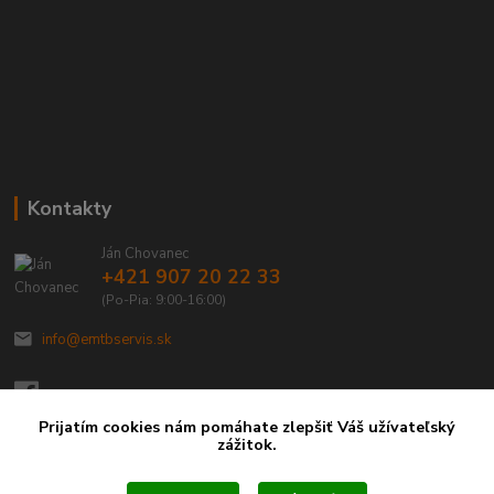
Kontakty
Ján Chovanec
+421 907 20 22 33
(Po-Pia: 9:00-16:00)
info@emtbservis.sk
Prijatím cookies nám pomáhate zlepšiť Váš užívateľský
zážitok.