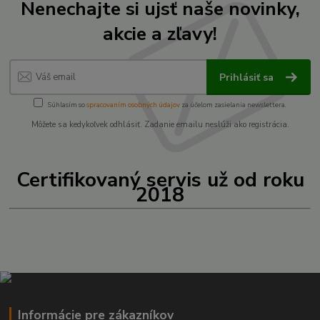
Nenechajte si ujsť naše novinky,
akcie a zľavy!
Prihlásiť sa
Súhlasím so
spracovaním osobných údajov
za účelom zasielania newslettera.
Môžete sa kedykoľvek odhlásiť. Zadanie emailu neslúži ako registrácia.
Certifikovaný servis už od roku
2018
Informácie pre zákazníkov