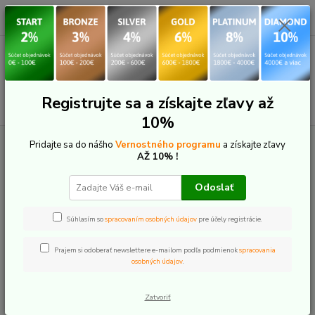
0
ks
+421 907 20 22 33
EUR
za
0,00 €
(Po-Pia: 9:00-16:00)
Menu
Registrujte sa a získajte zľavy až
Hľadať
10%
Úvod
E-Bike komponenty
E-bike osvetlenie
Pripojenie Bafang
Pridajte sa do nášho
Vernostného programu
a získajte zľavy
Kábel Bafang pre osvetlenie
AŽ 10% !
Kábel Bafang pre osvetlenie
Odoslať
Súhlasím so
spracovaním osobných údajov
pre účely registrácie.
Prajem si odoberať newslettere e-mailom podľa podmienok
spracovania
osobných údajov
.
Zatvoriť
Ohodnotiť produkt