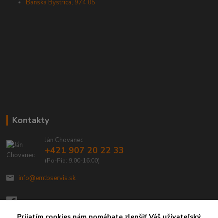
Banská Bystrica, 974 05
Kontakty
Ján Chovanec
+421 907 20 22 33
(Po-Pia: 9:00-16:00)
info@emtbservis.sk
Prijatím cookies nám pomáhate zlepšiť Váš užívateľský