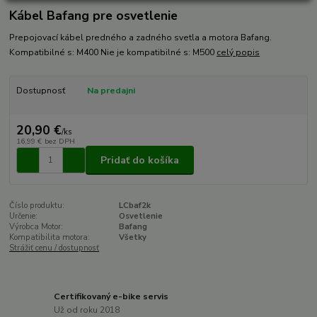
Kábel Bafang pre osvetlenie
Prepojovací kábel predného a zadného svetla a motora Bafang.
Kompatibilné s: M400 Nie je kompatibilné s: M500
celý popis
Dostupnosť
Na predajni
20,90 €
/
ks
16,99 €
bez DPH
Pridať do košíka
Číslo produktu:
LCbaf2k
Určenie:
Osvetlenie
Výrobca Motor:
Bafang
Kompatibilita motora:
Všetky
Strážiť cenu / dostupnosť
Certifikovaný e-bike servis
Už od roku 2018