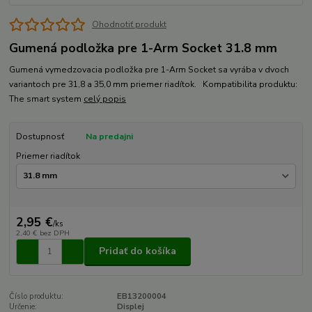
Ohodnotiť produkt
Gumená podložka pre 1-Arm Socket 31.8 mm
Gumená vymedzovacia podložka pre 1-Arm Socket sa vyrába v dvoch
variantoch pre 31,8 a 35,0 mm priemer riadítok. Kompatibilita produktu:
The smart system
celý popis
Dostupnosť
Na predajni
Priemer riadítok
2,95 €
/
ks
2,40 €
bez DPH
Pridať do košíka
Číslo produktu:
EB13200004
Určenie:
Displej