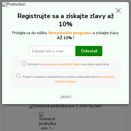
0
ks
+421 907 20 22 33
EUR
za
0,00 €
(Po-Pia: 9:00-16:00)
Registrujte sa a získajte zľavy až
10%
Menu
Pridajte sa do nášho
Vernostného programu
a získajte zľavy
AŽ 10% !
Hľadať
Odoslať
Úvod
E-Bike komponenty
Bosch The smart system
Displeje a
Ovládače
Kiox 300/500, SmartphoneGrip
Gumená podložka pre 1-Arm
Súhlasím so
spracovaním osobných údajov
pre účely registrácie.
Socket
Prajem si odoberať newslettere e-mailom podľa podmienok
spracovania
Gumená podložka pre 1-Arm
osobných údajov
.
Socket
Zatvoriť