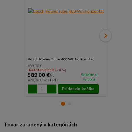
Bosch PowerTube 400 Wh horizontal
Bosch Power
639,00 €
619,00 €
Ušetríte 50,00 €
(- 8 %)
Ušetríte 24,0
589,00 €
595,00 
Skladom u
/
ks
výrobcu
478,86 €
bez DPH
483,74 €
bez
Pridať do košíka
Tovar zaradený v kategóriách