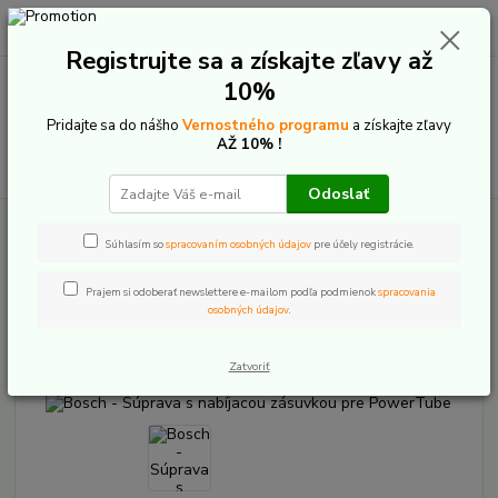
0
ks
+421 907 20 22 33
EUR
za
0,00 €
(Po-Pia: 9:00-16:00)
Registrujte sa a získajte zľavy až
10%
Menu
Pridajte sa do nášho
Vernostného programu
a získajte zľavy
AŽ 10% !
Hľadať
Odoslať
Úvod
E-Bike komponenty
Batérie a príslušenstvo
Bosch
PowerTube - príslušenstvo
Bosch - Súprava s nabíjacou zásuvkou pre
Súhlasím so
spracovaním osobných údajov
pre účely registrácie.
PowerTube
Prajem si odoberať newslettere e-mailom podľa podmienok
spracovania
Bosch - Súprava s nabíjacou
osobných údajov
.
zásuvkou pre PowerTube
Zatvoriť