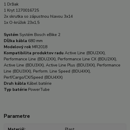
1 Držiak
1 Kryt 1270016725
2x skrutka so zápustnou hlavou 3x14
1x O-krúžok 23x1,5
Systém
Systém Bosch eBike 2
Dĺžka kábla
680 mm
Modelový rok
MR2018
Kompatibilita produktov radu
Active Line (BDU2XX),
Performance Line (BDU2XX), Performance Line CX (BDU2XX),
Active Line (BDU3XX), Active Line Plus (BDU3XX), Performance
Line (BDU3XX), Perform. Line Speed (BDU4XX),
Perf/Cargo/CX/Speed (BDU4XX)
Druh kábla
Kábel batérie
Typ batérie
PowerTube
Parametre
Materiál
Plast