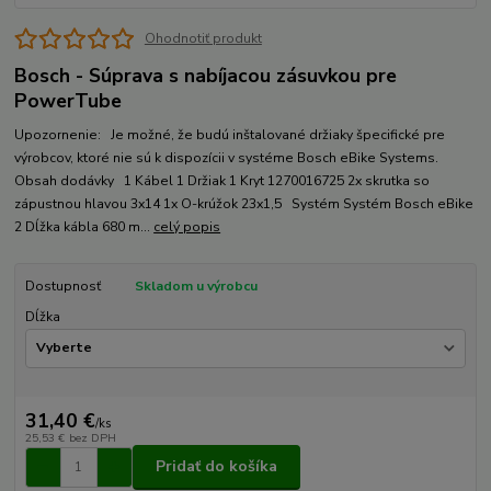
Ohodnotiť produkt
Bosch - Súprava s nabíjacou zásuvkou pre
PowerTube
Upozornenie: Je možné, že budú inštalované držiaky špecifické pre
výrobcov, ktoré nie sú k dispozícii v systéme Bosch eBike Systems.
Obsah dodávky 1 Kábel 1 Držiak 1 Kryt 1270016725 2x skrutka so
zápustnou hlavou 3x14 1x O-krúžok 23x1,5 Systém Systém Bosch eBike
2 Dĺžka kábla 680 m...
celý popis
Dostupnosť
Skladom u výrobcu
Dĺžka
31,40 €
/
ks
25,53 €
bez DPH
Pridať do košíka