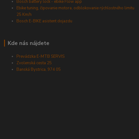
Bosch battery lock - ebike Flow app
Ebike tuning, čipovanie motora, odblokovanie rýchlostného limitu
25 Km/h
Bosch E-BIKE asistent dojazdu
Kde nás nájdete
Prevádzka E-MTB SERVIS
Zvolenská cesta 25
Banská Bystrica, 974 05