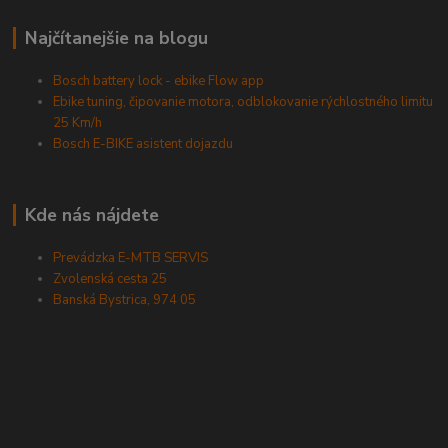
Najčítanejšie na blogu
Bosch battery lock - ebike Flow app
Ebike tuning, čipovanie motora, odblokovanie rýchlostného limitu
25 Km/h
Bosch E-BIKE asistent dojazdu
Kde nás nájdete
Prevádzka E-MTB SERVIS
Zvolenská cesta 25
Banská Bystrica, 974 05