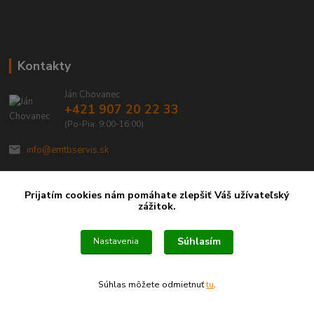
Kontakty
Ján Chovanec
+421 907 20 22 33
(Po-Pia: 9:00-16:00)
info@emtbservis.sk
Prijatím cookies nám pomáhate zlepšiť Váš užívateľský
zážitok.
Súhlasím
Nastavenia
Súhlas môžete odmietnuť
tu
.
Vytvorené na
Eshop-rychlo.sk