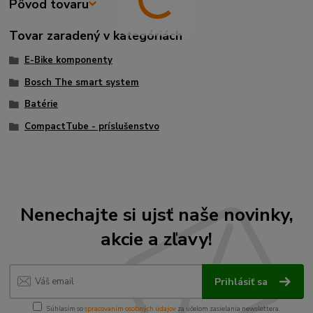
Pôvod tovaru
Tovar zaradený v kategóriách
E-Bike komponenty
Bosch The smart system
Batérie
CompactTube - príslušenstvo
Nenechajte si ujsť naše novinky,
akcie a zľavy!
Prihlásiť sa
Súhlasím so
spracovaním osobných údajov
za účelom zasielania newslettera.