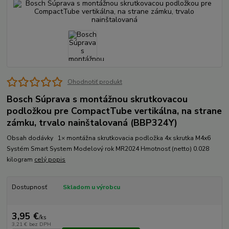
Ohodnotiť produkt
Bosch Súprava s montážnou skrutkovacou
podložkou pre CompactTube vertikálna, na strane
zámku, trvalo nainštalovaná (BBP324Y)
Obsah dodávky 1× montážna skrutkovacia podložka 4x skrutka M4x6
Systém Smart System Modelový rok MR2024 Hmotnosť (netto) 0.028
kilogram
celý popis
Dostupnosť
Skladom u výrobcu
3,95 €
/
ks
3,21 €
bez DPH