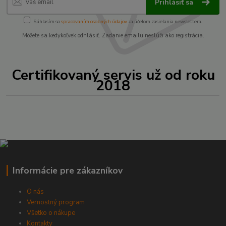
Prihlásiť sa
Súhlasím so
spracovaním osobných údajov
za účelom zasielania newslettera.
Môžete sa kedykoľvek odhlásiť. Zadanie emailu neslúži ako registrácia.
Certifikovaný servis už od roku
2018
Informácie pre zákazníkov
O nás
Vernostný program
Všetko o nákupe
Kontakty