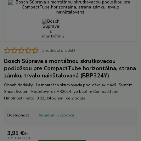
Ohodnotiť produkt
Bosch Súprava s montážnou skrutkovacou
podložkou pre CompactTube horizontálna, strana
zámku, trvalo nainštalovaná (BBP324Y)
Obsah dodávky 1× montážna skrutkovacia podložka 4x M4x6 Systém
Smart System Modelový rok MR2024 Typ batérie CompactTube
Hmotnosť (netto) 0.021 kilogram
celý popis
Dostupnosť
Skladom u výrobcu
3,95 €
/
ks
3,21 €
bez DPH