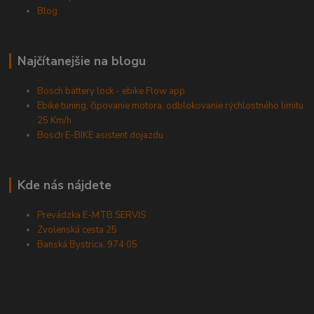
Blog
Najčítanejšie na blogu
Bosch battery lock - ebike Flow app
Ebike tuning, čipovanie motora, odblokovanie rýchlostného limitu
25 Km/h
Bosch E-BIKE asistent dojazdu
Kde nás nájdete
Prevádzka E-MTB SERVIS
Zvolenská cesta 25
Banská Bystrica, 974 05