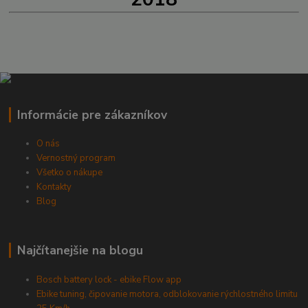
Informácie pre zákazníkov
O nás
Vernostný program
Všetko o nákupe
Kontakty
Blog
Najčítanejšie na blogu
Bosch battery lock - ebike Flow app
Ebike tuning, čipovanie motora, odblokovanie rýchlostného limitu