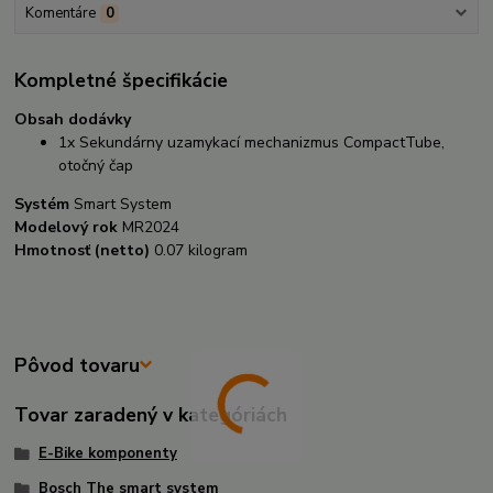
Komentáre
0
Kompletné špecifikácie
Obsah dodávky
1x Sekundárny uzamykací mechanizmus CompactTube,
otočný čap
Systém
Smart System
Modelový rok
MR2024
Hmotnosť (netto)
0.07 kilogram
Pôvod tovaru
Tovar zaradený v kategóriách
E-Bike komponenty
Bosch The smart system