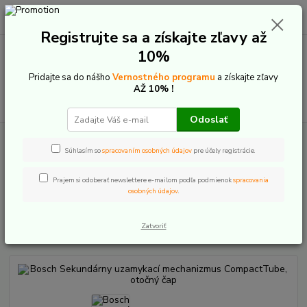
0
ks
+421 907 20 22 33
EUR
za
0,00 €
(Po-Pia: 9:00-16:00)
Registrujte sa a získajte zľavy až
10%
Menu
Pridajte sa do nášho
Vernostného programu
a získajte zľavy
AŽ 10% !
Hľadať
Odoslať
Úvod
E-Bike komponenty
Bosch The smart system
Batérie
CompactTube - príslušenstvo
Bosch Sekundárny uzamykací mechanizmus
Súhlasím so
spracovaním osobných údajov
pre účely registrácie.
CompactTube, otočný čap
Prajem si odoberať newslettere e-mailom podľa podmienok
spracovania
Bosch Sekundárny uzamykací
osobných údajov
.
mechanizmus CompactTube,
otočný čap
Zatvoriť