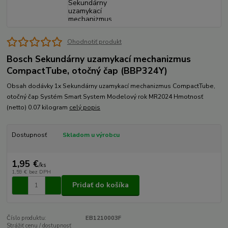
Ohodnotiť produkt
Bosch Sekundárny uzamykací mechanizmus
CompactTube, otočný čap (BBP324Y)
Obsah dodávky 1x Sekundárny uzamykací mechanizmus CompactTube,
otočný čap Systém Smart System Modelový rok MR2024 Hmotnosť
(netto) 0.07 kilogram
celý popis
Dostupnosť
Skladom u výrobcu
1,95 €
/
ks
1,59 €
bez DPH
Pridať do košíka
Číslo produktu:
EB1210003F
Strážiť cenu / dostupnosť