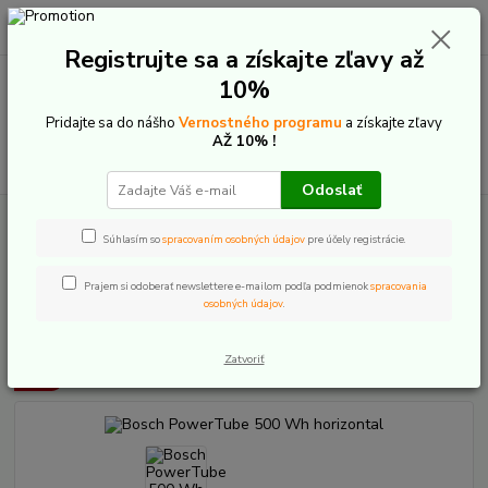
0
ks
+421 907 20 22 33
EUR
za
0,00 €
(Po-Pia: 9:00-16:00)
Registrujte sa a získajte zľavy až
10%
Menu
Pridajte sa do nášho
Vernostného programu
a získajte zľavy
AŽ 10% !
Hľadať
Odoslať
Úvod
E-Bike komponenty
Bosch The smart system
Batérie
Powertube 500/625/750 integrované batérie
Bosch PowerTube 500 Wh
Súhlasím so
spracovaním osobných údajov
pre účely registrácie.
horizontal
Prajem si odoberať newslettere e-mailom podľa podmienok
spracovania
Bosch PowerTube 500 Wh
osobných údajov
.
horizontal
Zatvoriť
Akcia