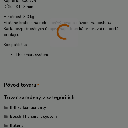
Kapacita: 500 Wh
Dĺžka: 342,3 mm
Hmotnosť: 3,0 kg
Vrátane krabice na nebezpečný tovar a návodu na obsluhu
Karta bezpečnostných údajov (napr. letecká preprava) na portáli
predajcu
Kompatibilita:
The smart system
Pôvod tovaru
Tovar zaradený v kategóriách
E-Bike komponenty
Bosch The smart system
Batérie