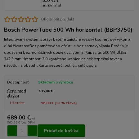
Ohodnotiť produkt
Bosch PowerTube 500 Wh horizontal (BBP3750)
Integrovaný systém správy batérie zaisťuje vysoký kilometrový výkon a
dlhú životnosťBez pamäťového efektu a bez samovybíjania Batéria je
dodávaná bez montážnych dosiek uchytenia. Kapacita: 500 WhDĺžka:
342,3 mm Hmotnosť: 3,0 kgVrátane krabice na nebezpečný tovar a
návodu na obsluhuKarta bezpečnostný...
celý popis
Dostupnosť
Skladom u výrobcu
Cena pred
785,00 €
zľavou
Ušetríte
96,00 € (
12
% zľava)
689,00 €
/
ks
560,16 €
bez DPH
Pridať do košíka